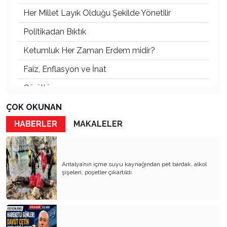
Her Millet Layık Olduğu Şekilde Yönetilir
Politikadan Bıktık
Ketumluk Her Zaman Erdem midir?
Faiz, Enflasyon ve İnat
Gürültü
İtibardan Tasarruf Olmaz!
ÇOK OKUNAN
HABERLER
MAKALELER
Güneş Enerjisi
Ödül Töreni
TOKİ Konutları: Sosyal mi, Orta Gelir Projesi mi?
Antalya’nın içme suyu kaynağından pet bardak, alkol
şişeleri, poşetler çıkartıldı
Her Kentin Bir Ruhu Vardır
Orkestra Şefi
Abdülhamit ve Tayyip Erdoğan