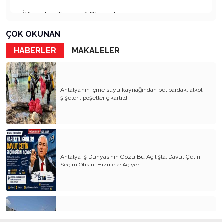
İtibardan Tasarruf Olmaz!
Güneş Enerjisi
ÇOK OKUNAN
HABERLER
MAKALELER
Ödül Töreni
TOKİ Konutları: Sosyal mi, Orta Gelir Projesi mi?
Her Kentin Bir Ruhu Vardır
Antalya’nın içme suyu kaynağından pet bardak, alkol
şişeleri, poşetler çıkartıldı
Orkestra Şefi
Abdülhamit ve Tayyip Erdoğan
Fark Etmeden Kaybettiklerimiz
Antalya İş Dünyasının Gözü Bu Açılışta: Davut Çetin
Raydan Çıkan Antalya
Seçim Ofisini Hizmete Açıyor
Bunu da mı Görecektik?
Füze Çağında Hurafe Siyaseti (İran Savaşı
Üzerine)