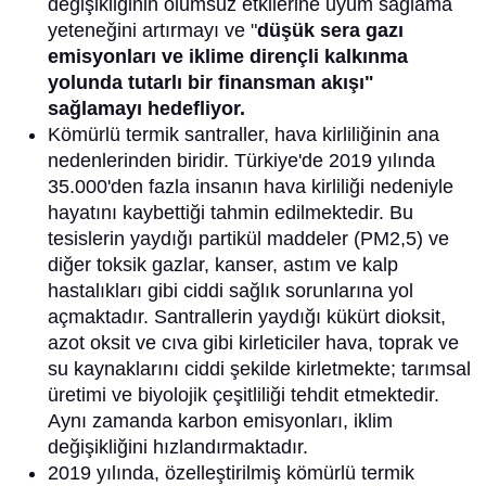
değişikliğinin olumsuz etkilerine uyum sağlama
yeteneğini artırmayı ve "
düşük sera gazı
emisyonları ve iklime dirençli kalkınma
yolunda tutarlı bir finansman akışı"
sağlamayı hedefliyor.
Kömürlü termik santraller, hava kirliliğinin ana
nedenlerinden biridir. Türkiye'de 2019 yılında
35.000'den fazla insanın hava kirliliği nedeniyle
hayatını kaybettiği tahmin edilmektedir. Bu
tesislerin yaydığı partikül maddeler (PM2,5) ve
diğer toksik gazlar, kanser, astım ve kalp
hastalıkları gibi ciddi sağlık sorunlarına yol
açmaktadır. Santrallerin yaydığı kükürt dioksit,
azot oksit ve cıva gibi kirleticiler hava, toprak ve
su kaynaklarını ciddi şekilde kirletmekte; tarımsal
üretimi ve biyolojik çeşitliliği tehdit etmektedir.
Aynı zamanda karbon emisyonları, iklim
değişikliğini hızlandırmaktadır.
2019 yılında, özelleştirilmiş kömürlü termik