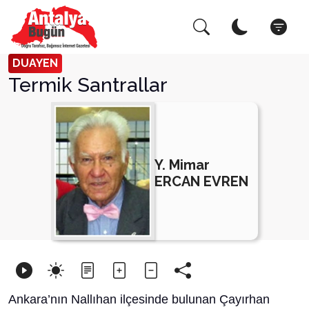
Arama Yap!
Kapat
DUAYEN
Termik Santrallar
Y. Mimar
ERCAN EVREN
Ankara’nın Nallıhan ilçesinde bulunan Çayırhan