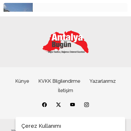
Füze Çağında Hurafe Siyaseti (İran Savaşı
Üzerine)
Büyük Güçlerin Bitmeyen Hırsı
Kemer’in yeni simgesi: Henna Heykeli
Mimarlık Ucuzlatılarak Yapılamaz
Terörsüz Türkiye ve Demokratik İklim
AK Parti Yine İki Kere Kendi Ayağına Sıktı
ATSO Seçimlerinde İlk Büyük Buluşma
Üç Yanlıştan Bir Doğru Çıkar mı?
İnsanın Yüreği Sızlıyor
Künye
KVKK Bilgilendirme
Yazarlarımız
ABD acaba bir dünya devleti olur mu?
İletişim
Yerli ve Milli
Büyükşehrin sahipsiz sokak kedilerine özel mobil
kısırlaştırma hizmeti
Mevlânâ, Ahi Evren ve Caca Bey: Üç Şahsiyet, İki
Tutum
Ahî Evren: Bir İsim, Bir Teşkilât, Bir Tartışma
Çerez Kullanımı
Web sitemizde yer alana yazılı ve görsel içeriğin tüm hakları saklıdır.