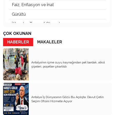
Faiz, Enflasyon ve İnat
Gürültü
İtibardan Tasarruf Olmaz!
Güneş Enerjisi
ÇOK OKUNAN
HABERLER
MAKALELER
Ödül Töreni
TOKİ Konutları: Sosyal mi, Orta Gelir Projesi mi?
Her Kentin Bir Ruhu Vardır
Antalya’nın içme suyu kaynağından pet bardak, alkol
şişeleri, poşetler çıkartıldı
Orkestra Şefi
Abdülhamit ve Tayyip Erdoğan
Fark Etmeden Kaybettiklerimiz
Antalya İş Dünyasının Gözü Bu Açılışta: Davut Çetin
Raydan Çıkan Antalya
Seçim Ofisini Hizmete Açıyor
Bunu da mı Görecektik?