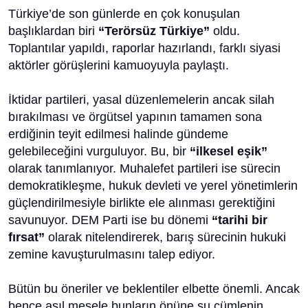
Türkiye’de son günlerde en çok konuşulan
başlıklardan biri
“Terörsüz
Türkiye”
oldu.
Toplantılar yapıldı, raporlar hazırlandı, farklı siyasi
aktörler görüşlerini kamuoyuyla paylaştı.
İktidar partileri, yasal düzenlemelerin ancak silah
bırakılması ve örgütsel yapının tamamen sona
erdiğinin teyit edilmesi halinde gündeme
gelebileceğini vurguluyor. Bu, bir
“ilkesel eşik”
olarak tanımlanıyor. Muhalefet partileri ise sürecin
demokratikleşme, hukuk devleti ve yerel yönetimlerin
güçlendirilmesiyle birlikte ele alınması gerektiğini
savunuyor. DEM Parti ise bu dönemi
“tarihi bir
fırsat”
olarak nitelendirerek, barış sürecinin hukuki
zemine kavuşturulmasını talep ediyor.
Bütün bu öneriler ve beklentiler elbette önemli. Ancak
bence asıl mesele bunların önüne şu cümlenin