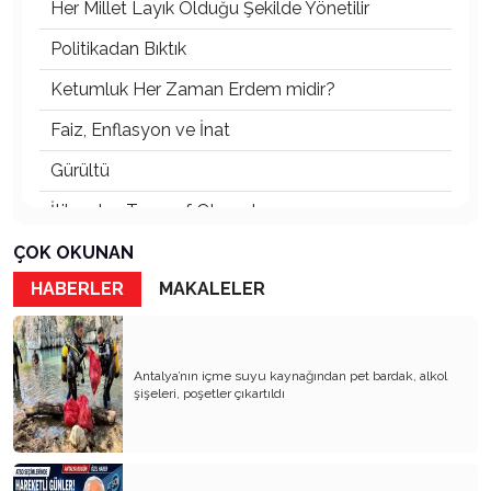
Her Millet Layık Olduğu Şekilde Yönetilir
Politikadan Bıktık
Ketumluk Her Zaman Erdem midir?
Faiz, Enflasyon ve İnat
Gürültü
İtibardan Tasarruf Olmaz!
Güneş Enerjisi
ÇOK OKUNAN
HABERLER
MAKALELER
Ödül Töreni
TOKİ Konutları: Sosyal mi, Orta Gelir Projesi mi?
Her Kentin Bir Ruhu Vardır
Antalya’nın içme suyu kaynağından pet bardak, alkol
şişeleri, poşetler çıkartıldı
Orkestra Şefi
Abdülhamit ve Tayyip Erdoğan