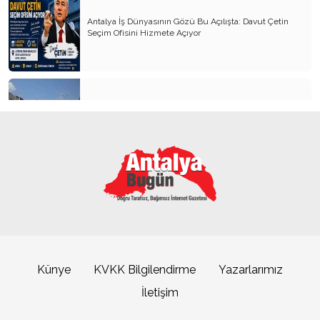
Fark Etmeden Kaybettiklerimiz
Antalya İş Dünyasının Gözü Bu Açılışta: Davut Çetin
Raydan Çıkan Antalya
Seçim Ofisini Hizmete Açıyor
Bunu da mı Görecektik?
Füze Çağında Hurafe Siyaseti (İran Savaşı
Üzerine)
Büyük Güçlerin Bitmeyen Hırsı
Kemer’in yeni simgesi: Henna Heykeli
Mimarlık Ucuzlatılarak Yapılamaz
Üç Yıl Sonra: Barınma Sorunu ve Gerçek Çözüm
AK Parti Yine İki Kere Kendi Ayağına Sıktı
ATSO Seçimlerinde İlk Büyük Buluşma
Üç Yanlıştan Bir Doğru Çıkar mı?
İnsanın Yüreği Sızlıyor
Künye
KVKK Bilgilendirme
Yazarlarımız
ABD acaba bir dünya devleti olur mu?
İletişim
Yerli ve Milli
Büyükşehrin sahipsiz sokak kedilerine özel mobil