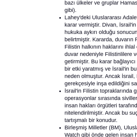
bazı ülkeler ve gruplar Hamas'
gibi).
Lahey'deki Uluslararası Adalet 
karar vermiştir. Divan, İsrail'i
hukuka aykırı olduğu sonucuna
belirtmiştir. Kararda, duvarın 
Filistin halkının haklarını ihlal
duvar nedeniyle Filistinlilere
getirmiştir. Bu karar bağlayıc
bir etki yaratmış ve İsrail'in b
neden olmuştur. Ancak İsrail,
gerekçesiyle inşa edildiğini 
İsrail'in Filistin topraklarınd
operasyonlar sırasında siviller
insan hakları örgütleri tarafı
nitelendirilmiştir. Ancak bu s
tartışmalı bir konudur.
Birleşmiş Milletler (BM), Ul
Watch gibi önde gelen insan hak