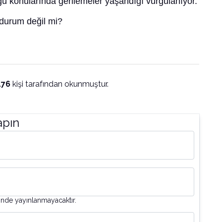
ü konularında gerilemeler yaşandığı vurgulanıyor.
r durum değil mi?
176
kişi tarafından okunmuştur.
apın
inde yayınlanmayacaktır.