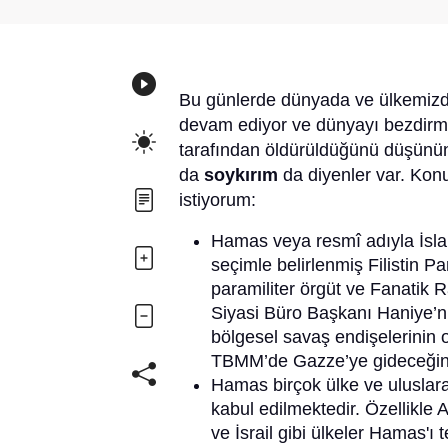
Bu günlerde dünyada ve ülkemizde 
devam ediyor ve dünyayı bezdirmiş 
tarafından öldürüldüğünü düşün
da
soykırım
da diyenler var. Konu
istiyorum:
Hamas veya resmî adıyla İslam
seçimle belirlenmiş Filistin P
paramiliter örgüt ve Fanatik R
Siyasi Büro Başkanı Haniye’n
bölgesel savaş endişelerinin 
TBMM’de Gazze’ye gideceğini s
Hamas birçok ülke ve uluslarar
kabul edilmektedir. Özellikle 
ve İsrail gibi ülkeler Hamas'ı 