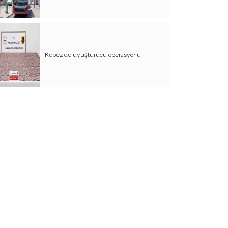
Sirano de Berjerak (Cirano de Berjarac)
Yenilenebilir Enerji
Kiralık Sosyal Konutlar
Kepez’de uyuşturucu operasyonu
Güneş Enerjisi ve Termik Santraller
Fen ve Sosyal Bilimler Uygulayan
Anadolu İmam Hatip Liseleri
Bencillik ve Geçimsizlik
Pire ve Bit
Antalya Müzesi
Özelleştirme
Hayat
Komünist Devlet
Sosyal Devlet