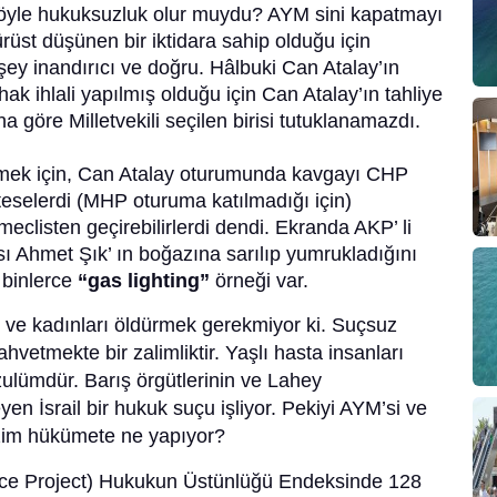
i? Böyle hukuksuzluk olur muydu? AYM sini kapatmayı
rüst düşünen bir iktidara sahip olduğu için
şey inandırıcı ve doğru. Hâlbuki Can Atalay’ın
hak ihlali yapılmış olduğu için Can Atalay’ın tahliye
a göre Milletvekili seçilen birisi tutuklanamazdı.
 etmek için, Can Atalay oturumunda kavgayı CHP
steselerdi (MHP oturuma katılmadığı için)
clisten geçirebilirlerdi dendi. Ekranda AKP’ li
ı Ahmet Şık’ ın boğazına sarılıp yumrukladığını
 binlerce
“gas lighting”
örneği var.
 ve kadınları öldürmek gerekmiyor ki. Suçsuz
hvetmekte bir zalimliktir. Yaşlı hasta insanları
 zulümdür. Barış örgütlerinin ve Lahey
n İsrail bir hukuk suçu işliyor. Pekiyi AYM’si ve
izim hükümete ne yapıyor?
tice Project) Hukukun Üstünlüğü Endeksinde 128