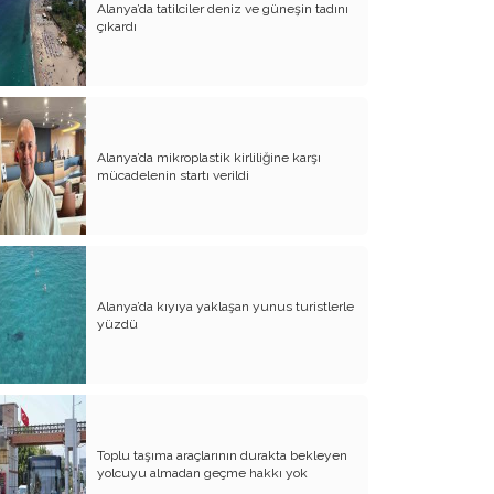
Mevlânâ, Ahi Evren ve Caca Bey: Üç
Alanya’da tatilciler deniz ve güneşin tadını
Şahsiyet, İki Tutum
çıkardı
Ahî Evren: Bir İsim, Bir Teşkilât, Bir
Tartışma
Eline, Diline, Beline Sahip Olmak
Alanya’da mikroplastik kirliliğine karşı
İnsanlar Kendi Menfaatleri İçin
mücadelenin startı verildi
Başkalarını Rahatsız Eder veya
Başkalarına Ziyan Verirse Bu Bir
Ahlaksızlıktır
Jean-Jacques Rousseau ve Modern
Siyasal Düşünceye Etkileri
Alanya’da kıyıya yaklaşan yunus turistlerle
Spinoza – Locke – Rousseau Üzerine
yüzdü
Mahalle Pazarları
Kendi Enerjisini Üreten Kentler
Spinoza
Toplu taşıma araçlarının durakta bekleyen
yolcuyu almadan geçme hakkı yok
Nass