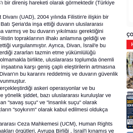
ı bir direniş hareketi olarak görmektedir (Türkiye
Divanı (UAD), 2004 yılında Filistin'e ilişkin bir
n Batı Şeria'da inşa ettiği duvarın uluslararası
 varmış ve bu duvarın yıkılması gerektiğini
ÇO
Filistin topraklarının ilhakı anlamına geldiği ve
 ettiği vurgulanmıştır. Ayrıca, Divan, İsrail'e bu
 verdiği zararları tazmin etme yükümlülüğü
ı olmamakla birlikte, uluslararası toplumda önemli
u inşaatına karşı geniş çaplı eleştirilerin artmasına
 Divan'ın bu kararını reddetmiş ve duvarın güvenlik
savunmuştur.
a gerçekleştirdiği askeri operasyonlar ve bu
e yönelik şiddet, bazı uluslararası kuruluşlar ve
ndan "savaş suçu" ve "insanlık suçu" olarak
uçların "soykırım" olarak kabul edilmesi oldukça
uslararası Ceza Mahkemesi (UCM), Human Rights
ları örgütleri, Avrupa Birliği , İsrail'i kınamış ve