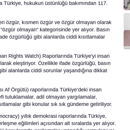
nda Türkiye, hukukun üstünlüğü bakımından 117.
i özgür, kısmen özgür ve özgür olmayan olarak
e, "özgür olmayan" kategorisinde yer alıyor. Basın
de özgürlüğü gibi alanlarda ciddi kısıtlamalar
an Rights Watch) Raporlarında Türkiye'yi insan
olarak eleştiriyor. Özellikle ifade özgürlüğü, basın
ibi alanlarda ciddi sorunlar yaşandığına dikkat
sı Af Örgütü) raporlarında Türkiye’deki insan
yfi tutuklamalar, adil olmayan yargılamalar,
tlamalar gibi konular sık sık gündeme getiriliyor.
ocracy) yıllık demokrasi raporlarında Türkiye,
leşme eğilimleri açısından alt sıralarda yer alıyor.