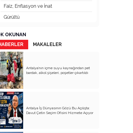
Faiz, Enflasyon ve İnat
Gürültü
İtibardan Tasarruf Olmaz!
K OKUNAN
Güneş Enerjisi
HABERLER
MAKALELER
Ödül Töreni
TOKİ Konutları: Sosyal mi, Orta Gelir
Projesi mi?
Antalya’nın içme suyu kaynağından pet
bardak, alkol şişeleri, poşetler çıkartıldı
Her Kentin Bir Ruhu Vardır
Orkestra Şefi
Abdülhamit ve Tayyip Erdoğan
Antalya İş Dünyasının Gözü Bu Açılışta:
Fark Etmeden Kaybettiklerimiz
Davut Çetin Seçim Ofisini Hizmete Açıyor
Raydan Çıkan Antalya
Bunu da mı Görecektik?