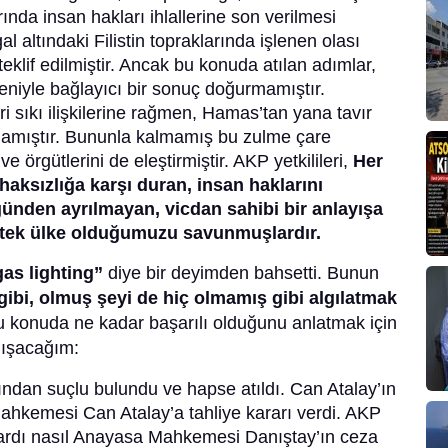
arında insan hakları ihlallerine son verilmesi
l altındaki Filistin topraklarında işlenen olası
eklif edilmiştir. Ancak bu konuda atılan adımlar,
deniyle bağlayıcı bir sonuç doğurmamıştır.
cari sıkı ilişkilerine rağmen, Hamas’tan yana tavır
kınamıştır. Bununla kalmamış bu zulme çare
 örgütlerini de eleştirmiştir. AKP yetkilileri,
Her
ksızlığa karşı duran, insan haklarını
nden ayrılmayan, vicdan sahibi bir anlayışa
 tek ülke olduğumuzu savunmuşlardır.
as lighting”
diye bir deyimden bahsetti. Bunun
ibi, olmuş şeyi de hiç olmamış gibi algılatmak
u konuda ne kadar başarılı olduğunu anlatmak için
lışacağım:
ından suçlu bulundu ve hapse atıldı. Can Atalay’ın
hkemesi Can Atalay’a tahliye kararı verdi. AKP
opardı nasıl Anayasa Mahkemesi Danıştay’ın ceza