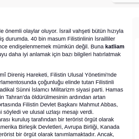
önemli olaylar oluyor. İsrail vahşeti bütün hızıyla
durumda. 40 bin masum Filistinlinin İsrailliler
ünce endişelenmemek mümkün değil. Buna
katliam
yu daha iyi anlamak için bazı bilgileri hatırlatmak
î Direniş Hareketi, Filistin Ulusal Yönetimi'nde
arlamentosunda çoğunluğu elinde tutan Filistinli
adikal Sünni İslamcı Militarizm siyasi parti. Hamas
in Tahran’da öldürülmesinin ardından artan
ortasında Filistin Devlet Başkanı Mahmut Abbas,
öyledi ve ulusal uzlaşı mesajı verdi.
ası kuruluş tarafından bir terörist örgüt olarak
Amerika Birleşik Devletleri, Avrupa Birliği, Kanada
terörist bir örgüt olarak tanımlamaktadır. Ancak,