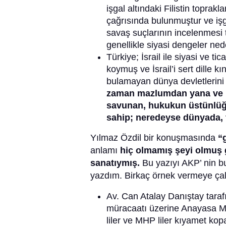
işgal altındaki Filistin toprakl
çağrısında bulunmuştur ve işga
savaş suçlarının incelenmesi t
genellikle siyasi dengeler ne
Türkiye; İsrail ile siyasi ve ti
koymuş ve İsrail’i sert dille 
bulamayan dünya devletlerini ve
zaman mazlumdan yana ve ha
savunan, hukukun üstünlüğü
sahip; neredeyse dünyada,
Yılmaz Özdil bir konuşmasında
“g
anlamı
hiç olmamış şeyi olmuş g
sanatıymış.
Bu yazıyı AKP’ nin b
yazdım. Birkaç örnek vermeye ça
Av. Can Atalay Danıştay taraf
müracaatı üzerine Anayasa Ma
liler ve MHP liler kıyamet k