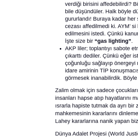
verdiği birisini affedebilird
bile düşündüler. Halk böyle dü
gururlandı! Buraya kadar her 
cezası affedilmedi ki. AYM’ si 
edilmesini istedi. Çünkü kanun
İşte size bir
“gas lighting”
.
AKP liler; toplantıyı sabote
çıkarttı dediler. Çünkü eğer i
çoğunluğu sağlayıp önergeyi me
idare amirinin TİP konuşmacıs
görmesek inanabilirdik. Böyle
Zalim olmak için sadece çocukları
insanları hapse atıp hayatlarını ma
ısrarla hapiste tutmak da ayrı bir
mahkemesinin kararlarını dinlemeye
Lahey kararlarına nanik yapan b
Dünya Adalet Projesi (World Jus