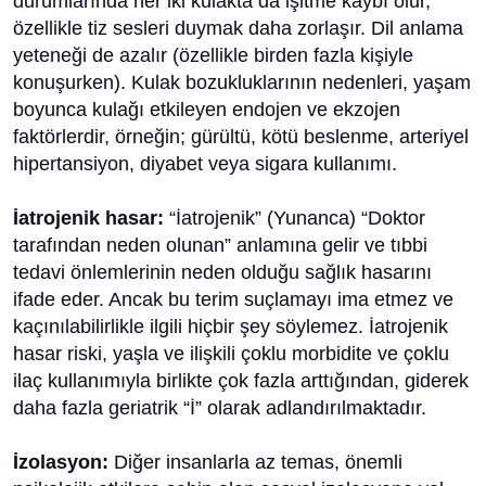
durumlarında her iki kulakta da işitme kaybı olur,
özellikle tiz sesleri duymak daha zorlaşır. Dil anlama
yeteneği de azalır (özellikle birden fazla kişiyle
konuşurken). Kulak bozukluklarının nedenleri, yaşam
boyunca kulağı etkileyen endojen ve ekzojen
faktörlerdir, örneğin; gürültü, kötü beslenme, arteriyel
hipertansiyon, diyabet veya sigara kullanımı.
İatrojenik hasar:
“İatrojenik” (Yunanca) “Doktor
tarafından neden olunan” anlamına gelir ve tıbbi
tedavi önlemlerinin neden olduğu sağlık hasarını
ifade eder. Ancak bu terim suçlamayı ima etmez ve
kaçınılabilirlikle ilgili hiçbir şey söylemez. İatrojenik
hasar riski, yaşla ve ilişkili çoklu morbidite ve çoklu
ilaç kullanımıyla birlikte çok fazla arttığından, giderek
daha fazla geriatrik “İ” olarak adlandırılmaktadır.
İzolasyon:
Diğer insanlarla az temas, önemli