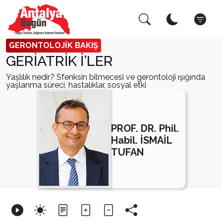
Arama Yap!
Kapat
GERONTOLOJİK BAKIŞ
GERİATRİK İ’LER
Yaşlılık nedir? Sfenksin bilmecesi ve gerontoloji ışığında
yaşlanma süreci, hastalıklar, sosyal etki
PROF. DR. Phil.
Habil. İSMAİL
TUFAN