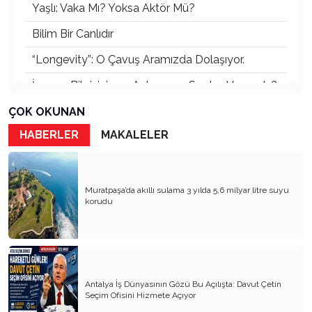
Yaşlı: Vaka Mı? Yoksa Aktör Mü?
Bilim Bir Canlıdır
“Longevity”: O Çavuş Aramızda Dolaşıyor.
İnsanın Bilgisinin ve Anlayışının Sınırları Var mıdır?
Bilgi Nedir?
ÇOK OKUNAN
HABERLER
MAKALELER
Önleyici Gerontoloji
İnsan, Akıl ve Aklı Kullanmak: Ömür Boyu
Öğrenme
Muratpaşa’da akıllı sulama 3 yılda 5,6 milyar litre suyu
İntervensiyon – Prevensiyon – Rehabilitasyon
korudu
Gerontoloji ve Bilimler Arası İşbirliği
Yaşlılıkta Yeterlik – Yeterlikli Toplum
Dayanışma mı, Zorunlu Beraberlik mi?
Antalya İş Dünyasının Gözü Bu Açılışta: Davut Çetin
Seçim Ofisini Hizmete Açıyor
Başarılı Yaşlanmayı “Herkes” İster!