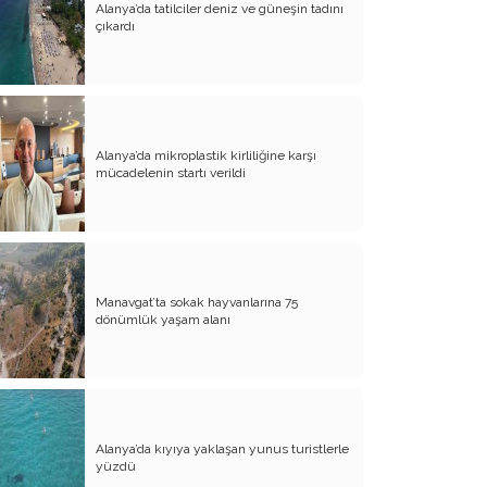
Alanya’da tatilciler deniz ve güneşin tadını
çıkardı
Bağrımızı Döve Döve Yine Andık
Hıdırellez’de 6 Mayıs Dileği
Zamanla Neler Nasıl Değişiyor - 3
Zamanla Neler Nasıl Değişiyor - 2
Alanya’da mikroplastik kirliliğine karşı
mücadelenin startı verildi
Zamanla Neler Nasıl Değişiyor - 1
Nereden Nereye 1 Mayıs
Yaşamımdaki Emel Doğramacı
Manavgat’ta sokak hayvanlarına 75
Yaşamımda Emel Doğramacı
dönümlük yaşam alanı
Yaşamım Tesadüfleri Sever mi?
23 Nisan'a Nasıl Geldik
Yaşanılan Bu Günlerin Tadı
Alanya’da kıyıya yaklaşan yunus turistlerle
yüzdü
Sürü Psikolojisi