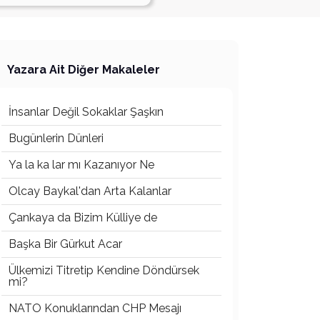
Yazara Ait Diğer Makaleler
İnsanlar Değil Sokaklar Şaşkın
Bugünlerin Dünleri
Ya la ka lar mı Kazanıyor Ne
Olcay Baykal'dan Arta Kalanlar
Çankaya da Bizim Külliye de
Başka Bir Gürkut Acar
Ülkemizi Titretip Kendine Döndürsek
mi?
NATO Konuklarından CHP Mesajı