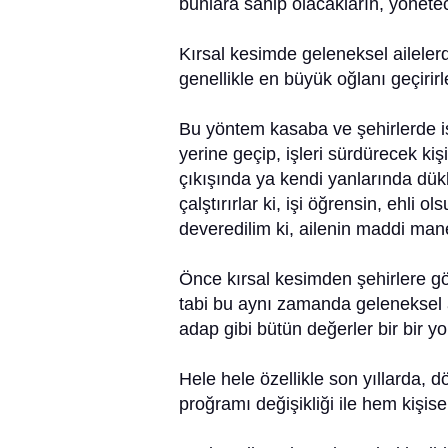
bunlara sahip olacakların, yönetec
Kırsal kesimde geleneksel ailelerd
genellikle en büyük oğlanı geçirirle
Bu yöntem kasaba ve şehirlerde is
yerine geçip, işleri sürdürecek kiş
çıkışında ya kendi yanlarında dük
çalştırırlar ki, işi öğrensin, ehli ol
deveredilim ki, ailenin maddi man
Önce kırsal kesimden şehirlere g
tabi bu aynı zamanda geleneksel ail
adap gibi bütün değerler bir bir y
Hele hele özellikle son yıllarda,
proğramı değişikliği ile hem kişi