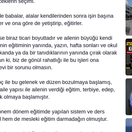
eklerin seçimi.
e babalar, atalar kendilerinden sonra işin başına
r ve ona göre de yetiştirip, eğitirler.
e biraz ticari boyuttadır ve ailenin büyüğü kendi
inin eğitiminin yanında, yazın, hafta sonları ve okul
kanda ya da bir tanıdıklarının yanında çırak olarak
sun ki, biz de gönül rahatlığı ile bu işleri ona
evi bir sorunu olmasın.
öç ile bu gelenek ve düzen bozulmaya başlamış,
e yapısı ile ailenin verdiği eğitim, terbiye, edep,
ok olmaya başlamıştır.
 dönem dönem eğitimde yapılan sistem ve ders
sel hem de mesleki eğitim darmadağın olmuştur.