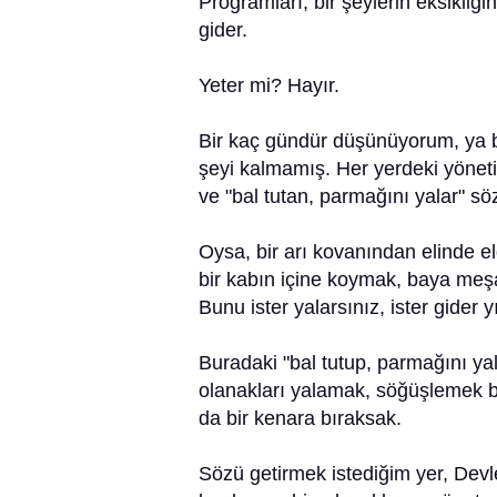
Programları, bir şeylerin eksikliğin
gider.
Yeter mi? Hayır.
Bir kaç gündür düşünüyorum, ya bu
şeyi kalmamış. Her yerdeki yönetic
ve "bal tutan, parmağını yalar" s
Oysa, bir arı kovanından elinde e
bir kabın içine koymak, baya meşakk
Bunu ister yalarsınız, ister gider y
Buradaki "bal tutup, parmağını yal
olanakları yalamak, söğüşlemek ba
da bir kenara bıraksak.
Sözü getirmek istediğim yer, Devl