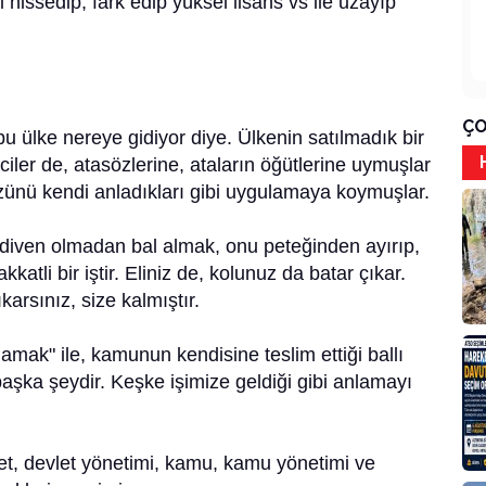
i hissedip, fark edip yüksel lisans vs ile uzayıp
ÇO
 ülke nereye gidiyor diye. Ülkenin satılmadık bir
iler de, atasözlerine, ataların öğütlerine uymuşlar
özünü kendi anladıkları gibi uygulamaya koymuşlar.
ldiven olmadan bal almak, onu peteğinden ayırıp,
atli bir iştir. Eliniz de, kolunuz da batar çıkar.
ıkarsınız, size kalmıştır.
amak" ile, kamunun kendisine teslim ettiği ballı
şka şeydir. Keşke işimize geldiği gibi anlamayı
et, devlet yönetimi, kamu, kamu yönetimi ve