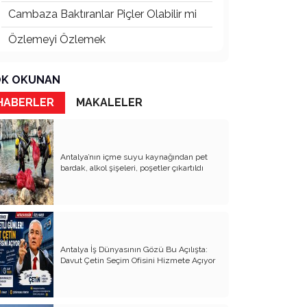
Cambaza Baktıranlar Piçler Olabilir mi
Özlemeyi Özlemek
Butlanınız da Şutlanınız da
K OKUNAN
Yaşananların Vebali Kim
HABERLER
MAKALELER
Siyasetin Kökleri Köklerin Siyaseti
Nereye CHP Nereye
Antalya’nın içme suyu kaynağından pet
Öf Öf de Öf Öf
bardak, alkol şişeleri, poşetler çıkartıldı
Birbirimizi Anlasak mı
Kapitalist Yaşam Tarzına İslami
Ekonomi
Antalya İş Dünyasının Gözü Bu Açılışta:
Mayıs’ta öldürüldük, Haziran’da direndik.
Davut Çetin Seçim Ofisini Hizmete Açıyor
İki Miras T.C ve CHP
Atanı Tanımak Gurur Verir