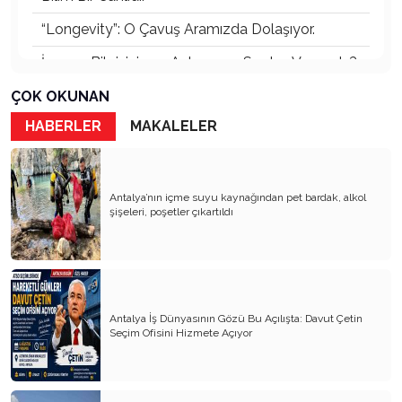
“Longevity”: O Çavuş Aramızda Dolaşıyor.
İnsanın Bilgisinin ve Anlayışının Sınırları Var mıdır?
Bilgi Nedir?
ÇOK OKUNAN
HABERLER
MAKALELER
Önleyici Gerontoloji
İnsan, Akıl ve Aklı Kullanmak: Ömür Boyu
Öğrenme
Antalya’nın içme suyu kaynağından pet bardak, alkol
İntervensiyon – Prevensiyon – Rehabilitasyon
şişeleri, poşetler çıkartıldı
Gerontoloji ve Bilimler Arası İşbirliği
Yaşlılıkta Yeterlik – Yeterlikli Toplum
Dayanışma mı, Zorunlu Beraberlik mi?
Antalya İş Dünyasının Gözü Bu Açılışta: Davut Çetin
Seçim Ofisini Hizmete Açıyor
Başarılı Yaşlanmayı “Herkes” İster!
Evde Bakım Yardımı 13.878 TL’ye yükseldi