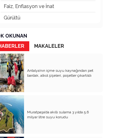
Faiz, Enflasyon ve İnat
Gürültü
İtibardan Tasarruf Olmaz!
K OKUNAN
Güneş Enerjisi
HABERLER
MAKALELER
Ödül Töreni
TOKİ Konutları: Sosyal mi, Orta Gelir
Projesi mi?
Antalya’nın içme suyu kaynağından pet
bardak, alkol şişeleri, poşetler çıkartıldı
Her Kentin Bir Ruhu Vardır
Orkestra Şefi
Abdülhamit ve Tayyip Erdoğan
Muratpaşa’da akıllı sulama 3 yılda 5,6
Fark Etmeden Kaybettiklerimiz
milyar litre suyu korudu
Raydan Çıkan Antalya
Bunu da mı Görecektik?