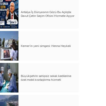
Füze Çağında Hurafe Siyaseti (İran
Savaşı Üzerine)
Antalya İş Dünyasının Gözü Bu Açılışta:
Davut Çetin Seçim Ofisini Hizmete Açıyor
Büyük Güçlerin Bitmeyen Hırsı
Mimarlık Ucuzlatılarak Yapılamaz
Terörsüz Türkiye ve Demokratik İklim
Kemer’in yeni simgesi: Henna Heykeli
Üç Yıl Sonra: Barınma Sorunu ve
Gerçek Çözüm
AK Parti Yine İki Kere Kendi Ayağına
Sıktı
Üç Yanlıştan Bir Doğru Çıkar mı?
Büyükşehrin sahipsiz sokak kedilerine
özel mobil kısırlaştırma hizmeti
İnsanın Yüreği Sızlıyor
ABD acaba bir dünya devleti olur mu?
Yerli ve Milli