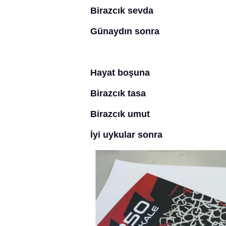
Birazcık sevda
Günaydın sonra
Hayat boşuna
Birazcık tasa
Birazcık umut
İyi uykular sonra