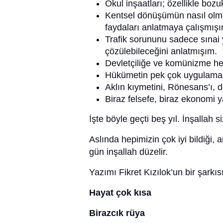
Okul inşaatları; özellikle boz
Kentsel dönüşümün nasıl olmas
faydaları anlatmaya çalışmışı
Trafik sorununu sadece sınai 
çözülebileceğini anlatmışım.
Devletçiliğe ve komünizme he
Hükümetin pek çok uygulaması
Aklın kıymetini, Rönesans’ı, 
Biraz felsefe, biraz ekonom
İşte böyle geçti beş yıl. İnşallah 
Aslında hepimizin çok iyi bildiği,
gün inşallah düzelir.
Yazımı Fikret Kızılok’un bir şarkısı
Hayat çok kısa
Birazcık rüya