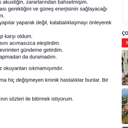
uk akustiğin, zararlarından bahsetmişim.
ı gerektiğini ve güneş enerjisinin sağlayacağı
m.
yapılar yaparak değil, kalabalıklaşmayı önleyerek
ÇO
p karşı oldum.
nı acımasızca eleştirdim.
devrimleri gündeme getirdim.
i yapmadan da duramadım.
siz okuyanları sıkmamışımdır.
 ama hiç değişmeyen kronik hastalıklar bunlar. Bir
nın sözleri ile bitirmek istiyorum.