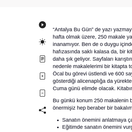
“Antalya Bu Gün” de yazı yazmaya
hafta olmak üzere, 250 makale ya
inanamıyor. Ben de o duygu içind
hafızasında saklı kalasa da, bir k
daha şık geliyor. Sayfaları karış
nedenle makalelerimi bir kitapta
Öcal bu görevi üstlendi ve 600 say
gösterdiği alicenaplığa da yürekt
Cuma günü elimde olacak. Kitabın
Bu günkü konum 250 makalenin bir
önermişiz hep beraber bir bakalım
Sanatın önemini anlatmaya ç
Eğitimde sanatın önemini vur