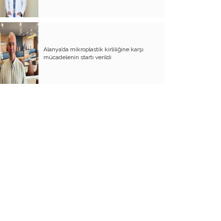
Sirano de Berjerak (Cirano de Berjarac)
Yenilenebilir Enerji
Kiralık Sosyal Konutlar
Alanya’da mikroplastik kirliliğine karşı
mücadelenin startı verildi
Güneş Enerjisi ve Termik Santraller
Fen ve Sosyal Bilimler Uygulayan
Anadolu İmam Hatip Liseleri
Bencillik ve Geçimsizlik
Pire ve Bit
Antalya Müzesi
Özelleştirme
Hayat
Komünist Devlet
Sosyal Devlet