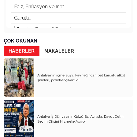
Faiz, Enflasyon ve İnat
Gürültü
İtibardan Tasarruf Olmaz!
Güneş Enerjisi
ÇOK OKUNAN
HABERLER
MAKALELER
Ödül Töreni
TOKİ Konutları: Sosyal mi, Orta Gelir Projesi mi?
Her Kentin Bir Ruhu Vardır
Antalya’nın içme suyu kaynağından pet bardak, alkol
şişeleri, poşetler çıkartıldı
Orkestra Şefi
Abdülhamit ve Tayyip Erdoğan
Fark Etmeden Kaybettiklerimiz
Antalya İş Dünyasının Gözü Bu Açılışta: Davut Çetin
Raydan Çıkan Antalya
Seçim Ofisini Hizmete Açıyor
Bunu da mı Görecektik?