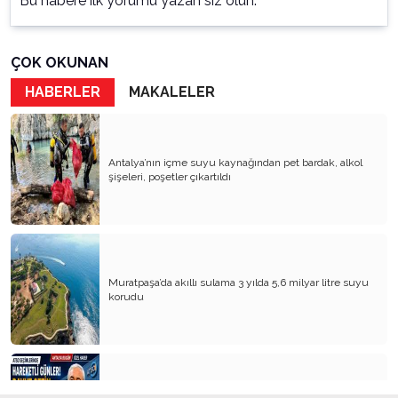
Bu habere ilk yorumu yazan siz olun.
ÇOK OKUNAN
HABERLER
MAKALELER
Antalya’nın içme suyu kaynağından pet bardak, alkol
şişeleri, poşetler çıkartıldı
Muratpaşa’da akıllı sulama 3 yılda 5,6 milyar litre suyu
korudu