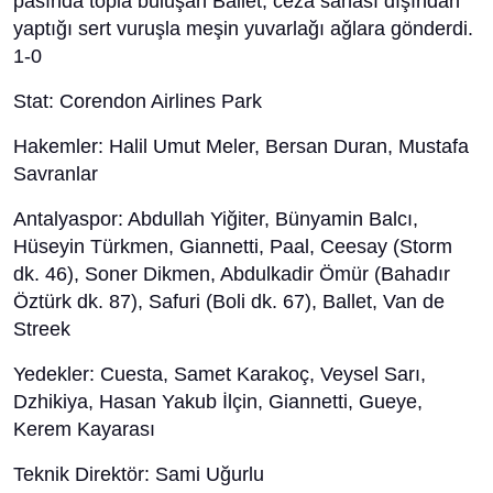
pasında topla buluşan Ballet, ceza sahası dışından
yaptığı sert vuruşla meşin yuvarlağı ağlara gönderdi.
1-0
Stat: Corendon Airlines Park
Hakemler: Halil Umut Meler, Bersan Duran, Mustafa
Savranlar
Antalyaspor: Abdullah Yiğiter, Bünyamin Balcı,
Hüseyin Türkmen, Giannetti, Paal, Ceesay (Storm
dk. 46), Soner Dikmen, Abdulkadir Ömür (Bahadır
Öztürk dk. 87), Safuri (Boli dk. 67), Ballet, Van de
Streek
Yedekler: Cuesta, Samet Karakoç, Veysel Sarı,
Dzhikiya, Hasan Yakub İlçin, Giannetti, Gueye,
Kerem Kayarası
Teknik Direktör: Sami Uğurlu