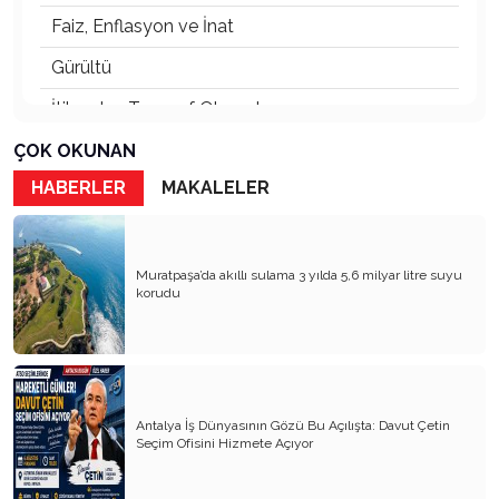
Faiz, Enflasyon ve İnat
Gürültü
İtibardan Tasarruf Olmaz!
Güneş Enerjisi
ÇOK OKUNAN
HABERLER
MAKALELER
Ödül Töreni
TOKİ Konutları: Sosyal mi, Orta Gelir Projesi mi?
Her Kentin Bir Ruhu Vardır
Muratpaşa’da akıllı sulama 3 yılda 5,6 milyar litre suyu
korudu
Orkestra Şefi
Abdülhamit ve Tayyip Erdoğan
Fark Etmeden Kaybettiklerimiz
Antalya İş Dünyasının Gözü Bu Açılışta: Davut Çetin
Raydan Çıkan Antalya
Seçim Ofisini Hizmete Açıyor
Bunu da mı Görecektik?