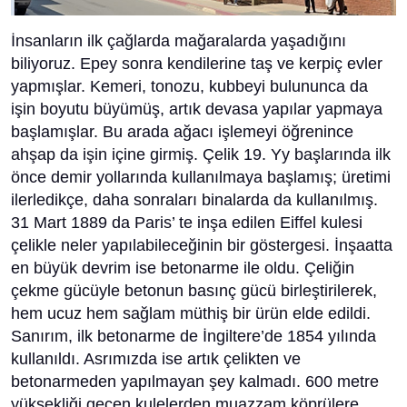
İnsanların ilk çağlarda mağaralarda yaşadığını
biliyoruz. Epey sonra kendilerine taş ve kerpiç evler
yapmışlar. Kemeri, tonozu, kubbeyi bulununca da
işin boyutu büyümüş, artık devasa yapılar yapmaya
başlamışlar. Bu arada ağacı işlemeyi öğrenince
ahşap da işin içine girmiş. Çelik 19. Yy başlarında ilk
önce demir yollarında kullanılmaya başlamış; üretimi
ilerledikçe, daha sonraları binalarda da kullanılmış.
31 Mart 1889 da Paris’ te inşa edilen Eiffel kulesi
çelikle neler yapılabileceğinin bir göstergesi. İnşaatta
en büyük devrim ise betonarme ile oldu. Çeliğin
çekme gücüyle betonun basınç gücü birleştirilerek,
hem ucuz hem sağlam müthiş bir ürün elde edildi.
Sanırım, ilk betonarme de İngiltere’de 1854 yılında
kullanıldı. Asrımızda ise artık çelikten ve
betonarmeden yapılmayan şey kalmadı. 600 metre
yüksekliği geçen kulelerden muazzam köprülere