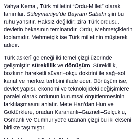
Yahya Kemal, Türk milletini “Ordu-Millet” olarak
tanımlar.
Süleymaniye’de Bayram Sabahı
şiiri bu
ruhu yansıtır. Haksız değildir; zira Türk ordusu,
devletin bekasının teminatıdır. Ordu, Mehmetçiklerin
toplamıdır. Mehmetçik ise Türk milletinin müşterek
adıdır.
Türk askerî geleneği iki temel çizgi üzerinde
gelişmiştir:
süreklilik
ve
dönüşüm
. Süreklilik,
bozkırın hareketli süvari–okçu doktrini ile sağ–sol
kanat ve merkez tertibini ifade eder. Dönüşüm ise,
devlet yapısı, ekonomi ve teknolojideki değişimlere
paralel olarak ordunun kurumsal örgütlenmesinin
farklılaşmasını anlatır. Mete Han’dan Hun ve
Göktürklere, oradan Karahanlı–Gazneli–Selçuklu,
Osmanlı ve Cumhuriyet’e uzanan çizgi bu iki ekseni
birlikte taşımıştır.