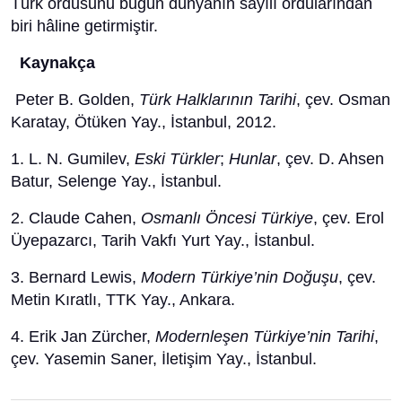
Türk ordusunu bugün dünyanın sayılı ordularından
biri hâline getirmiştir.
Kaynakça
Peter B. Golden,
Türk Halklarının Tarihi
, çev. Osman
Karatay, Ötüken Yay., İstanbul, 2012.
1. L. N. Gumilev,
Eski Türkler
;
Hunlar
, çev. D. Ahsen
Batur, Selenge Yay., İstanbul.
2. Claude Cahen,
Osmanlı Öncesi Türkiye
, çev. Erol
Üyepazarcı, Tarih Vakfı Yurt Yay., İstanbul.
3. Bernard Lewis,
Modern Türkiye’nin Doğuşu
, çev.
Metin Kıratlı, TTK Yay., Ankara.
4. Erik Jan Zürcher,
Modernleşen Türkiye’nin Tarihi
,
çev. Yasemin Saner, İletişim Yay., İstanbul.