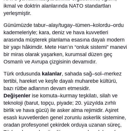
ikmal ve doktrin alanlarında NATO standartları
yerleşmiştir.
Günümüzde tabur–alay/tugay–tümen–kolordu–ordu
kademeleriyle; kara, deniz ve hava kuvvetleri
arasında müşterek planlama esasına dayalı modern
bir yapı hâkimdir. Mete Han’ın “onluk sistemi” manevi
bir miras olarak yaşarken, kurumsal düzen geç
Osmanlı ve Avrupa çizgisinin devamıdır.
Türk ordusunda
kalanlar
, sahada sağ–sol–merkez
tertibi, hareket ve keşfe dayalı muharebe kültürü,
bazı rütbe adlarının devam etmesidir.
Değişenler
ise komuta–kurmay teşkilatı, silah ve
teknoloji (barut, topçu, piyade; 20. yüzyılda zırhlı
birlik ve hava gücü) ile asker alma rejimidir. Aşiret
esaslı kuvvetlerden genel zorunlu askerlik sistemine,
oradan profesyonel çekirdek orduya uzanan süreç,