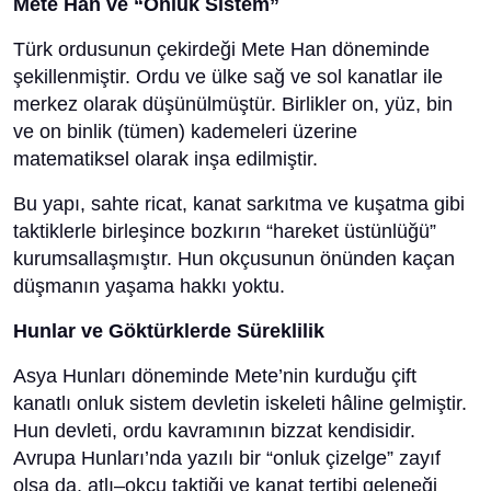
Mete Han ve “Onluk Sistem”
Türk ordusunun çekirdeği Mete Han döneminde
şekillenmiştir. Ordu ve ülke sağ ve sol kanatlar ile
merkez olarak düşünülmüştür. Birlikler on, yüz, bin
ve on binlik (tümen) kademeleri üzerine
matematiksel olarak inşa edilmiştir.
Bu yapı, sahte ricat, kanat sarkıtma ve kuşatma gibi
taktiklerle birleşince bozkırın “hareket üstünlüğü”
kurumsallaşmıştır. Hun okçusunun önünden kaçan
düşmanın yaşama hakkı yoktu.
Hunlar ve Göktürklerde Süreklilik
Asya Hunları döneminde Mete’nin kurduğu çift
kanatlı onluk sistem devletin iskeleti hâline gelmiştir.
Hun devleti, ordu kavramının bizzat kendisidir.
Avrupa Hunları’nda yazılı bir “onluk çizelge” zayıf
olsa da, atlı–okçu taktiği ve kanat tertibi geleneği