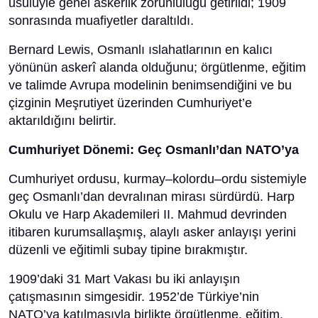
usulüyle genel askerlik zorunluluğu getirildi; 1909
sonrasında muafiyetler daraltıldı.
Bernard Lewis, Osmanlı ıslahatlarının en kalıcı
yönünün askerî alanda olduğunu; örgütlenme, eğitim
ve talimde Avrupa modelinin benimsendiğini ve bu
çizginin Meşrutiyet üzerinden Cumhuriyet’e
aktarıldığını belirtir.
Cumhuriyet Dönemi: Geç Osmanlı’dan NATO’ya
Cumhuriyet ordusu, kurmay–kolordu–ordu sistemiyle
geç Osmanlı’dan devralınan mirası sürdürdü. Harp
Okulu ve Harp Akademileri II. Mahmud devrinden
itibaren kurumsallaşmış, alaylı asker anlayışı yerini
düzenli ve eğitimli subay tipine bırakmıştır.
1909’daki 31 Mart Vakası bu iki anlayışın
çatışmasının simgesidir. 1952’de Türkiye’nin
NATO’ya katılmasıyla birlikte örgütlenme, eğitim,