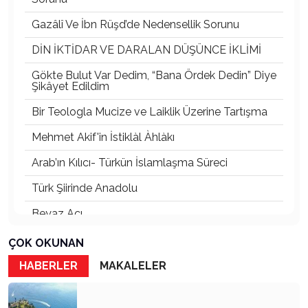
Gazâlî Ve İbn Rüşd’de Nedensellik Sorunu
DİN İKTİDAR VE DARALAN DÜŞÜNCE İKLİMİ
Gökte Bulut Var Dedim, “Bana Ördek Dedin” Diye
Şikâyet Edildim
Bir Teologla Mucize ve Laiklik Üzerine Tartışma
Mehmet Akif'in İstiklàl Àhlàkı
Arab’ın Kılıcı- Türkün İslamlaşma Süreci
Türk Şiirinde Anadolu
Beyaz Acı
Rhodıapolıs:Kumluca Ovasına Bakan Kayıp Şehir
ÇOK OKUNAN
Atsız’ı Bahane Ederek Atatürk’e ve Cumhuriyet’e
HABERLER
MAKALELER
Saldırmak
3 Mayıs 1944’ten Bugüne Türkçülük: