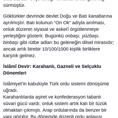
sürmüştür.
Göktürkler devrinde devlet Doğu ve Batı kanatlarına
ayrılmıştır. Batı kolunun “On Ok” adıyla anılması,
onluk düzenin siyasal ve askerî örgütlenmeye
yerleştiğini gösterir. Bugünkü
onbaşı, yüzbaşı,
binbaşı
gibi rütbe adları bu geleneğin dilsel mirasıdır;
ancak artık birebir 10/100/1000 kişilik birliklere
karşılık gelmez.
İslâmî Devir: Karahanlı, Gazneli ve Selçuklu
Dönemleri
İslâmiyet’in kabulüyle Türk ordu sistemi dönüşüme
uğradı.
Karahanlılarda aşiret ve konfederasyon tabanlı
süvari gücü vardı; onluk sistem artık katı bir tüzük
olmaktan çıkmıştı. Arap ordularında da benzer bir
yapı görülür. Bu dönemde düzenli ordu anlayışı