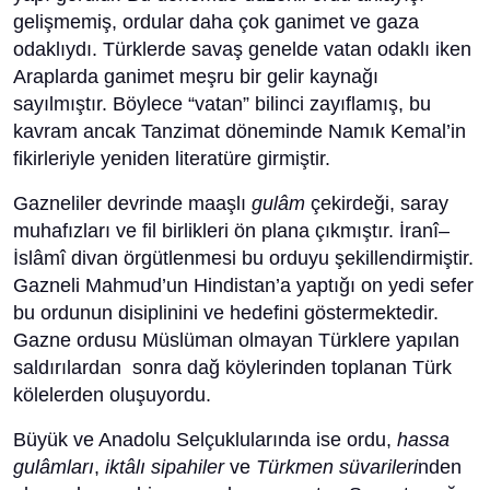
gelişmemiş, ordular daha çok ganimet ve gaza
odaklıydı. Türklerde savaş genelde vatan odaklı iken
Araplarda ganimet meşru bir gelir kaynağı
sayılmıştır. Böylece “vatan” bilinci zayıflamış, bu
kavram ancak Tanzimat döneminde Namık Kemal’in
fikirleriyle yeniden literatüre girmiştir.
Gazneliler devrinde maaşlı
gulâm
çekirdeği, saray
muhafızları ve fil birlikleri ön plana çıkmıştır. İranî–
İslâmî divan örgütlenmesi bu orduyu şekillendirmiştir.
Gazneli Mahmud’un Hindistan’a yaptığı on yedi sefer
bu ordunun disiplinini ve hedefini göstermektedir.
Gazne ordusu Müslüman olmayan Türklere yapılan
saldırılardan sonra dağ köylerinden toplanan Türk
kölelerden oluşuyordu.
Büyük ve Anadolu Selçuklularında ise ordu,
hassa
gulâmları
,
iktâlı sipahiler
ve
Türkmen süvarileri
nden