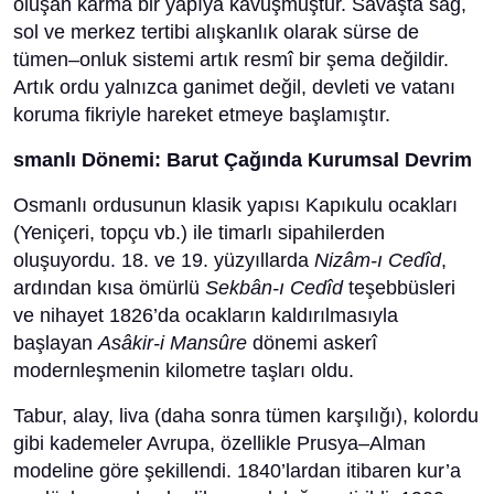
oluşan karma bir yapıya kavuşmuştur. Savaşta sağ,
sol ve merkez tertibi alışkanlık olarak sürse de
tümen–onluk sistemi artık resmî bir şema değildir.
Artık ordu yalnızca ganimet değil, devleti ve vatanı
koruma fikriyle hareket etmeye başlamıştır.
smanlı Dönemi: Barut Çağında Kurumsal Devrim
Osmanlı ordusunun klasik yapısı Kapıkulu ocakları
(Yeniçeri, topçu vb.) ile timarlı sipahilerden
oluşuyordu. 18. ve 19. yüzyıllarda
Nizâm-ı Cedîd
,
ardından kısa ömürlü
Sekbân-ı Cedîd
teşebbüsleri
ve nihayet 1826’da ocakların kaldırılmasıyla
başlayan
Asâkir-i Mansûre
dönemi askerî
modernleşmenin kilometre taşları oldu.
Tabur, alay, liva (daha sonra tümen karşılığı), kolordu
gibi kademeler Avrupa, özellikle Prusya–Alman
modeline göre şekillendi. 1840’lardan itibaren kur’a