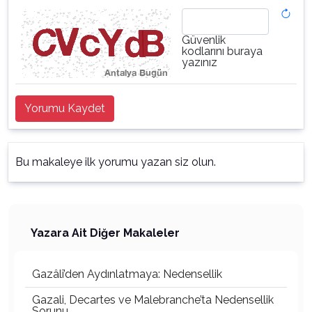
Güvenlik
kodlarını buraya
yazınız
Yorumu Kaydet
Bu makaleye ilk yorumu yazan siz olun.
Yazara Ait Diğer Makaleler
Gazâlî’den Aydınlatmaya: Nedensellik
Gazali, Decartes ve Malebranche’ta Nedensellik
Sorunu