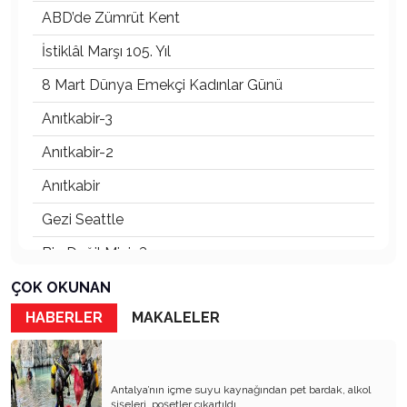
ABD’de Zümrüt Kent
İstiklâl Marşı 105. Yıl
8 Mart Dünya Emekçi Kadınlar Günü
Anıtkabir-3
Anıtkabir-2
Anıtkabir
Gezi Seattle
Biz Değil Miyiz?
Atatürk’ün Dumlupınar Söylevi
ÇOK OKUNAN
HABERLER
MAKALELER
GENCO ERKAL TİYATRONUN KOCA DEVİ,
YILMAZ DEVRİMCİSİ
ANNEMSİZLİĞİMİN GÜNÜ!
Antalya’nın içme suyu kaynağından pet bardak, alkol
BİR SERGİ İKİ SANATÇI
şişeleri, poşetler çıkartıldı