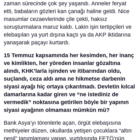
zaman sürecinde çok şey yaşandı. Anneler feryat
etti, babaların gözleri kan çanağı haline geldi. Nice
masumlar cezaevlerinde çile çekti, haksız
soruşturmalara maruz kaldı. Lakin işin tertipçileri ve
elebaşıları ya yurt dışına kaçtı ya da AKP iktidarına
yanaşarak paçayı kurtardı.
15 Temmuz kapsamında her kesimden, her inanç
ve kimlikten, her yöreden insanlar gözaltına
alındı, KHK’larla işinden ve itibarından oldu,
suçlandı, ceza aldı ama ne hikmetse darbenin
siyasi ayağı hiç ortaya çıkarılmadı. Devletin kılcal
damarlarına kadar giren ve “ne istediniz de
vermedik” noktasına getirilen böyle bir yapının
siyasi ayağının olmaması mümkün mü?
Bank Asya’yı törenlerle açan, örgüt elebaşısına
methiyeler düzen, okullarda yetişen çocuklara “altın
nesil” tanımlaması yapan, yurtdışında FETÖ’nün