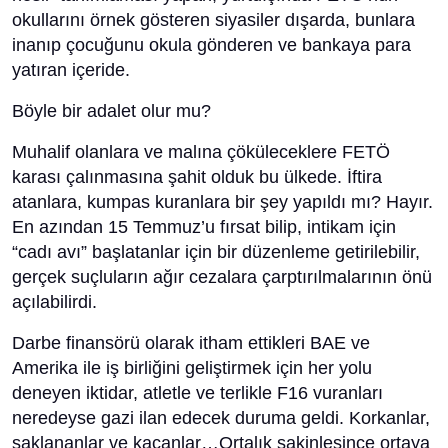
okullarını örnek gösteren siyasiler dışarda, bunlara
inanıp çocuğunu okula gönderen ve bankaya para
yatıran içeride.
Böyle bir adalet olur mu?
Muhalif olanlara ve malına çöküleceklere FETÖ
karası çalınmasına şahit olduk bu ülkede. İftira
atanlara, kumpas kuranlara bir şey yapıldı mı? Hayır.
En azından 15 Temmuz’u fırsat bilip, intikam için
“cadı avı” başlatanlar için bir düzenleme getirilebilir,
gerçek suçluların ağır cezalara çarptırılmalarının önü
açılabilirdi.
Darbe finansörü olarak itham ettikleri BAE ve
Amerika ile iş birliğini geliştirmek için her yolu
deneyen iktidar, atletle ve terlikle F16 vuranları
neredeyse gazi ilan edecek duruma geldi. Korkanlar,
saklananlar ve kaçanlar…Ortalık sakinleşince ortaya