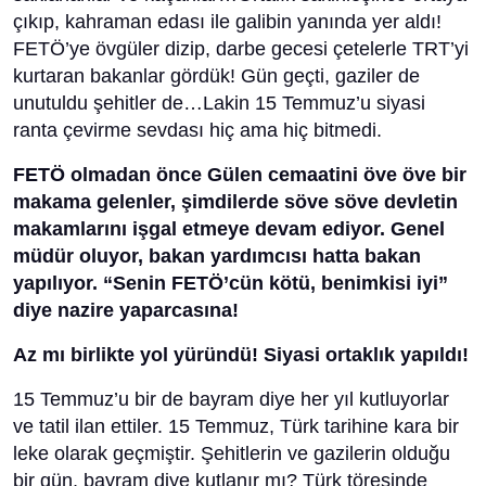
çıkıp, kahraman edası ile galibin yanında yer aldı!
FETÖ’ye övgüler dizip, darbe gecesi çetelerle TRT’yi
kurtaran bakanlar gördük! Gün geçti, gaziler de
unutuldu şehitler de…Lakin 15 Temmuz’u siyasi
ranta çevirme sevdası hiç ama hiç bitmedi.
FETÖ olmadan önce Gülen cemaatini öve öve bir
makama gelenler, şimdilerde söve söve devletin
makamlarını işgal etmeye devam ediyor. Genel
müdür oluyor, bakan yardımcısı hatta bakan
yapılıyor. “Senin FETÖ’cün kötü, benimkisi iyi”
diye nazire yaparcasına!
Az mı birlikte yol yüründü! Siyasi ortaklık yapıldı!
15 Temmuz’u bir de bayram diye her yıl kutluyorlar
ve tatil ilan ettiler. 15 Temmuz, Türk tarihine kara bir
leke olarak geçmiştir. Şehitlerin ve gazilerin olduğu
bir gün, bayram diye kutlanır mı? Türk töresinde