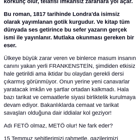
korkunç olur, telafisi imkânsız zararlara yol açar.
Bu roman, 1817 tarihinde Londra'da isimsiz
olarak yayımlanan gotik kurgudur. Ve kitap tüm
dünyada ses getirince bu sefer yazarın gerçek
ismi ile yayınlanır. Mutlaka okunması gereken bir
eser.
Ülkeye büyük zarar veren ve binlerce masum insanın
canını yakan yerli FRANKENSTEİN, şimdiden etkisiz
hale getirildi ama iktidar bu olaydan gerekli dersi
çıkarmış görünmüyor. Onun yerine yeni canavarlar
yaratacak imkân ve şartlar ortadan kalkmadı. Hala
bazı tarikat ve cemaatlerle siyasi birliktelik kurulmaya
devam ediyor. Bakanlıklarda cemaat ve tarikat
savaşları olduğuna dair iddialar kol geziyor!
Adı FETÖ olmaz, METÖ olur! Ne fark eder?
15 Temmuz şehitlerimizi rahmetle, gazilerimizi