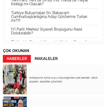
Yeni Parti; Yeni Bir Umut mu, Yoksa Bir Hayal
Kırıklığı mı Olacak?
Türkiye Buluşmaları Sn. Babacan’ı
Cumhurbaşkanlığına Aday Gösterme Turları
mı?!!!
İYİ Parti; Merkez Siyaset Boşluğunu Nasıl
Doldurabilir?
Türkiye’de Siyaset Alanında Merkez Siyaseti
Boşluğu
ÇOK OKUNAN
Türkiye’nin En Büyük Partisi Belli Oldu!
HABERLER
MAKALELER
Türkiye'nin Görünmeyen İktidarı: Bürokratik
Oligarşi
Antalya Gerçekten Lider Çıkaramıyor mu, Yoksa
Antalya’nın içme suyu kaynağından pet bardak, alkol
Çıkan Liderler Ulusal Ölçekte Görünür Olamıyor
şişeleri, poşetler çıkartıldı
mu?
Çağın Vebası: Uyuşturucu ve Sanal Kumar
Siyasetle İlgilenmiyorum! (Je ne me intéresse
pas a la politique)