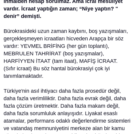
ihmalden hesap sorulmaz. Ama icrai mesuliyet
vardır. İcraat yaptığın zaman; “Niye yaptın? "
denir” demişti.
Bürokrasideki uzun zaman kaybını, boş yazışmaları,
gerçekleşmeyen icraatları hicveden Arapça bir söz
vardır: YEVMEL BRİFİNG (her gün toplantı),
MEBRULEN TAHRİRAT (boş yazışmalar),
HARFİYYEN İTAAT (tam itaat), MAFİŞ İCRAAT.
(Sıfır icraat) Bu söz hantal bürokrasiyi çok iyi
tanımlamaktadır.
Türkiye'nin asıl ihtiyacı daha fazla prosedür değil,
daha fazla verimliliktir. Daha fazla evrak değil, daha
fazla çözüm üretmektir. Daha fazla makam değil,
daha fazla sorumluluk anlayışıdır. Liyakat esaslı
atamalar, performans odaklı değerlendirme sistemleri
ve vatandaş memnuniyetini merkeze alan bir kamu