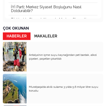
İYİ Parti; Merkez Siyaset Boşluğunu Nasıl
Doldurabilir?
Türkiye’de Siyaset Alanında Merkez Siyaseti
Boşluğu
ÇOK OKUNAN
Türkiye’nin En Büyük Partisi Belli Oldu!
HABERLER
MAKALELER
Antalya Gerçekten Lider Çıkaramıyor mu, Yoksa
Çıkan Liderler Ulusal Ölçekte Görünür Olamıyor
mu?
Antalya’nın içme suyu kaynağından pet bardak, alkol
Çağın Vebası: Uyuşturucu ve Sanal Kumar
şişeleri, poşetler çıkartıldı
Siyasetle İlgilenmiyorum! (Je ne me intéresse
pas a la politique)
Kirli Siyasetçinin Korktuğu Üç Şey: Siyasi Ahlak
Yasası, İmar Rantının Denetlenmesi ve Şeffaflık
Muratpaşa’da akıllı sulama 3 yılda 5,6 milyar litre suyu
Liyakatin Olmadığı Yerde Sadakat Ödüllendirilir :
korudu
Nepotizm
Siyaset Mahkeme Kapılarına Düşerse Ölür!