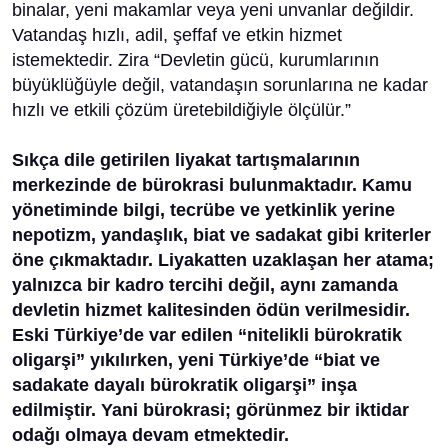
binalar, yeni makamlar veya yeni unvanlar değildir.
Vatandaş hızlı, adil, şeffaf ve etkin hizmet
istemektedir. Zira “Devletin gücü, kurumlarının
büyüklüğüyle değil, vatandaşın sorunlarına ne kadar
hızlı ve etkili çözüm üretebildiğiyle ölçülür.”
Sıkça dile getirilen liyakat tartışmalarının
merkezinde de bürokrasi bulunmaktadır. Kamu
yönetiminde bilgi, tecrübe ve yetkinlik yerine
nepotizm, yandaşlık, biat ve sadakat gibi kriterler
öne çıkmaktadır. Liyakatten uzaklaşan her atama;
yalnızca bir kadro tercihi değil, aynı zamanda
devletin hizmet kalitesinden ödün verilmesidir.
Eski Türkiye’de var edilen “nitelikli bürokratik
oligarşi” yıkılırken, yeni Türkiye’de “biat ve
sadakate dayalı bürokratik oligarşi” inşa
edilmiştir. Yani bürokrasi; görünmez bir iktidar
odağı olmaya devam etmektedir.