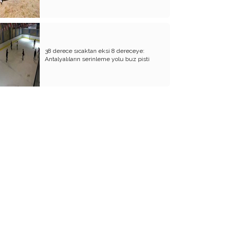
Halk Bir Rüzgâr Bekliyor!
Haim Nahum Doktrini ve Temel İlkeleri!
Epstein Dosyaları: Bir Düzenin Kirli
Hikayesi
38 derece sıcaktan eksi 8 dereceye:
Antalyalıların serinleme yolu buz pisti
Sabır Taşı Çatladı “El İnsaf!”
Yalanıyla Yaşayan, İftirasıyla Batar
İyi Parti Kurultaya Doğru…Ya Savrulma
Ya da Yeniden Diriliş!
Uyursanız Ölürsünüz!
Yöneticileri Zengin Halkı Fakir Ülke...
Venezüella
AKP'nin Sunduğu Çözüm Süreci
Raporunda Neler Var?
Kolonlar Kesilmişse Deprem Tapuya
Bakmaz!