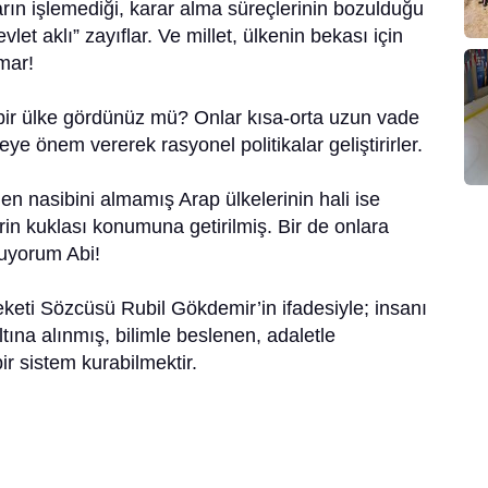
ların işlemediği, karar alma süreçlerinin bozulduğu
vlet aklı” zayıflar. Ve millet, ülkenin bekası için
mar!
 bir ülke gördünüz mü? Onlar kısa-orta uzun vade
ye önem vererek rasyonel politikalar geliştirirler.
 nasibini almamış Arap ülkelerinin hali ise
erin kuklası konumuna getirilmiş. Bir de onlara
uyorum Abi!
eti Sözcüsü Rubil Gökdemir’in ifadesiyle; insanı
ına alınmış, bilimle beslenen, adaletle
ir sistem kurabilmektir.