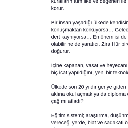
kuralların tüm ilke ve değerleri ile
korur.
Bir insan yaşadığı ülkede kendi
konuşmaktan korkuyorsa… Gelece
dert kaynıyorsa… En önemlisi de b
olabilir ne de yaratıcı. Zira Hür 
doğurur.
İçine kapanan, vasat ve heyecanın
hiç icat yapıldığını, yeni bir tekno
Ülkede son 20 yıldır geriye giden b
aklına okul açmak ya da diploma d
çağ mı atladı?
Eğitim sistemi; araştırma, düşün
vereceği yerde, biat ve sadakati ö