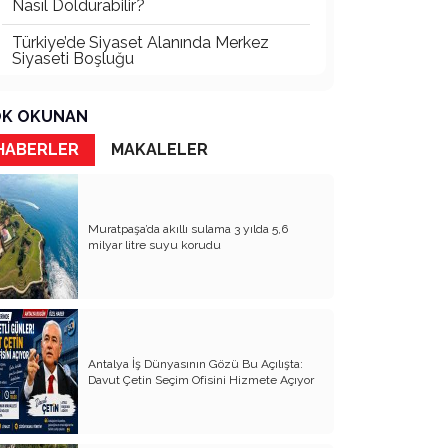
Nasıl Doldurabilir?
Türkiye’de Siyaset Alanında Merkez
Siyaseti Boşluğu
Türkiye’nin En Büyük Partisi Belli Oldu!
K OKUNAN
Türkiye'nin Görünmeyen İktidarı:
Bürokratik Oligarşi
HABERLER
MAKALELER
Antalya Gerçekten Lider Çıkaramıyor
mu, Yoksa Çıkan Liderler Ulusal
Ölçekte Görünür Olamıyor mu?
Muratpaşa’da akıllı sulama 3 yılda 5,6
milyar litre suyu korudu
Çağın Vebası: Uyuşturucu ve Sanal
Kumar
Siyasetle İlgilenmiyorum! (Je ne me
intéresse pas a la politique)
Kirli Siyasetçinin Korktuğu Üç Şey:
Antalya İş Dünyasının Gözü Bu Açılışta:
Siyasi Ahlak Yasası, İmar Rantının
Davut Çetin Seçim Ofisini Hizmete Açıyor
Denetlenmesi ve Şeffaflık
Liyakatin Olmadığı Yerde Sadakat
Ödüllendirilir : Nepotizm