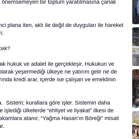
aklı önemsemeyen bir toplum yaratılmasına çanak
ci plana iten, aklı ile değil de duyguları ile hareket
m;
ecek?
k hukuk ve adalet ile gerçekleşir. Hukukun ve
larak yeşermediği ülkeye ne yatırım gelir ne de
ında kredi arar, içerde ise çalışan ve emeklinin
Sistem; kurallara göre işler. Sistemin daha
 işlediği ülkelerde “ehliyet ve liyakat” ilkesi de
akamlara atanır, “Yağma Hasan’ın Böreği” misali
r.