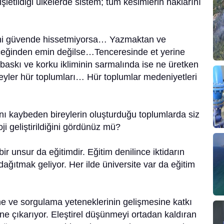
 işletildiği ülkelerde sistem; tüm kesimlerin haklarını
sini güvende hissetmiyorsa… Yazmaktan ve
ğinden emin değilse…Tenceresinde et yerine
askı ve korku ikliminin sarmalında ise ne üretken
bireyler hür toplumları… Hür toplumlar medeniyetleri
ı kaybeden bireylerin oluşturduğu toplumlarda siz
loji geliştirildiğini gördünüz mü?
ir unsur da eğitimdir. Eğitim denilince iktidarın
ağıtmak geliyor. Her ilde üniversite var da eğitim
me ve sorgulama yeteneklerinin gelişmesine katkı
ne çıkarıyor. Eleştirel düşünmeyi ortadan kaldıran