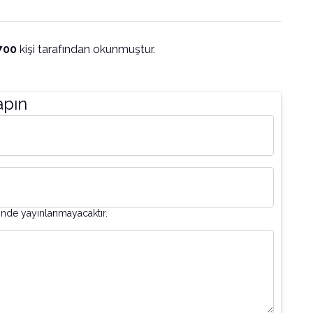
700
kişi tarafından okunmuştur.
apın
inde yayınlanmayacaktır.