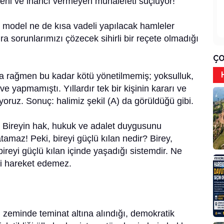
veni ve inancı vermeyen muhalefeti suçluyor!
 model ne de kısa vadeli yapılacak hamleler
ra sorunlarımızı çözecek sihirli bir reçete olmadığı
ÇO
na rağmen bu kadar kötü yönetilmemiş; yoksulluk,
e yapmamıştı. Yıllardır tek bir kişinin kararı ve
oruz. Sonuç: halimiz şekil (A) da görüldüğü gibi.
. Bireyin hak, hukuk ve adalet duygusunu
tamaz! Peki, bireyi güçlü kılan nedir? Birey,
ireyi güçlü kılan içinde yaşadığı sistemdir. Ne
fi hareket edemez.
 zeminde teminat altına alındığı, demokratik