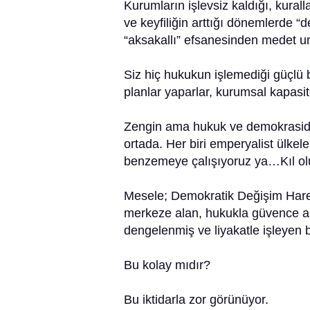
Kurumların işlevsiz kaldığı, kural
ve keyfiliğin arttığı dönemlerde “de
“aksakallı” efsanesinden medet u
Siz hiç hukukun işlemediği güçlü
planlar yaparlar, kurumsal kapasite
Zengin ama hukuk ve demokrasiden
ortada. Her biri emperyalist ülkel
benzemeye çalışıyoruz ya…Kıl ol
Mesele; Demokratik Değişim Harek
merkeze alan, hukukla güvence alt
dengelenmiş ve liyakatle işleyen b
Bu kolay mıdır?
Bu iktidarla zor görünüyor.