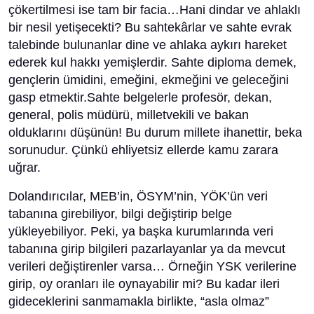
çökertilmesi ise tam bir facia…Hani dindar ve ahlaklı
bir nesil yetişecekti? Bu sahtekârlar ve sahte evrak
talebinde bulunanlar dine ve ahlaka aykırı hareket
ederek kul hakkı yemişlerdir. Sahte diploma demek,
gençlerin ümidini, emeğini, ekmeğini ve geleceğini
gasp etmektir.Sahte belgelerle profesör, dekan,
general, polis müdürü, milletvekili ve bakan
olduklarını düşünün! Bu durum millete ihanettir, beka
sorunudur. Çünkü ehliyetsiz ellerde kamu zarara
uğrar.
Dolandırıcılar, MEB’in, ÖSYM’nin, YÖK’ün veri
tabanına girebiliyor, bilgi değiştirip belge
yükleyebiliyor. Peki, ya başka kurumlarında veri
tabanına girip bilgileri pazarlayanlar ya da mevcut
verileri değiştirenler varsa… Örneğin YSK verilerine
girip, oy oranları ile oynayabilir mi? Bu kadar ileri
gideceklerini sanmamakla birlikte, “asla olmaz”