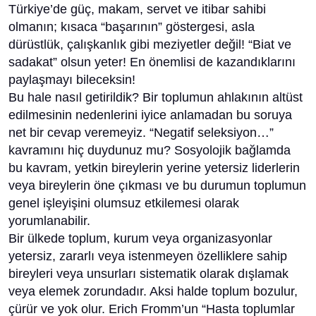
Türkiye’de güç, makam, servet ve itibar sahibi
olmanın; kısaca “başarının” göstergesi, asla
dürüstlük, çalışkanlık gibi meziyetler değil! “Biat ve
sadakat” olsun yeter! En önemlisi de kazandıklarını
paylaşmayı bileceksin!
Bu hale nasıl getirildik? Bir toplumun ahlakının altüst
edilmesinin nedenlerini iyice anlamadan bu soruya
net bir cevap veremeyiz. “Negatif seleksiyon…”
kavramını hiç duydunuz mu? Sosyolojik bağlamda
bu kavram, yetkin bireylerin yerine yetersiz liderlerin
veya bireylerin öne çıkması ve bu durumun toplumun
genel işleyişini olumsuz etkilemesi olarak
yorumlanabilir.
Bir ülkede toplum, kurum veya organizasyonlar
yetersiz, zararlı veya istenmeyen özelliklere sahip
bireyleri veya unsurları sistematik olarak dışlamak
veya elemek zorundadır. Aksi halde toplum bozulur,
çürür ve yok olur. Erich Fromm’un “Hasta toplumlar