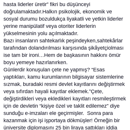
hasta liderler üretir” fikri bu düşünceyi
doğrulamaktadır.Halkın psikolojik, ekonomik ve
sosyal durumu bozuldukça liyakatli ve yetkin liderler
yerine manipülatif veya otoriter liderlerin
yükselmesinin yolu açılmaktadır.
Bazı insanların sahtekarlık peşindeyken,sahtekârlar
tarafından dolandırılması karşısında şikâyetçiolması
ise tam bir ironi…Hem de başkasının hakkını ömür
boyu yemeye hazırlanırken.
Günlerdir konuşulan çete ne yapmış? “Esas
yaptıkları, kamu kurumlarının bilgisayar sistemlerine
sızmak, buradaki resmi devlet kayıtlarını değiştirmek
veya sıfırdan hayali kayıtlar eklemek.”Çete,
değiştirdikleri veya ekledikleri kayıtları resmileştirmek
için de devletin “kişiye özel ve taklit edilemez” diye
sunduğu e-imzaları ele geçirmişler. Sonra para
kazanmak için işi işportaya dökmüşler! Örneğin bir
üniversite diplomasını 25 bin liraya sattıkları iddia