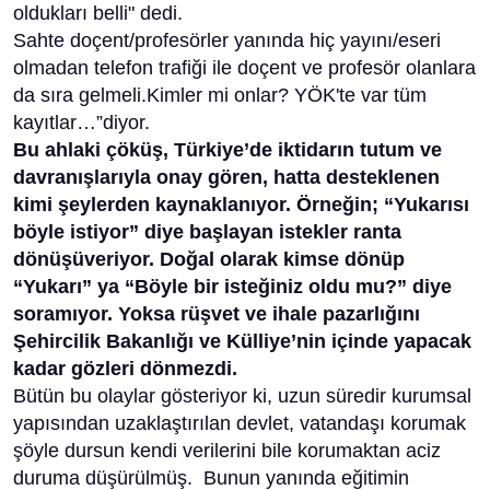
oldukları belli" dedi.
Sahte doçent/profesörler yanında hiç yayını/eseri
olmadan telefon trafiği ile doçent ve profesör olanlara
da sıra gelmeli.Kimler mi onlar? YÖK'te var tüm
kayıtlar…”diyor.
Bu ahlaki çöküş, Türkiye’de iktidarın tutum ve
davranışlarıyla onay gören, hatta desteklenen
kimi şeylerden kaynaklanıyor. Örneğin; “Yukarısı
böyle istiyor” diye başlayan istekler ranta
dönüşüveriyor. Doğal olarak kimse dönüp
“Yukarı” ya “Böyle bir isteğiniz oldu mu?” diye
soramıyor. Yoksa rüşvet ve ihale pazarlığını
Şehircilik Bakanlığı ve Külliye’nin içinde yapacak
kadar gözleri dönmezdi.
Bütün bu olaylar gösteriyor ki, uzun süredir kurumsal
yapısından uzaklaştırılan devlet, vatandaşı korumak
şöyle dursun kendi verilerini bile korumaktan aciz
duruma düşürülmüş. Bunun yanında eğitimin