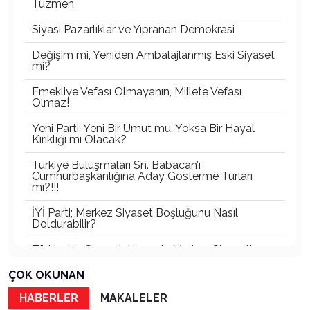
Tüzmen
Siyasi Pazarlıklar ve Yıpranan Demokrasi
Değişim mi, Yeniden Ambalajlanmış Eski Siyaset
mi?
Emekliye Vefası Olmayanın, Millete Vefası
Olmaz!
Yeni Parti; Yeni Bir Umut mu, Yoksa Bir Hayal
Kırıklığı mı Olacak?
Türkiye Buluşmaları Sn. Babacan’ı
Cumhurbaşkanlığına Aday Gösterme Turları
mı?!!!
İYİ Parti; Merkez Siyaset Boşluğunu Nasıl
Doldurabilir?
Türkiye’de Siyaset Alanında Merkez Siyaseti
Boşluğu
ÇOK OKUNAN
Türkiye’nin En Büyük Partisi Belli Oldu!
HABERLER
MAKALELER