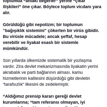
toplumda “ahlaki değerler” yerine “çıkar
ilişkileri” öne çıkar. Böylece toplum vicdanı yara
alır.
Görüldüğü gibi nepotizm; bir toplumun
"bağışıklık sistemini" çökerten bir virüs gibidir.
Bu virüsle mücadele; ancak şeffaf, hesap
verebilir ve liyakat esaslı bir sistemle
mümkündür.
Son yıllarda ülkemizde sistematik bir yozlaşma
vardır. Zira devlet mekanizmasında liyakatin yerini
akrabalık ve parti bağlarının alması, kamu
hizmetlerinin kalitesini düşürdüğü gibi devletin
"tarafsızlık" ilkesini de zedelemiştir.
“
Aldığımız prensip kararı gereği devlet
kurumlarına; “tam referansı olmayan, iyi