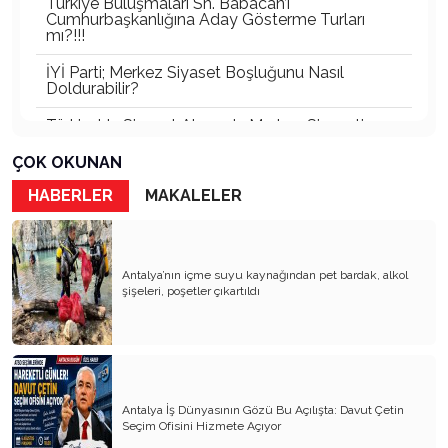
Türkiye Buluşmaları Sn. Babacan’ı
Cumhurbaşkanlığına Aday Gösterme Turları
mı?!!!
İYİ Parti; Merkez Siyaset Boşluğunu Nasıl
Doldurabilir?
Türkiye’de Siyaset Alanında Merkez Siyaseti
Boşluğu
ÇOK OKUNAN
Türkiye’nin En Büyük Partisi Belli Oldu!
HABERLER
MAKALELER
Türkiye'nin Görünmeyen İktidarı: Bürokratik
Oligarşi
Antalya Gerçekten Lider Çıkaramıyor mu, Yoksa
Antalya’nın içme suyu kaynağından pet bardak, alkol
Çıkan Liderler Ulusal Ölçekte Görünür Olamıyor
şişeleri, poşetler çıkartıldı
mu?
Çağın Vebası: Uyuşturucu ve Sanal Kumar
Siyasetle İlgilenmiyorum! (Je ne me intéresse
pas a la politique)
Antalya İş Dünyasının Gözü Bu Açılışta: Davut Çetin
Kirli Siyasetçinin Korktuğu Üç Şey: Siyasi Ahlak
Seçim Ofisini Hizmete Açıyor
Yasası, İmar Rantının Denetlenmesi ve Şeffaflık