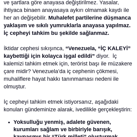
ve şartlara göre anayasa değiştirilmez. Yasalar,
ihtiyaca binaen anayasaya aykırı olmamak kaydı ile
her an değişebilir.
Muhalefet partilerine düşmanca
yaklaşım ve sıkılı yumruklarla anayasa yapılmaz.
İç cepheyi tahkim bu şekilde sağlanmaz.
İktidar cephesi sıkışınca,
“Venezuela, “İÇ KALEYİ”
kaybettiği için kolayca işgal edildi”
diyor. İç
kalemizi tahkim etmek için, terörist başı ile müzakere
çare midir? Venezuela’da iç cephenin çökmesi,
muhaliflere hayat hakkı tanınmaması nedeni ile
olmuştur.
İç cepheyi tahkim etmek istiyorsanız, aşağıdaki
konuları gündeminize alarak, ivedilikle gerçekleştirin:
Yoksulluğu yenmiş, adalete güvenen,
kurumları sağlam ve birbiriyle barışık,
kaynaşmış bir “Türk milleti” oluşturmak,