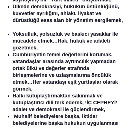
Ülkede demokrasiyi, hukukun üstünlüğünü,
kuvvetler ayrılığını, ahlakı, liyakat ve
dürüstlüğü esas alan bir yönetim sergilemek,
Yoksulluk, yolsuzluk ve baskıcı yasaklar ile
mücadele etmek…Hak, hukuk ve adaleti
gözetmek,
Cumhuriyetin temel değerlerini korumak,
vatandaşlar arasında ayrımcılık yapmadan
ortak ülkü ve değerler etrafında
birleşmelerine ve uzlaşmalarına öncülük
etmek…Her vatandaşı eşit yurttaşlar olarak
görmek,
Halkı kutuplaştırmaktan sakınmak ve
k
utuplaştırıcı dili terk
ederek, ‘
İÇ CEPHEYİ’
adalet ve demokrasi ile güçlendirmek,
Muhalif belediyelere başka, iktidar
belediyelerine başka hukukun uygulanması