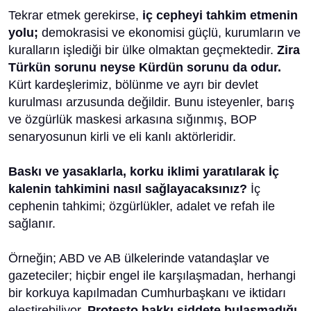
Tekrar etmek gerekirse,
iç cepheyi tahkim etmenin
yolu;
demokrasisi ve ekonomisi güçlü, kurumların ve
kuralların işlediği bir ülke olmaktan geçmektedir.
Zira
Türkün sorunu neyse Kürdün sorunu da odur.
Kürt kardeşlerimiz, bölünme ve ayrı bir devlet
kurulması arzusunda değildir. Bunu isteyenler, barış
ve özgürlük maskesi arkasına sığınmış, BOP
senaryosunun kirli ve eli kanlı aktörleridir.
Baskı ve yasaklarla, korku iklimi yaratılarak İç
kalenin tahkimini nasıl sağlayacaksınız?
İç
cephenin tahkimi; özgürlükler, adalet ve refah ile
sağlanır.
Örneğin; ABD ve AB ülkelerinde vatandaşlar ve
gazeteciler; hiçbir engel ile karşılaşmadan, herhangi
bir korkuya kapılmadan Cumhurbaşkanı ve iktidarı
eleştirebiliyor.
Protesto hakkı şiddete bulaşmadığı