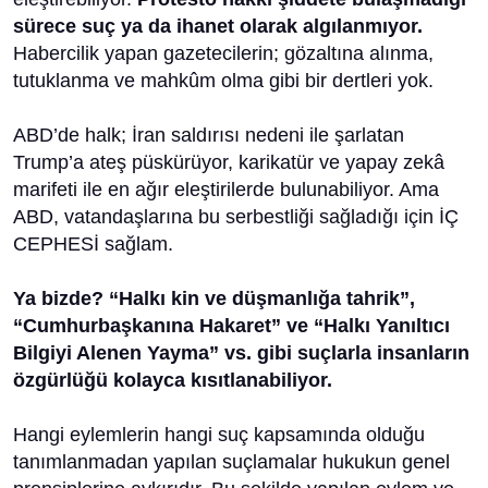
sürece suç ya da ihanet olarak algılanmıyor.
Habercilik yapan gazetecilerin; gözaltına alınma,
tutuklanma ve mahkûm olma gibi bir dertleri yok.
ABD’de halk; İran saldırısı nedeni ile şarlatan
Trump’a ateş püskürüyor, karikatür ve yapay zekâ
marifeti ile en ağır eleştirilerde bulunabiliyor. Ama
ABD, vatandaşlarına bu serbestliği sağladığı için İÇ
CEPHESİ sağlam.
Ya bizde?
“
Halkı kin ve düşmanlığa tahrik
”
,
“C
umhurbaşkanına
H
akaret
”
ve
“
Halkı Yanıltıcı
Bilgiyi Alenen Yayma
”
vs. gibi suçlarla insanların
özgürlüğü kolayca kısıtlanabiliyor.
Hangi eylemlerin hangi suç kapsamında olduğu
tanımlanmadan yapılan suçlamalar hukukun genel