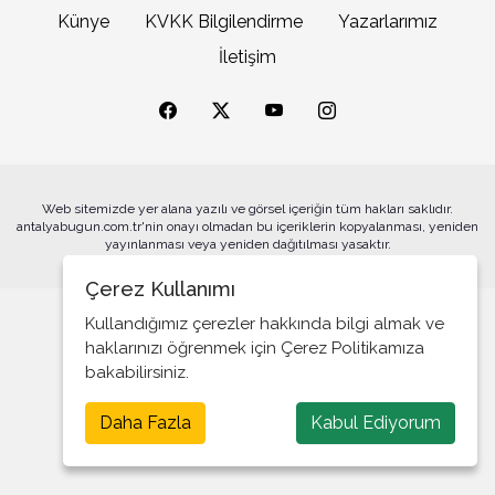
Künye
KVKK Bilgilendirme
Yazarlarımız
Koltuğun Gücü Ya da Tabanın İradesi!
İletişim
Meslek Odalarında Sessiz Kriz ve Yükselen
Büyükşehrin sahipsiz sokak kedilerine özel mobil
Değişim Talebi
kısırlaştırma hizmeti
Ya Bıçak Dışarda Taşınırsa?
İç Cepheyi Tahkim Etmenin Yolu Adalet Refah
ve Özgürlüklerden Geçer! (II)
Web sitemizde yer alana yazılı ve görsel içeriğin tüm hakları saklıdır.
antalyabugun.com.tr'nin onayı olmadan bu içeriklerin kopyalanması, yeniden
İç Cephe Tahkimi Bir Zorunluluktur! (I)
Alanya’da tatilciler deniz ve güneşin tadını çıkardı
yayınlanması veya yeniden dağıtılması yasaktır.
Hak Nerdeyse Siz Orda Olun! (Bir Dava Adamı:
Çerez Kullanımı
Muhsin Yazıcıoğlu! (II. Kısım)
Kullandığımız çerezler hakkında bilgi almak ve
Bir Dava Adamı: Muhsin Yazıcıoğlu! (I)
haklarınızı öğrenmek için Çerez Politikamıza
bakabilirsiniz.
Gerçeğe Talip Olanlar, Bedel Ödemeyi Göze
Manavgat’ta sokak hayvanlarına 75 dönümlük yaşam
Almalıdır!
alanı
Daha Fazla
Kabul Ediyorum
Bir Alimin Ölümü, Bir Alemin Ölümü Gibidir
Paratoner ve Dua