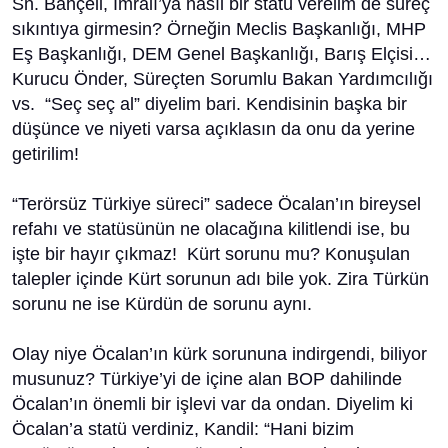
Sn. Bahçeli, İmralı’ya nasıl bir statü verelim de süreç
sıkıntıya girmesin? Örneğin Meclis Başkanlığı, MHP
Eş Başkanlığı, DEM Genel Başkanlığı, Barış Elçisi…
Kurucu Önder, Süreçten Sorumlu Bakan Yardımcılığı
vs. “Seç seç al” diyelim bari. Kendisinin başka bir
düşünce ve niyeti varsa açıklasın da onu da yerine
getirilim!
“Terörsüz Türkiye süreci” sadece Öcalan’ın bireysel
refahı ve statüsünün ne olacağına kilitlendi ise, bu
işte bir hayır çıkmaz! Kürt sorunu mu? Konuşulan
talepler içinde Kürt sorunun adı bile yok. Zira Türkün
sorunu ne ise Kürdün de sorunu aynı.
Olay niye Öcalan’ın kürk sorununa indirgendi, biliyor
musunuz? Türkiye’yi de içine alan BOP dahilinde
Öcalan’ın önemli bir işlevi var da ondan. Diyelim ki
Öcalan’a statü verdiniz, Kandil: “Hani bizim