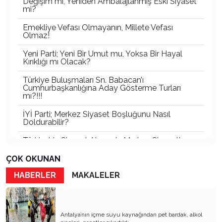
Değişim mi, Yeniden Ambalajlanmış Eski Siyaset
mi?
Emekliye Vefası Olmayanın, Millete Vefası
Olmaz!
Yeni Parti; Yeni Bir Umut mu, Yoksa Bir Hayal
Kırıklığı mı Olacak?
Türkiye Buluşmaları Sn. Babacan’ı
Cumhurbaşkanlığına Aday Gösterme Turları
mı?!!!
İYİ Parti; Merkez Siyaset Boşluğunu Nasıl
Doldurabilir?
Türkiye’de Siyaset Alanında Merkez Siyaseti
Boşluğu
ÇOK OKUNAN
Türkiye’nin En Büyük Partisi Belli Oldu!
HABERLER
MAKALELER
Türkiye'nin Görünmeyen İktidarı: Bürokratik
Oligarşi
Antalya Gerçekten Lider Çıkaramıyor mu, Yoksa
Antalya’nın içme suyu kaynağından pet bardak, alkol
Çıkan Liderler Ulusal Ölçekte Görünür Olamıyor