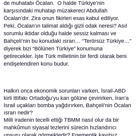
de muhatabı Öcalan. O halde Türkiye’nin
karşısındaki muhatap müzakereci Abdullah
Öcalan’dır. Zira onun fikirleri esas kabul ediliyor.
Peki, Öcalan’ın talimat aldığı gizli odak neresi? Asıl
sorumlu iktidar olduğu halde sessiz kalması ve
Bahçeli’nin bu konudaki ısrarı… “Terörsüz Türkiye…”
diyerek bizi “Bölünen Türkiye” konumuna
getirecekler. İşte Türk milletinin bir ferdi olarak beni
endişelendiren konu budur.
Halkın onca ekonomik sorunları varken, İsrail-ABD
kirli ittifakı Ortadoğu’yu kan gölüne çevirirken, İran’a
İsrail uçakları bomba yağdırırken, Bahçeli’nin Öcalan
ısrarı nedir?
Milli iradenin tecelli ettiği TBMM nasıl olur da bir
mahkûmun siyasal tezlerini sürecin hızlandırıcı
unsuru olarak görmektedir? Egemenlik kayıtsız