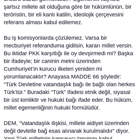
şartsız millete ait olduğuna göre bir hükümlünün, bir
teröristin, bir eli kanlı katilin, ideolojik çerçevesini
referans alması kabul edilemez.
Bu iş komisyonlarda çözülemez. Varsa bir
mecburiyet referanduma gidilsin, kararı millet versin.
Bu iktidar PKK karşıtlığı ile oy devşirmedi mi? Başka
bir ifadeyle; bir caninin metni üzerinden
Cumhuriyet’in kurucu ilkeleri yeniden mi
yorumlanacaktır? Anayasa MADDE 66 şöyledir:
“Türk Devletine vatandaşlık bağı ile bağlı olan herkes
Türk’tür.” Buradaki “Türk” ifadesi etnik değil, siyasal
bir üst kimliktir ve hukuki bağı ifade eder. Bu hüküm,
millet egemenliğinin hukuki formülüdür.
DEM, “Vatandaşlık ilişkisi, millete aidiyet üzerinden
değil devletle bağ esas alınarak kurulmalıdır” diyor.
Yani Türk milletinin kapsayıcı tanımını kabul