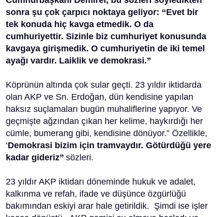
Cumhurbaşkanı Demirel, bu sözleri söyledikten
sonra şu çok çarpıcı noktaya geliyor:
‘‘Evet bir
tek konuda hiç kavga etmedik. O da
cumhuriyettir. Sizinle biz cumhuriyet konusunda
kavgaya girişmedik. O cumhuriyetin de iki temel
ayağı vardır. Laiklik ve demokrasi.”
Köprünün altında çok sular geçti. 23 yıldır iktidarda
olan AKP ve Sn. Erdoğan, dün kendisine yapılan
haksız suçlamaları bugün muhaliflerine yapıyor. Ve
geçmişte ağzından çıkan her kelime, haykırdığı her
cümle, bumerang gibi, kendisine dönüyor.” Özellikle,
‘
Demokrasi bizim için tramvaydır. Götürdüğü yere
kadar gideriz’’
sözleri.
23 yıldır AKP iktidarı döneminde hukuk ve adalet,
kalkınma ve refah, ifade ve düşünce özgürlüğü
bakımından eskiyi arar hale getirildik. Şimdi ise işler