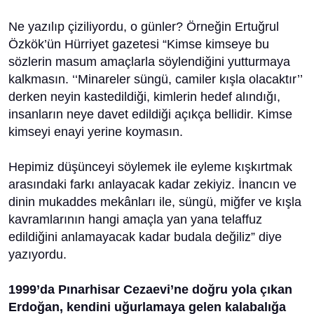
Ne yazılıp çiziliyordu, o günler? Örneğin Ertuğrul
Özkök’ün Hürriyet gazetesi “Kimse kimseye bu
sözlerin masum amaçlarla söylendiğini yutturmaya
kalkmasın. ‘‘Minareler süngü, camiler kışla olacaktır’’
derken neyin kastedildiği, kimlerin hedef alındığı,
insanların neye davet edildiği açıkça bellidir. Kimse
kimseyi enayi yerine koymasın.
Hepimiz düşünceyi söylemek ile eyleme kışkırtmak
arasındaki farkı anlayacak kadar zekiyiz. İnancın ve
dinin mukaddes mekânları ile, süngü, miğfer ve kışla
kavramlarının hangi amaçla yan yana telaffuz
edildiğini anlamayacak kadar budala değiliz” diye
yazıyordu.
1999’da Pınarhisar Cezaevi’ne doğru yola çıkan
Erdoğan, kendini uğurlamaya gelen kalabalığa