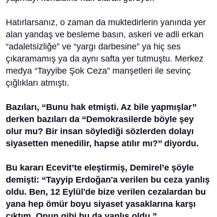
Hatırlarsanız, o zaman da muktedirlerin yanında yer
alan yandaş ve besleme basın, askeri ve adli erkan
“adaletsizliğe” ve “yargı darbesine” ya hiç ses
çıkaramamış ya da aynı safta yer tutmuştu. Merkez
medya “Tayyibe Şok Ceza” manşetleri ile sevinç
çığlıkları atmıştı.
Bazıları, ‘‘Bunu hak etmişti. Az bile yapmışlar’’
derken bazıları da ‘‘Demokrasilerde böyle şey
olur mu? Bir insan söylediği sözlerden dolayı
siyasetten menedilir, hapse atılır mı?’’ diyordu.
Bu kararı Ecevit’te eleştirmiş, Demirel’e şöyle
demişti:
‘‘Tayyip Erdoğan'a verilen bu ceza yanlış
oldu. Ben, 12 Eylül'de bize verilen cezalardan bu
yana hep ömür boyu siyaset yasaklarına karşı
çıktım. Onun gibi bu da yanlış oldu.’’