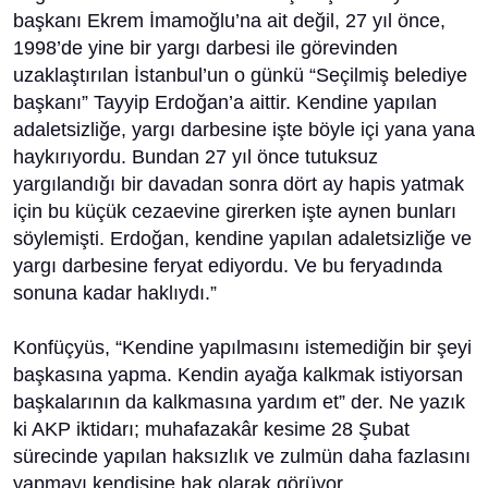
başkanı Ekrem İmamoğlu’na ait değil, 27 yıl önce,
1998’de yine bir yargı darbesi ile görevinden
uzaklaştırılan İstanbul’un o günkü “Seçilmiş belediye
başkanı” Tayyip Erdoğan’a aittir. Kendine yapılan
adaletsizliğe, yargı darbesine işte böyle içi yana yana
haykırıyordu. Bundan 27 yıl önce tutuksuz
yargılandığı bir davadan sonra dört ay hapis yatmak
için bu küçük cezaevine girerken işte aynen bunları
söylemişti. Erdoğan, kendine yapılan adaletsizliğe ve
yargı darbesine feryat ediyordu. Ve bu feryadında
sonuna kadar haklıydı.”
Konfüçyüs, “Kendine yapılmasını istemediğin bir şeyi
başkasına yapma. Kendin ayağa kalkmak istiyorsan
başkalarının da kalkmasına yardım et” der. Ne yazık
ki AKP iktidarı; muhafazakâr kesime 28 Şubat
sürecinde yapılan haksızlık ve zulmün daha fazlasını
yapmayı kendisine hak olarak görüyor.