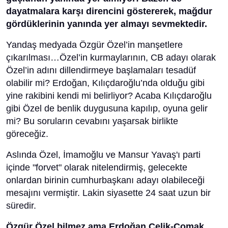
dayatmalara karşı direncini göstererek, mağdur
gördüklerinin yanında yer almayı sevmektedir.
Yandaş medyada Özgür Özel’in manşetlere
çıkarılması…Özel’in kurmaylarının, CB adayı olarak
Özel’in adını dillendirmeye başlamaları tesadüf
olabilir mi? Erdoğan, Kılıçdaroğlu’nda olduğu gibi
yine rakibini kendi mi belirliyor? Acaba Kılıçdaroğlu
gibi Özel de benlik duygusuna kapılıp, oyuna gelir
mi? Bu soruların cevabını yaşarsak birlikte
göreceğiz.
Aslında Özel, İmamoğlu ve Mansur Yavaş'ı parti
içinde "forvet" olarak nitelendirmiş, gelecekte
onlardan birinin cumhurbaşkanı adayı olabileceği
mesajını vermiştir. Lakin siyasette 24 saat uzun bir
süredir.
Özgür Özel bilmez ama Erdoğan Çelik-Çomak