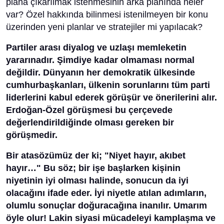
plana çıkarılmak istenmesinin arka planında neler
var? Özel hakkında bilinmesi istenilmeyen bir konu
üzerinden yeni planlar ve stratejiler mi yapılacak?
Partiler arası diyalog ve uzlaşı memleketin
yararınadır. Şimdiye kadar olmaması normal
değildir. Dünyanın her demokratik ülkesinde
cumhurbaşkanları, ülkenin sorunlarını tüm parti
liderlerini kabul ederek görüşür ve önerilerini alır.
Erdoğan-Özel görüşmesi bu çerçevede
değerlendirildiğinde olması gereken bir
görüşmedir.
Bir atasözümüz der ki; "Niyet hayır, akıbet
hayır…" Bu söz; bir işe başlarken kişinin
niyetinin iyi olması halinde, sonucun da iyi
olacağını ifade eder. İyi niyetle atılan adımların,
olumlu sonuçlar doğuracağına inanılır. Umarım
öyle olur! Lakin siyasi mücadeleyi kamplaşma ve