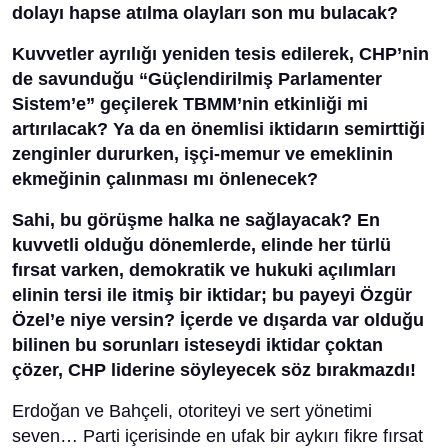
dolayı hapse atılma olayları son mu bulacak?
Kuvvetler ayrılığı yeniden tesis edilerek, CHP’nin
de savunduğu “Güçlendirilmiş Parlamenter
Sistem’e” geçilerek TBMM’nin etkinliği mi
artırılacak? Ya da en önemlisi iktidarın semirttiği
zenginler dururken, işçi-memur ve emeklinin
ekmeğinin çalınması mı önlenecek?
Sahi, bu görüşme halka ne sağlayacak? En
kuvvetli olduğu dönemlerde, elinde her türlü
fırsat varken, demokratik ve hukuki açılımları
elinin tersi ile itmiş bir iktidar; bu payeyi Özgür
Özel’e niye versin? İçerde ve dışarda var olduğu
bilinen bu sorunları isteseydi iktidar çoktan
çözer, CHP liderine söyleyecek söz bırakmazdı!
Erdoğan ve Bahçeli, otoriteyi ve sert yönetimi
seven… Parti içerisinde en ufak bir aykırı fikre fırsat