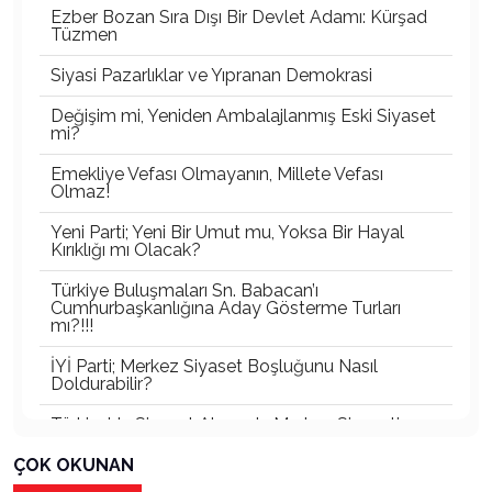
Ezber Bozan Sıra Dışı Bir Devlet Adamı: Kürşad
Tüzmen
Siyasi Pazarlıklar ve Yıpranan Demokrasi
Değişim mi, Yeniden Ambalajlanmış Eski Siyaset
mi?
Emekliye Vefası Olmayanın, Millete Vefası
Olmaz!
Yeni Parti; Yeni Bir Umut mu, Yoksa Bir Hayal
Kırıklığı mı Olacak?
Türkiye Buluşmaları Sn. Babacan’ı
Cumhurbaşkanlığına Aday Gösterme Turları
mı?!!!
İYİ Parti; Merkez Siyaset Boşluğunu Nasıl
Doldurabilir?
Türkiye’de Siyaset Alanında Merkez Siyaseti
Boşluğu
ÇOK OKUNAN
Türkiye’nin En Büyük Partisi Belli Oldu!