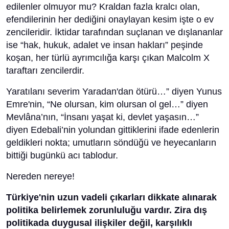
edilenler olmuyor mu? Kraldan fazla kralcı olan,
efendilerinin her dediğini onaylayan kesim işte o ev
zencileridir. İktidar tarafından suçlanan ve dışlananlar
ise “hak, hukuk, adalet ve insan hakları” peşinde
koşan, her türlü ayrımcılığa karşı çıkan Malcolm X
taraftarı zencilerdir.
Yaratılanı severim Yaradan'dan ötürü…” diyen Yunus
Emre'nin, “Ne olursan, kim olursan ol gel…” diyen
Mevlâna’nın, “İnsanı yaşat ki, devlet yaşasın…”
diyen Edebali’nin yolundan gittiklerini ifade edenlerin
geldikleri nokta; umutların söndüğü ve heyecanların
bittiği bugünkü acı tablodur.
Nereden nereye!
Türkiye'nin uzun vadeli çıkarları dikkate alınarak
politika belirlemek zorunluluğu vardır. Zira dış
politikada duygusal ilişkiler değil, karşılıklı