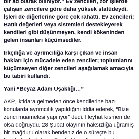
bir ad olarak biliniyor." Ev zencileri, zor işlerde
çalışan zencilere göre daha yüksek statüdeydi.
İşleri de diğerlerine göre çok rahattı. Ev zencileri;
Batılı değerleri veya sistemleri destekleyerek
kendileri gibi düşünmeyen, kendi kökeninden
gelen insanları küçümsediler.
Irkçılığa ve ayrımcılığa karşı çıkan ve insan
hakları için mücadele eden zenciler; toplumlarını
küçümseyen diğer zencileri aşağılamak amacıyla
bu tabiri kullandı.
Yani “Beyaz Adam Uşaklığı…”
AKP, iktidara gelmeden önce kendilerine bazı
konularda ayrımcılık yapıldığını iddia ederek, “Bize
zenci muamelesi yapılıyor” dedi. Heyhat kısmen de
olsa doğruydu. 28 Şubat olayının haksızlığa uğramış
bir mağduru olarak bendeniz de o süreçte bu