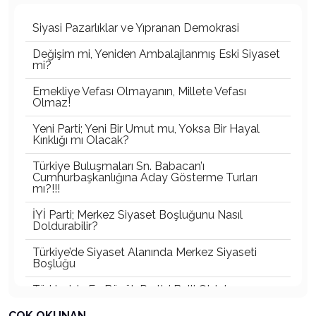
Siyasi Pazarlıklar ve Yıpranan Demokrasi
Değişim mi, Yeniden Ambalajlanmış Eski Siyaset
mi?
Emekliye Vefası Olmayanın, Millete Vefası
Olmaz!
Yeni Parti; Yeni Bir Umut mu, Yoksa Bir Hayal
Kırıklığı mı Olacak?
Türkiye Buluşmaları Sn. Babacan’ı
Cumhurbaşkanlığına Aday Gösterme Turları
mı?!!!
İYİ Parti; Merkez Siyaset Boşluğunu Nasıl
Doldurabilir?
Türkiye’de Siyaset Alanında Merkez Siyaseti
Boşluğu
Türkiye’nin En Büyük Partisi Belli Oldu!
ÇOK OKUNAN
Türkiye'nin Görünmeyen İktidarı: Bürokratik