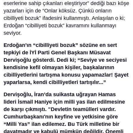
eserlerine sahip çıkanları eleştiriyor” dediği bazı köşe
yazarları için de “Onlar köksüz. Çünkü onların
cibilliyeti bozuk” ifadesini kullanmıştı. Anlaşılan o ki;
Erdoğan “cibilliyeti bozuk” kavramını kullanmayı
seviyor.
Erdoğan’ın “cibilliyeti bozuk” sözüne en sert
tepkiyi de İYİ Parti Genel Başkanı Müsavat
Dervişoğlu gösterdi. Dedi ki; “Seviye ve seciyesi
kendisine kefil olmayan kişiler, başkalarının
cibilliyetlerini tartışma konusu yapamazlar! Şayet
yaparlarsa, kendi cibilliyetleri tartışılır...”
Dervişoğlu, İran’da suikasta uğrayan Hamas
lideri İsmail Haniye için milli yas ilan edilmesine
de karşı çıkmıştı. "Devletin teamülleri vardır.
Cumhurbaşkanı'nın keyfine ve yetkisine göre
“Milli Yas” ilan edilemez. Bu Türk milletine bir
dayatmadır ve kabulü mümkün değildir. Önemli