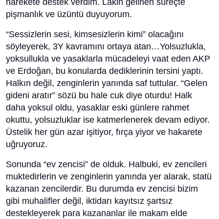
harekete destek verdim. Lakin gelinen süreçte
pişmanlık ve üzüntü duyuyorum.
“Sessizlerin sesi, kimsesizlerin kimi” olacağını
söyleyerek, 3Y kavramını ortaya atan…Yolsuzlukla,
yoksullukla ve yasaklarla mücadeleyi vaat eden AKP
ve Erdoğan, bu konularda dediklerinin tersini yaptı.
Halkın değil, zenginlerin yanında saf tuttular. “Gelen
gideni aratır” sözü bu hale cuk diye oturdu! Halk
daha yoksul oldu, yasaklar eski günlere rahmet
okuttu, yolsuzluklar ise katmerlenerek devam ediyor.
Üstelik her gün azar işitiyor, fırça yiyor ve hakarete
uğruyoruz.
Sonunda “ev zencisi” de olduk. Halbuki, ev zencileri
muktedirlerin ve zenginlerin yanında yer alarak, statü
kazanan zencilerdir. Bu durumda ev zencisi bizim
gibi muhalifler değil, iktidarı kayıtsız şartsız
destekleyerek para kazananlar ile makam elde