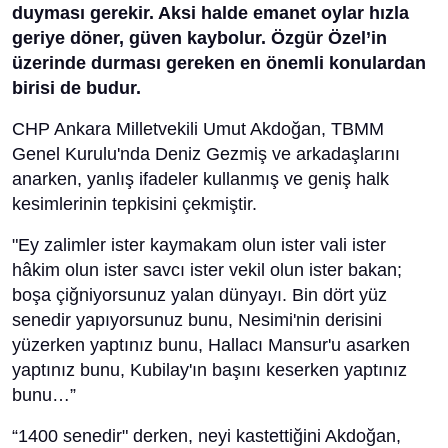
duyması gerekir. Aksi halde emanet oylar hızla
geriye döner, güven kaybolur. Özgür Özel’in
üzerinde durması gereken en önemli konulardan
birisi de budur.
CHP Ankara Milletvekili Umut Akdoğan, TBMM
Genel Kurulu'nda Deniz Gezmiş ve arkadaşlarını
anarken, yanlış ifadeler kullanmış ve geniş halk
kesimlerinin tepkisini çekmiştir.
"Ey zalimler ister kaymakam olun ister vali ister
hâkim olun ister savcı ister vekil olun ister bakan;
boşa çiğniyorsunuz yalan dünyayı. Bin dört yüz
senedir yapıyorsunuz bunu, Nesimi'nin derisini
yüzerken yaptınız bunu, Hallacı Mansur'u asarken
yaptınız bunu, Kubilay'ın başını keserken yaptınız
bunu…”
“1400 senedir" derken, neyi kastettiğini Akdoğan,