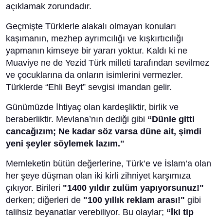
açıklamak zorundadır.
Geçmişte Türklerle alakalı olmayan konuları
kaşımanın, mezhep ayrımcılığı ve kışkırtıcılığı
yapmanın kimseye bir yararı yoktur. Kaldı ki ne
Muaviye ne de Yezid Türk milleti tarafından sevilmez
ve çocuklarına da onların isimlerini vermezler.
Türklerde “Ehli Beyt” sevgisi imandan gelir.
Günümüzde İhtiyaç olan kardeşliktir, birlik ve
beraberliktir. Mevlana’nın dediği gibi
“Dünle gitti
cancağızım; Ne kadar söz varsa düne ait, şimdi
yeni şeyler söylemek lazım."
Memleketin bütün değerlerine, Türk’e ve İslam’a olan
her şeye düşman olan iki kirli zihniyet karşımıza
çıkıyor. Birileri
"1400 yıldır zulüm yapıyorsunuz!"
derken; diğerleri de
"100 yıllık reklam arası!"
gibi
talihsiz beyanatlar verebiliyor. Bu olaylar;
“İki tip