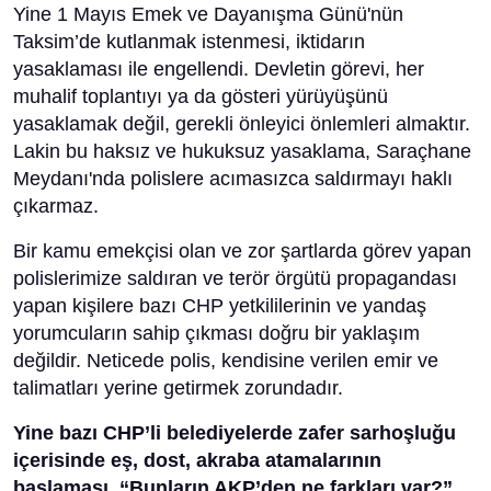
Yine 1 Mayıs Emek ve Dayanışma Günü'nün
Taksim’de kutlanmak istenmesi, iktidarın
yasaklaması ile engellendi. Devletin görevi, her
muhalif toplantıyı ya da gösteri yürüyüşünü
yasaklamak değil, gerekli önleyici önlemleri almaktır.
Lakin bu haksız ve hukuksuz yasaklama, Saraçhane
Meydanı'nda polislere acımasızca saldırmayı haklı
çıkarmaz.
Bir kamu emekçisi olan ve zor şartlarda görev yapan
polislerimize saldıran ve terör örgütü propagandası
yapan kişilere bazı CHP yetkililerinin ve yandaş
yorumcuların sahip çıkması doğru bir yaklaşım
değildir. Neticede polis, kendisine verilen emir ve
talimatları yerine getirmek zorundadır.
Yine bazı CHP’li belediyelerde zafer sarhoşluğu
içerisinde eş, dost, akraba atamalarının
başlaması, “Bunların AKP’den ne farkları var?”