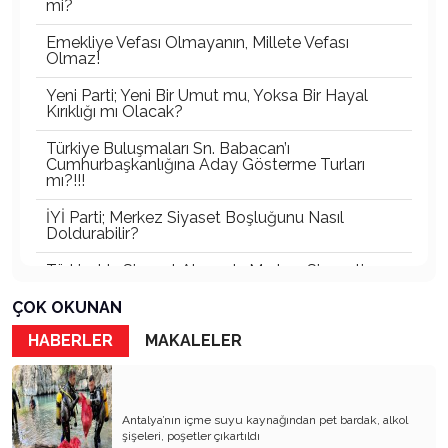
mi?
Emekliye Vefası Olmayanın, Millete Vefası
Olmaz!
Yeni Parti; Yeni Bir Umut mu, Yoksa Bir Hayal
Kırıklığı mı Olacak?
Türkiye Buluşmaları Sn. Babacan’ı
Cumhurbaşkanlığına Aday Gösterme Turları
mı?!!!
İYİ Parti; Merkez Siyaset Boşluğunu Nasıl
Doldurabilir?
Türkiye’de Siyaset Alanında Merkez Siyaseti
Boşluğu
ÇOK OKUNAN
Türkiye’nin En Büyük Partisi Belli Oldu!
HABERLER
MAKALELER
Türkiye'nin Görünmeyen İktidarı: Bürokratik
Oligarşi
Antalya Gerçekten Lider Çıkaramıyor mu, Yoksa
Antalya’nın içme suyu kaynağından pet bardak, alkol
Çıkan Liderler Ulusal Ölçekte Görünür Olamıyor
şişeleri, poşetler çıkartıldı
mu?