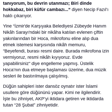
tanıyorum, bu devrin utanmazı; Biri dinde
hokkabaz, biri küfür cambazı...”
diyen Necip Fazıl’ı
haklı çıkarıyor.
Yine “İzmir'de Karşıyaka Belediyesi Zübeyde Hanım
Nikâh Sarayı'ndaki bir nikâha katılan evlenen çiftin
yakınlarından bir Hoca, mikrofonu eline alıp dua
etmek istemesi karşısında nikâh memuru,
"Beyefendi, burası resmi daire. Burada mikrofona izin
vermiyoruz, resmi nikâh kıyıyoruz. Evde
yapabilirsiniz" diye engelleme yapmış. Üstelik
Hoca’nın dua etmeye başlaması üzerine, dua müzik
sesleri ile bastırılmaya çalışılmış.
Düğün sahipleri ister dansöz oynatır ister İslami
usullere göre düğününü yapar. Kimi ne ilgilendirir.
İşte bu zihniyet, AKP’yi iktidara getiren ve iktidarda
tutan “28 Şubat” zihniyetidir.