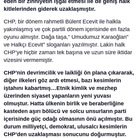
eden bir zihniyetin işgal etmesi ile de geniş halk
kitlelerinden giderek uzaklaşmıştır.
CHP, bir dönem rahmetli Bülent Ecevit ile halkla
yakınlaşmış ve çok partili dönem içerisinde en fazla
oyunu almıştır. Dağa taşa,” Umudumuz Karaoğlan”
ve Halkçı Ecevit” sloganları yazılmıştır. Lakin halk
CHP’ye hiçbir zaman tek başına ve uzun süre iktidar
vizesini vermemiştir.
CHP’nin devrimcilik ve laikliği ön plana çıkararak,
diğer ilkeleri göz ardı etmesi, bazı kesimlerin
iştahını kabartmış…Etnik kimlik ve mezhep
üzerinden siyaset yapanların yeni yuvası
olmuştur. Hatta ülkenin birlik ve beraberliğine
kasteden aşırı bölücü ve solcu unsurların parti
içerisinde güç odağı olmasının önü açılmıştır. Bu
durum milliyetçi, demokrat, ulusalcı kesimlerin
CHP’den uzaklaşması sonucunu doğurmuştur.