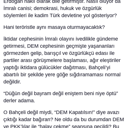
Erdoğan haklı olarak dile getirmiştir. Nasıl oluyor da
İmralı canisi; demokrasi, hukuk ve özgürlük
söylemleri ile kadim Türk devletine yol gösteriyor?
Hani teröristle aynı masaya oturmayacaktık?
İktidar cephesinin İmralı olayını ivedilikle gündeme
getirmesi, DEM cephesinin geçmişte yaşananları
görmezden gelip, barışçıl ve özgürlükçü edası ile
partiler arası görüşmelere başlaması, ağır eleştiriler
yaptığı iktidara gülücükler dağıtması, Bahçeli’yi
abartılı bir şekilde yere göğe sığdıramaması normal
değildir.
“Düğün değil bayram değil eniştem beni niye öptü”
derler adama.
O Bahçeli değil miydi, “DEM Kapatılsın!” diye avazı
çıktığı kadar bağıran? Ne oldu da bu durumdan DEM
ve PKK’lılar ile “halay çekme” seansına geçildi? Bu