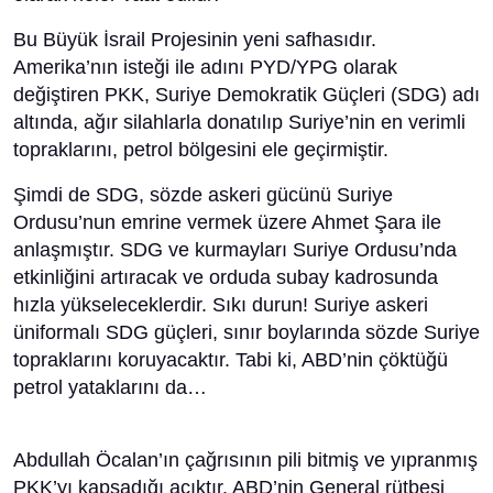
Bu Büyük İsrail Projesinin yeni safhasıdır.
Amerika’nın isteği ile adını PYD/YPG olarak
değiştiren PKK, Suriye Demokratik Güçleri (SDG) adı
altında, ağır silahlarla donatılıp Suriye’nin en verimli
topraklarını, petrol bölgesini ele geçirmiştir.
Şimdi de SDG, sözde askeri gücünü Suriye
Ordusu’nun emrine vermek üzere Ahmet Şara ile
anlaşmıştır. SDG ve kurmayları Suriye Ordusu’nda
etkinliğini artıracak ve orduda subay kadrosunda
hızla yükseleceklerdir. Sıkı durun! Suriye askeri
üniformalı SDG güçleri, sınır boylarında sözde Suriye
topraklarını koruyacaktır. Tabi ki, ABD’nin çöktüğü
petrol yataklarını da…
Abdullah Öcalan’ın çağrısının pili bitmiş ve yıpranmış
PKK’yı kapsadığı açıktır. ABD’nin General rütbesi