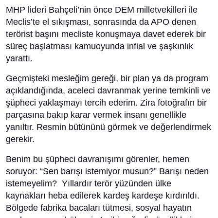
MHP lideri Bahçeli’nin önce DEM milletvekilleri ile
Meclis’te el sıkışması, sonrasında da APO denen
terörist başını mecliste konuşmaya davet ederek bir
süreç başlatması kamuoyunda infial ve şaşkınlık
yarattı.
Geçmişteki mesleğim gereği, bir plan ya da program
açıklandığında, aceleci davranmak yerine temkinli ve
şüpheci yaklaşmayı tercih ederim. Zira fotoğrafın bir
parçasına bakıp karar vermek insanı genellikle
yanıltır. Resmin bütününü görmek ve değerlendirmek
gerekir.
Benim bu şüpheci davranışımı görenler, hemen
soruyor: “Sen barışı istemiyor musun?” Barışı neden
istemeyelim? Yıllardır terör yüzünden ülke
kaynakları heba edilerek kardeş kardeşe kırdırıldı.
Bölgede fabrika bacaları tütmesi, sosyal hayatın