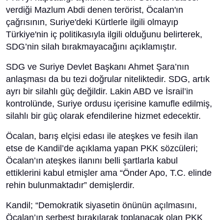
verdiği Mazlum Abdi denen terörist, Öcalan'ın
çağrısının, Suriye'deki Kürtlerle ilgili olmayıp
Türkiye'nin iç politikasıyla ilgili olduğunu belirterek,
SDG’nin silah bırakmayacağını açıklamıştır.
SDG ve Suriye Devlet Başkanı Ahmet Şara’nın
anlaşması da bu tezi doğrular niteliktedir. SDG, artık
ayrı bir silahlı güç değildir. Lakin ABD ve İsrail’in
kontrolünde, Suriye ordusu içerisine kamufle edilmiş,
silahlı bir güç olarak efendilerine hizmet edecektir.
Öcalan, barış elçisi edası ile ateşkes ve fesih ilan
etse de Kandil’de açıklama yapan PKK sözcüleri;
Öcalan’ın ateşkes ilanını belli şartlarla kabul
ettiklerini kabul etmişler ama “Önder Apo, T.C. elinde
rehin bulunmaktadır” demişlerdir.
Kandil; “Demokratik siyasetin önünün açılmasını,
Öcalan’ın serbest bırakılarak toplanacak olan PKK