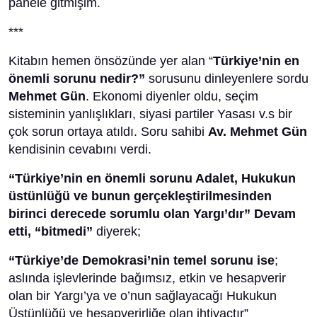
panele gitmişim.
***
Kitabın hemen önsözünde yer alan “
Türkiye’nin en
önemli sorunu nedir?”
sorusunu dinleyenlere sordu
Mehmet Gün
. Ekonomi diyenler oldu, seçim
sisteminin yanlışlıkları, siyasi partiler Yasası v.s bir
çok sorun ortaya atıldı. Soru sahibi
Av. Mehmet Gün
kendisinin cevabını verdi.
“Türkiye’nin en önemli sorunu Adalet, Hukukun
üstünlüğü ve bunun gerçekleştirilmesinden
birinci derecede sorumlu olan Yargı’dır” Devam
etti, “bitmedi”
diyerek;
“Türkiye’de Demokrasi’nin temel sorunu ise
;
aslında işlevlerinde bağımsız, etkin ve hesapverir
olan bir Yargı’ya ve o’nun sağlayacağı Hukukun
Üstünlüğü ve hesapverirliğe olan ihtiyaçtır”