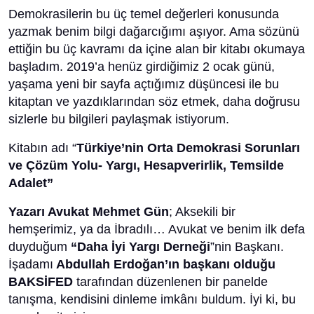
Demokrasilerin bu üç temel değerleri konusunda
yazmak benim bilgi dağarcığımı aşıyor. Ama sözünü
ettiğin bu üç kavramı da içine alan bir kitabı okumaya
başladım. 2019’a henüz girdiğimiz 2 ocak günü,
yaşama yeni bir sayfa açtığımız düşüncesi ile bu
kitaptan ve yazdıklarından söz etmek, daha doğrusu
sizlerle bu bilgileri paylaşmak istiyorum.
Kitabın adı “
Türkiye’nin Orta Demokrasi Sorunları
ve Çözüm Yolu- Yargı, Hesapverirlik, Temsilde
Adalet”
Yazarı Avukat Mehmet Gün
; Aksekili bir
hemşerimiz, ya da İbradılı… Avukat ve benim ilk defa
duyduğum
“Daha İyi Yargı Derneği
”nin Başkanı.
İşadamı
Abdullah Erdoğan’ın başkanı olduğu
BAKSİFED
tarafından düzenlenen bir panelde
tanışma, kendisini dinleme imkânı buldum. İyi ki, bu