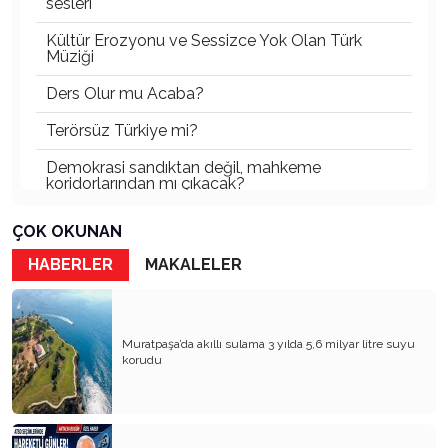
sesleri
Kültür Erozyonu ve Sessizce Yok Olan Türk
Müziği
Ders Olur mu Acaba?
Terörsüz Türkiye mi?
Demokrasi sandıktan değil, mahkeme
koridorlarından mı çıkacak?
Gazetecinin kaderi!..
ÇOK OKUNAN
Turizmde Herşey Dahil Sistemi tartışılmalı
HABERLER
MAKALELER
MB Başkanı ve Şimşek’e
Padişahın Vergi Deneyi!..
Muratpaşa’da akıllı sulama 3 yılda 5,6 milyar litre suyu
korudu
Erdoğan ve Özel’e açık mektup!..
Bahçeli siyasetin zirvesine oturdu!..
Artık yeter!.. Başka Antalya yok!..