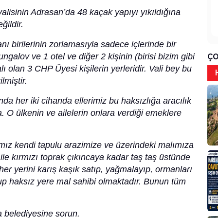
valisinin Adrasan’da 48 kaçak yapıyı yıkıldığına
ğildir.
 birilerinin zorlamasıyla sadece içlerinde bir
galov ve 1 otel ve diğer 2 kişinin (birisi bizim gibi
ÇO
ı olan 3 CHP Üyesi kişilerin yerleridir. Vali bey bu
lmiştir.
nda her iki cihanda ellerimiz bu haksızlığa aracılık
 O ülkenin ve ailelerin onlara verdiği emeklere
ımız kendi tapulu arazimize ve üzerindeki malımıza
 ile kırmızı toprak çıkıncaya kadar taş taş üstünde
 her yerini karış kaşık satıp, yağmalayıp, ormanları
urup haksız yere mal sahibi olmaktadır. Bunun tüm
a belediyesine sorun.