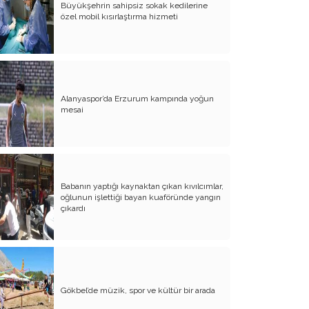
Büyükşehrin sahipsiz sokak kedilerine
özel mobil kısırlaştırma hizmeti
Atalay olayı; yargıyı yönetenlerin
darbesidir!..
CHP’de ne değişti?
Eğitim Sisteminde Sorunlar ve Çözüm
Önerileri
Alanyaspor’da Erzurum kampında yoğun
mesai
Cumhuriyet’in 100. Yılı ve AB İlişkileri
Şehitler üzerinden siyaset!..
Belediye Başkanı'na Neden Oy
Vermeliyim?
Babanın yaptığı kaynaktan çıkan kıvılcımlar,
oğlunun işlettiği bayan kuaföründe yangın
AKP'nin Mülteci Politikası ve
çıkardı
şehitlerimiz!..
Geleceğimize biz karar verelim!..
Kamacı’nın resti!.. İYİ Parti’nin kararı
Gökbel’de müzik, spor ve kültür bir arada
Emine öğretmenim; Atatürk sizlere
güvendi!..