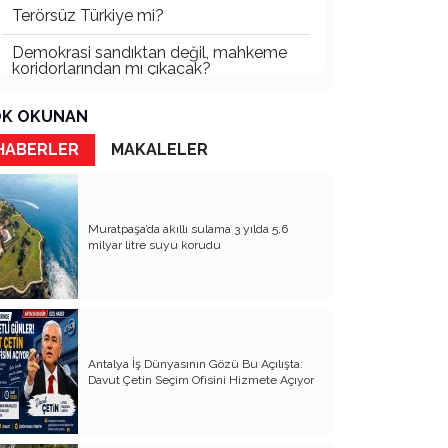
Terörsüz Türkiye mi?
Demokrasi sandıktan değil, mahkeme
koridorlarından mı çıkacak?
Gazetecinin kaderi!..
K OKUNAN
Turizmde Herşey Dahil Sistemi
HABERLER
MAKALELER
tartışılmalı
MB Başkanı ve Şimşek’e
Muratpaşa’da akıllı sulama 3 yılda 5,6
Padişahın Vergi Deneyi!..
milyar litre suyu korudu
Erdoğan ve Özel’e açık mektup!..
Bahçeli siyasetin zirvesine oturdu!..
Artık yeter!.. Başka Antalya yok!..
Antalya İş Dünyasının Gözü Bu Açılışta:
Milli Eğitim cemaatlere mi teslim
Davut Çetin Seçim Ofisini Hizmete Açıyor
ediliyor?
Liyakatın Gözyaşları!..