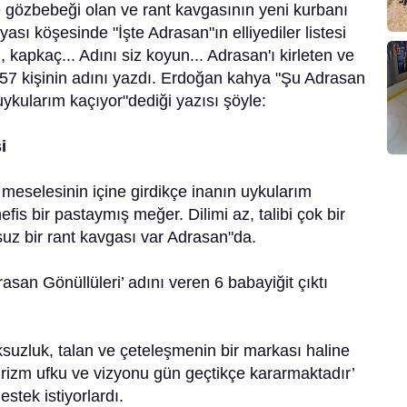
 gözbebeği olan ve rant kavgasının yeni kurbanı
ası köşesinde "İşte Adrasan"ın elliyediler listesi
 kapkaç... Adını siz koyun... Adrasan'ı kirleten ve
n 57 kişinin adını yazdı. Erdoğan kahya "Şu Adrasan
uykularım kaçıyor"dediği yazısı şöyle:
i
 meselesinin içine girdikçe inanın uykularım
is bir pastaymış meğer. Dilimi az, talibi çok bir
uz bir rant kavgası var Adrasan"da.
asan Gönüllüleri’ adını veren 6 babayiğit çıktı
suzluk, talan ve çeteleşmenin bir markası haline
turizm ufku ve vizyonu gün geçtikçe kararmaktadır’
estek istiyorlardı.