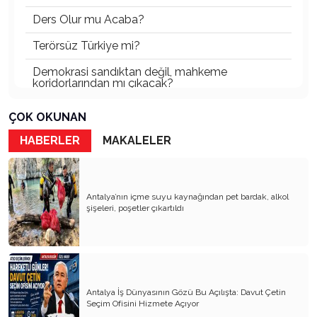
Ders Olur mu Acaba?
Terörsüz Türkiye mi?
Demokrasi sandıktan değil, mahkeme
koridorlarından mı çıkacak?
Gazetecinin kaderi!..
ÇOK OKUNAN
Turizmde Herşey Dahil Sistemi tartışılmalı
HABERLER
MAKALELER
MB Başkanı ve Şimşek’e
Padişahın Vergi Deneyi!..
Antalya’nın içme suyu kaynağından pet bardak, alkol
şişeleri, poşetler çıkartıldı
Erdoğan ve Özel’e açık mektup!..
Bahçeli siyasetin zirvesine oturdu!..
Artık yeter!.. Başka Antalya yok!..
Milli Eğitim cemaatlere mi teslim ediliyor?
Antalya İş Dünyasının Gözü Bu Açılışta: Davut Çetin
Seçim Ofisini Hizmete Açıyor