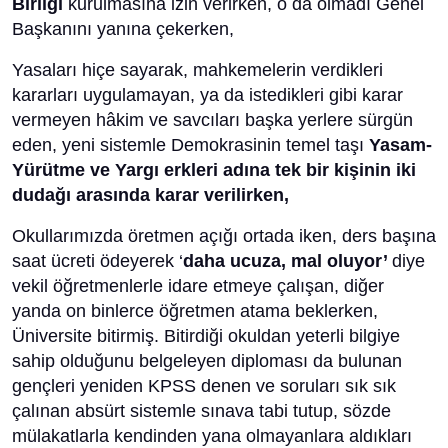
Birliği
kurulmasına izin verirken, o da olmadı Genel
Başkanını yanına çekerken,
Yasaları hiçe sayarak, mahkemelerin verdikleri
kararları uygulamayan, ya da istedikleri gibi karar
vermeyen hâkim ve savcıları başka yerlere sürgün
eden, yeni sistemle Demokrasinin temel taşı
Yasam-
Yürütme ve Yargı erkleri adına tek bir kişinin iki
dudağı arasında karar verilirken,
Okullarımızda öretmen açığı ortada iken, ders başına
saat ücreti ödeyerek ‘
daha ucuza, mal oluyor’
diye
vekil öğretmenlerle idare etmeye çalışan, diğer
yanda on binlerce öğretmen atama beklerken,
Üniversite bitirmiş. Bitirdiği okuldan yeterli bilgiye
sahip olduğunu belgeleyen diploması da bulunan
gençleri yeniden KPSS denen ve soruları sık sık
çalınan absürt sistemle sınava tabi tutup, sözde
mülakatlarla kendinden yana olmayanlara aldıkları