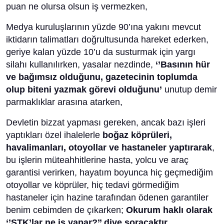
puan ne olursa olsun iş vermezken,
Medya kuruluşlarının yüzde 90’ına yakını mevcut
iktidarın talimatları doğrultusunda hareket ederken,
geriye kalan yüzde 10’u da susturmak için yargı
silahı kullanılırken, yasalar nezdinde,
‘’Basının hür
ve bağımsız olduğunu, gazetecinin toplumda
olup biteni yazmak görevi olduğunu’
unutup demir
parmaklıklar arasına atarken,
Devletin bizzat yapması gereken, ancak bazı işleri
yaptıkları özel ihalelerle
boğaz köprüleri,
havalimanları, otoyollar ve hastaneler yaptırarak
,
bu işlerin müteahhitlerine hasta, yolcu ve araç
garantisi verirken, hayatım boyunca hiç geçmediğim
otoyollar ve köprüler, hiç tedavi görmediğim
hastaneler için hazine tarafından ödenen garantiler
benim cebimden de çıkarken;
Okurum haklı olarak
‘’STK’lar ne iş yapar?’’ diye soracaktır. ,