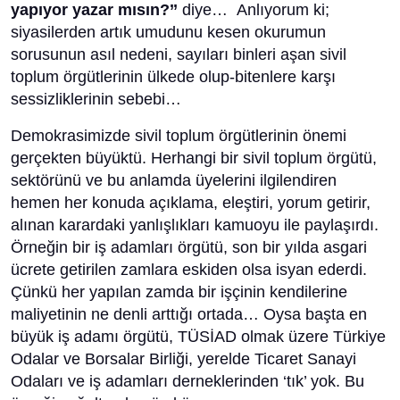
yapıyor yazar mısın?’’
diye… Anlıyorum ki;
siyasilerden artık umudunu kesen okurumun
sorusunun asıl nedeni, sayıları binleri aşan sivil
toplum örgütlerinin ülkede olup-bitenlere karşı
sessizliklerinin sebebi…
Demokrasimizde sivil toplum örgütlerinin önemi
gerçekten büyüktü. Herhangi bir sivil toplum örgütü,
sektörünü ve bu anlamda üyelerini ilgilendiren
hemen her konuda açıklama, eleştiri, yorum getirir,
alınan karardaki yanlışlıkları kamuoyu ile paylaşırdı.
Örneğin bir iş adamları örgütü, son bir yılda asgari
ücrete getirilen zamlara eskiden olsa isyan ederdi.
Çünkü her yapılan zamda bir işçinin kendilerine
maliyetinin ne denli arttığı ortada… Oysa başta en
büyük iş adamı örgütü, TÜSİAD olmak üzere Türkiye
Odalar ve Borsalar Birliği, yerelde Ticaret Sanayi
Odaları ve iş adamları derneklerinden ‘tık’ yok. Bu