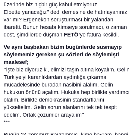
üzerinde biz hiçbir güç kabul etmiyoruz.
Elbette yanacağız’’ dedi demesine de hatırlayanınız
var mı? Ergenekon soruşturması bir yalandan
ibaretti. Bunun hesabı kimseye sorulmadı, o zaman
dost, şimdilerde düşman
FETÖ’
ye fatura kesildi.
Ve aynı başbakan bizim bugünlerde susmayıp
söylememiz gereken şu sözleri de söylemişti
maalesef;
‘’İşte biz diyoruz ki, elimizi taşın altına koyalım. Gelin
Türkiye’yi karanlıklardan aydınlığa çıkarma
mücadelesinde buradan nasibini alalım. Gelin
hukukun önünü açalım. Hukuka hep birlikte yardımcı
olalım. Birlikte demokrasinin standartlarını
yükseltelim. Gelin sorun alanlarını tek tek tespit
edelim. Ortak çözümler arayalım’’
***
Bugün 24 Temmuz Bayrammış, kime bayram, hangi