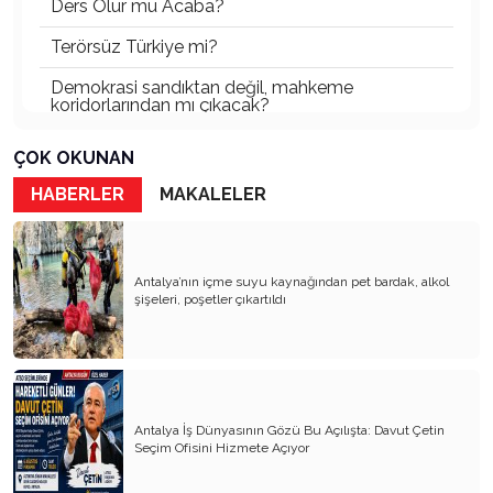
Ders Olur mu Acaba?
Terörsüz Türkiye mi?
Demokrasi sandıktan değil, mahkeme
koridorlarından mı çıkacak?
Gazetecinin kaderi!..
ÇOK OKUNAN
Turizmde Herşey Dahil Sistemi tartışılmalı
HABERLER
MAKALELER
MB Başkanı ve Şimşek’e
Padişahın Vergi Deneyi!..
Antalya’nın içme suyu kaynağından pet bardak, alkol
şişeleri, poşetler çıkartıldı
Erdoğan ve Özel’e açık mektup!..
Bahçeli siyasetin zirvesine oturdu!..
Artık yeter!.. Başka Antalya yok!..
Milli Eğitim cemaatlere mi teslim ediliyor?
Antalya İş Dünyasının Gözü Bu Açılışta: Davut Çetin
Seçim Ofisini Hizmete Açıyor
Liyakatın Gözyaşları!..