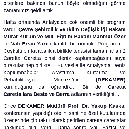
bitenlere bakınca bunun böyle olmadığını görme
zamanımız geldi artık.
Hafta ortasında Antalya’da çok önemli bir program
vardı.
Çevre Şehircilik ve İklim Değişikliği Bakanı
Murat Kurum
ve
Milli Eğitim Bakanı Mahmut Özer
ile
Vali Ersin Yazıcı
katıldı bu önemli Programa…
Coşkulu bir kalabalıkla birlikte tedavisi tamamlanan 2
Caretta Caretta cinsi deniz kaplumbağasını suya
bıraktılar hep birlikte… Bu vesile ile Antalya’da Deniz
Kaplumbağaları Araştırma Kurtarma ve
Rehabilitasyon Merkezi’nin
(DEKAMER)
kurulduğunu da öğrendik… Bir de
Caretta
Caretta’lara Beste ve Berra
adlarının verildiğini…
Önce
DEKAMER Müdürü Prof. Dr. Yakup Kaska
,
konferansın yapıldığı otelin sahiline özel kutularında
üzerlerinde çip takılı olarak getirilen caretta carettalar
hakkında bilgi verdi. Daha sonra Vali Yazıcı ve