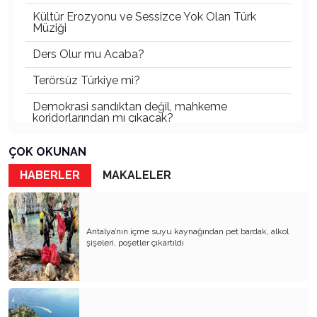
Kültür Erozyonu ve Sessizce Yok Olan Türk
Müziği
Ders Olur mu Acaba?
Terörsüz Türkiye mi?
Demokrasi sandıktan değil, mahkeme
koridorlarından mı çıkacak?
Gazetecinin kaderi!..
ÇOK OKUNAN
Turizmde Herşey Dahil Sistemi tartışılmalı
HABERLER
MAKALELER
MB Başkanı ve Şimşek’e
Padişahın Vergi Deneyi!..
Antalya’nın içme suyu kaynağından pet bardak, alkol
şişeleri, poşetler çıkartıldı
Erdoğan ve Özel’e açık mektup!..
Bahçeli siyasetin zirvesine oturdu!..
Artık yeter!.. Başka Antalya yok!..