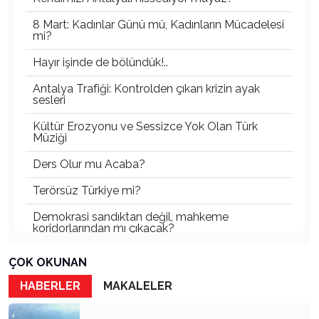
8 Mart: Kadınlar Günü mü, Kadınların Mücadelesi
mi?
Hayır işinde de bölündük!..
Antalya Trafiği: Kontrolden çıkan krizin ayak
sesleri
Kültür Erozyonu ve Sessizce Yok Olan Türk
Müziği
Ders Olur mu Acaba?
Terörsüz Türkiye mi?
Demokrasi sandıktan değil, mahkeme
koridorlarından mı çıkacak?
Gazetecinin kaderi!..
ÇOK OKUNAN
Turizmde Herşey Dahil Sistemi tartışılmalı
HABERLER
MAKALELER
MB Başkanı ve Şimşek’e