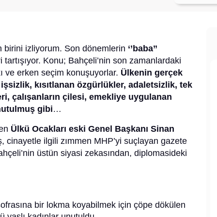
birini izliyorum. Son dönemlerin
‘’baba’’
ri tartışıyor. Konu; Bahçeli’nin son zamanlardaki
fakı ve erken seçim konuşuyorlar.
Ülkenin gerçek
sizlik, kısıtlanan özgürlükler, adaletsizlik, tek
ri, çalışanların çilesi, emekliye uygulanan
nutulmuş gibi
…
len
Ülkü Ocakları eski Genel Başkanı Sinan
cinayetle ilgili zımmen MHP’yi suçlayan gazete
 Bahçeli’nin üstün siyasi zekasından, diplomasideki
frasına bir lokma koyabilmek için çöpe dökülen
 yaşlı kadınlar unutuldu.