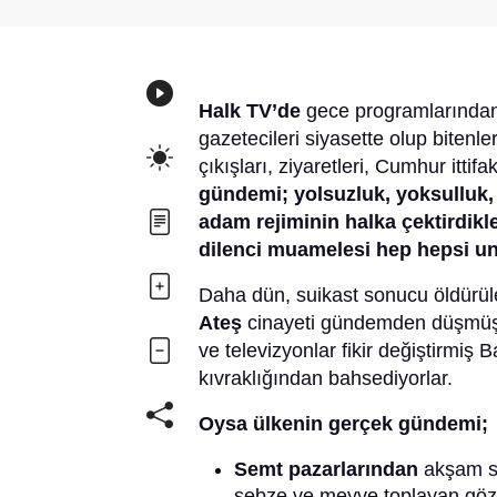
Halk TV’de
gece programlarından 
gazetecileri siyasette olup bitenle
çıkışları, ziyaretleri, Cumhur itti
gündemi; yolsuzluk, yoksulluk, iş
adam rejiminin halka çektirdikle
dilenci muamelesi hep hepsi u
Daha dün, suikast sonucu öldürü
Ateş
cinayeti gündemden düşmüş, 
ve televizyonlar fikir değiştirmiş
kıvraklığından bahsediyorlar.
Oysa ülkenin gerçek gündemi;
­Semt pazarlarından
akşam so
sebze ve meyve toplayan gözü