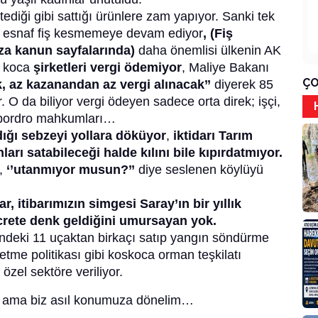
tediği gibi sattığı ürünlere zam yapıyor. Sanki tek
bi esnaf fiş kesmemeye devam ediyor
, (Fiş
a kanun sayfalarında)
daha önemlisi ülkenin AK
ca koca
şirketleri vergi ödemiyor
, Maliye Bakanı
ÇO
 az kazanandan az vergi alınacak’’
diyerek 85
. O da biliyor vergi ödeyen sadece orta direk; işçi,
e bordro mahkumları…
ığı sebzeyi yollara döküyor
,
iktidarı Tarım
nları satabileceği halde kılını bile kıpırdatmıyor.
a,
‘’utanmıyor musun?’’
diye seslenen köylüyü
ar, itibarımızın simgesi Saray’ın bir yıllık
crete denk geldiğini umursayan yok.
ndeki 11 uçaktan birkaçı satıp yangın söndürme
 etme politikası gibi koskoca orman teşkilatı
zel sektöre veriliyor.
ur ama biz asıl konumuza dönelim…