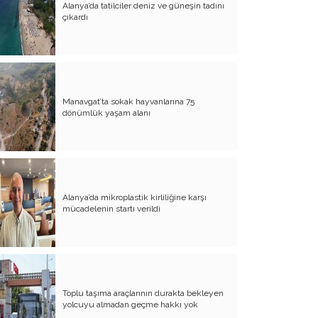
darbesidir!..
Alanya’da tatilciler deniz ve güneşin tadını
çıkardı
CHP’de ne değişti?
Eğitim Sisteminde Sorunlar ve Çözüm
Önerileri
Cumhuriyet’in 100. Yılı ve AB İlişkileri
Manavgat’ta sokak hayvanlarına 75
dönümlük yaşam alanı
Şehitler üzerinden siyaset!..
Belediye Başkanı'na Neden Oy
Vermeliyim?
AKP'nin Mülteci Politikası ve
şehitlerimiz!..
Alanya’da mikroplastik kirliliğine karşı
mücadelenin startı verildi
Geleceğimize biz karar verelim!..
Kamacı’nın resti!.. İYİ Parti’nin kararı
Emine öğretmenim; Atatürk sizlere
güvendi!..
Toplu taşıma araçlarının durakta bekleyen
yolcuyu almadan geçme hakkı yok
Açıkça söyleyin ‘’Cumhuriyete