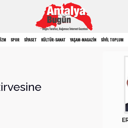
İZM
SPOR
SİYASET
KÜLTÜR-SANAT
YAŞAM-MAGAZİN
SİVİL TOPLUM
zirvesine
E