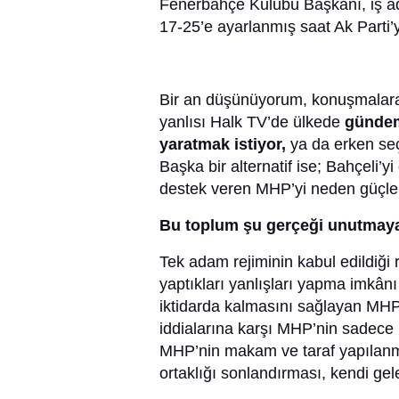
Fenerbahçe Kulübü Başkanı, iş ada
17-25’e ayarlanmış saat Ak Parti’y
Bir an düşünüyorum, konuşmalara
yanlısı Halk TV’de ülkede
gündem
yaratmak istiyor,
ya da erken seç
Başka bir alternatif ise; Bahçeli’y
destek veren MHP’yi neden güçlen
Bu toplum şu gerçeği unutmaya
Tek adam rejiminin kabul edildiğ
yaptıkları yanlışları yapma imkân
iktidarda kalmasını sağlayan M
iddialarına karşı MHP’nin sadec
MHP’nin makam ve taraf yapılanması
ortaklığı sonlandırması, kendi gel