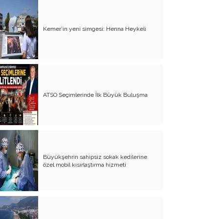
Bungalov Turizmini sevmeyen Turizm
Bakanı!..
Kemer’in yeni simgesi: Henna Heykeli
İş adamına bu yakışır!..
Basın Özgürlüğü- Özgür basın
''Mesut Kocagöz yalnız değildir!..''
Satılacak arazi kalmadı, yaya yolunu
ATSO Seçimlerinde İlk Büyük Buluşma
göz diktiler
Kime oy vermeliyiz?..
Var mı alan; 5 daire fiyatına Şeker
Fabrikası
Büyükşehrin sahipsiz sokak kedilerine
İşte yeni-özlenen CHP
özel mobil kısırlaştırma hizmeti
Denetimsiz Zamlar ve Vergi Kaçakçılığı
Torosların evladı, köylü çocuğu Böcek…
Atalay olayı; yargıyı yönetenlerin