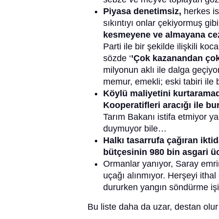
Piyasa denetimsiz,
herkes is
sıkıntıyı onlar çekiyormuş gi
kesmeyene ve almayana cez
Parti ile bir şekilde ilişkili ko
sözde ‘
’Çok kazanandan çok,
milyonun aklı ile dalga geçiyor
memur, emekli; eski tabiri il
Köylü maliyetini kurtaramad
Kooperatifleri aracığı ile bu
Tarım Bakanı istifa etmiyor y
duymuyor bile…
Halkı tasarrufa çağıran iktid
bütçesinin 980 bin asgari ü
Ormanlar yanıyor, Saray emri
uçağı alınmıyor. Herşeyi ithal
dururken yangın söndürme işi ö
Bu liste daha da uzar, destan ol