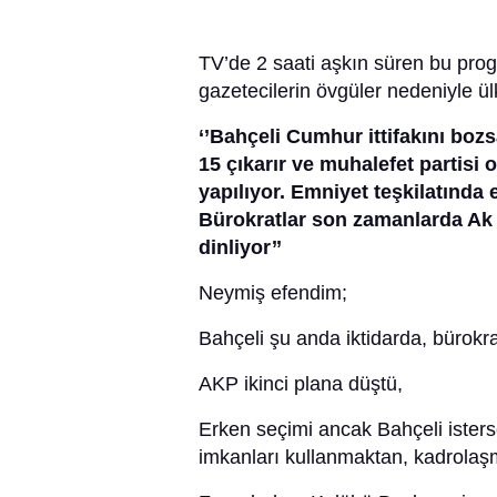
TV’de 2 saati aşkın süren bu pr
gazetecilerin övgüler nedeniyle ülk
‘’Bahçeli Cumhur ittifakını boz
15 çıkarır ve muhalefet partisi o
yapılıyor. Emniyet teşkilatında e
Bürokratlar son zamanlarda Ak pa
dinliyor’’
Neymiş efendim;
Bahçeli şu anda iktidarda, bürokra
AKP ikinci plana düştü,
Erken seçimi ancak Bahçeli isters
imkanları kullanmaktan, kadrolaş