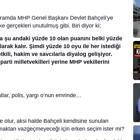
ogramda MHP Genel Başkanı Devlet Bahçeli’ye
e gerçekleri unutulmuş gibi. Biri diyor ki;
sa şu andaki yüzde 10 olan puanını belki yüzde
larak kalır. Şimdi yüzde 10 oyu ile her istediği
tkili, hakim ve savcılarla diyalog gelişiyor.
rti milletvekilleri yerine MHP vekillerini
tlar, polis, yargı o’nun emrinde…
e olur, aksi halde Bahçeli kendisine sunulan
maktan vazgeçmeyeceği için erken seçim ister mi?