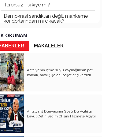
Terörsüz Türkiye mi?
Demokrasi sandıktan değil, mahkeme
koridorlarından mı çıkacak?
Gazetecinin kaderi!..
K OKUNAN
Turizmde Herşey Dahil Sistemi
HABERLER
MAKALELER
tartışılmalı
MB Başkanı ve Şimşek’e
Antalya’nın içme suyu kaynağından pet
Padişahın Vergi Deneyi!..
bardak, alkol şişeleri, poşetler çıkartıldı
Erdoğan ve Özel’e açık mektup!..
Artık yeter!.. Başka Antalya yok!..
Milli Eğitim cemaatlere mi teslim
ediliyor?
Antalya İş Dünyasının Gözü Bu Açılışta:
Davut Çetin Seçim Ofisini Hizmete Açıyor
Liyakatın Gözyaşları!..
Milletin gerçek vekili misiniz?