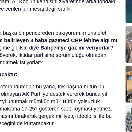
mı Ali Koç’un kendisini ziyaretinde arka fondaki
e verilen bir mesaj değil sanki.
 başka bir pencereden bakıyorum; muhalefet
 belirleyen 3 baba gazeteci CHP lehine algı mı
ime gidilsin diye
Bahçeli’ye gaz mı veriyorlar
?
i överek, iktidar partisine sorumluluğu olmadan
dirmek istiyorlar?
caktır:
i referandumdan bu yana, tek başına bütün bu
ı olmayan AK Parti’ye destek vererek bunca yıl
HP’yi unutmak mümkün mü? Bütün yolsuzluk
e makama 17-25’i gösteren saat koyması yetmez.
nı bırakarak gerçek milliyetçi ideolojisi ile bu
eceğini de kurtaracaktır.