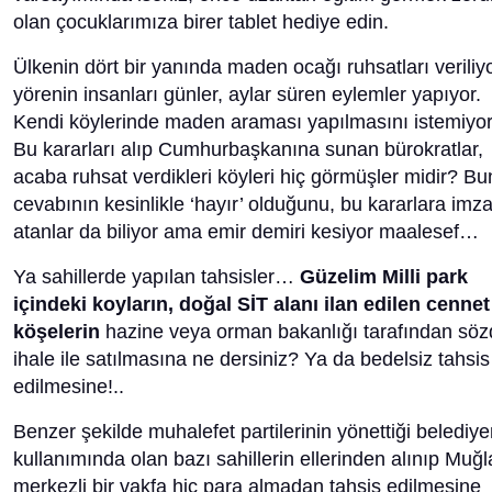
olan çocuklarımıza birer tablet hediye edin.
Ülkenin dört bir yanında maden ocağı ruhsatları veriliy
yörenin insanları günler, aylar süren eylemler yapıyor.
Kendi köylerinde maden araması yapılmasını istemiyor
Bu kararları alıp Cumhurbaşkanına sunan bürokratlar,
acaba ruhsat verdikleri köyleri hiç görmüşler midir? B
cevabının kesinlikle ‘hayır’ olduğunu, bu kararlara imz
atanlar da biliyor ama emir demiri kesiyor maalesef…
Ya sahillerde yapılan tahsisler…
Güzelim Milli park
içindeki koyların, doğal SİT alanı ilan edilen cennet
köşelerin
hazine veya orman bakanlığı tarafından sö
ihale ile satılmasına ne dersiniz? Ya da bedelsiz tahsis
edilmesine!..
Benzer şekilde muhalefet partilerinin yönettiği belediye
kullanımında olan bazı sahillerin ellerinden alınıp Muğl
merkezli bir vakfa hiç para almadan tahsis edilmesine