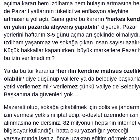
açılma kararı hem izdihama hem bulaşın artmasına h
de Pazar fiyatlarının tüketici ve enflasyon aleyhine
artmasına yol açtı. Bana göre bu kararın
‘herkes kend
en yakın pazarda alışveriş yapabilir’
diyerek, Pazar
yerlerini haftanın 3-5 günü açmaları şeklinde olmalıydı.
İzdiham yaşanmaz ve sokağa çıkan insan sayısı azalır
Küçük bakkallar kapatılırken, büyük marketlere Pazar 
bu izin verilmedi mi?
Ya da bu tür kararlar
‘her ilin kendine mahsus özellik
olabilir’
diye düşünüp Valilere ya da belediye başkanl
yetki verilemez mi? Verilemez çünkü Valiye de Belediy
Başkanına da güvenleri yok…
Mazereti olup, sokağa çıkabilmek için polis ve jandar
izin vermesi yetkisini iptal edip, e-devlet üzerinden izin
alınmasına ne dersiniz. 82 milyonun hepsinin internet 
bilgisayar kullandığı, hatta okuryazarlığın yeteceği
varsayımında iseniz, önce uzaktan eğitim görmek zor