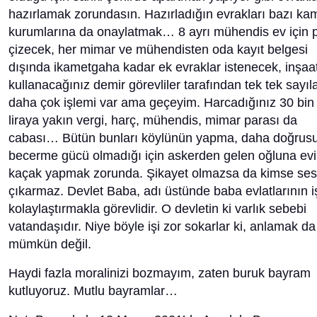
hazırlamak zorundasın. Hazırladığın evrakları bazı ka
kurumlarına da onaylatmak… 8 ayrı mühendis ev için 
çizecek, her mimar ve mühendisten oda kayıt belgesi
dışında ikametgaha kadar ek evraklar istenecek, inşaa
kullanacağınız demir görevliler tarafından tek tek sayıl
daha çok işlemi var ama geçeyim. Harcadığınız 30 bin
liraya yakın vergi, harç, mühendis, mimar parası da
cabası… Bütün bunları köylünün yapma, daha doğrus
becerme gücü olmadığı için askerden gelen oğluna evi
kaçak yapmak zorunda. Şikayet olmazsa da kimse ses
çıkarmaz. Devlet Baba, adı üstünde baba evlatlarının iş
kolaylaştırmakla görevlidir. O devletin ki varlık sebebi
vatandaşıdır. Niye böyle işi zor sokarlar ki, anlamak da
mümkün değil.
Haydi fazla moralinizi bozmayım, zaten buruk bayram
kutluyoruz. Mutlu bayramlar…