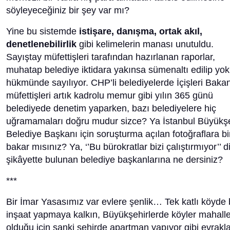
söyleyeceğiniz bir şey var mı?
Yine bu sistemde
istişare, danışma, ortak akıl,
denetlenebilirlik
gibi kelimelerin manası unutuldu.
Sayıştay müfettişleri tarafından hazırlanan raporlar,
muhatap belediye iktidara yakınsa sümenaltı edilip yok
hükmünde sayılıyor. CHP’li belediyelerde İçişleri Bakan
müfettişleri artık kadrolu memur gibi yılın 365 günü
belediyede denetim yaparken, bazı belediyelere hiç
uğramamaları doğru mudur sizce? Ya İstanbul Büyükş
Belediye Başkanı için soruşturma açılan fotoğraflara bi
bakar mısınız? Ya, ‘’Bu bürokratlar bizi çalıştırmıyor’’ d
şikâyette bulunan belediye başkanlarına ne dersiniz?
***
Bir İmar Yasasımız var evlere şenlik… Tek katlı köyde 
inşaat yapmaya kalkın, Büyükşehirlerde köyler mahall
olduğu için sanki şehirde apartman yapıyor gibi evrakl