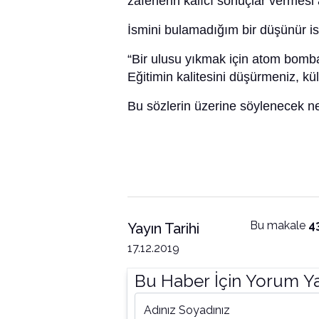
zaferlerin kalıcı sonuçlar vermes
İsmini bulamadığım bir düşünür i
“Bir ulusu yıkmak için atom bomba
Eğitimin kalitesini düşürmeniz, kü
Bu sözlerin üzerine söylenecek n
Bu makale
4
Yayın Tarihi
17.12.2019
Bu Haber İçin Yorum Y
Adınız Soyadınız