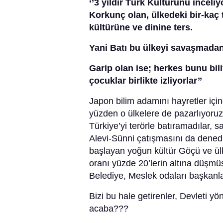
‘’3 yıldır Türk Kültürünü inceli
Korkunç olan, ülkedeki bir-kaç 
kültürüne ve dinine ters.
Yani Batı bu ülkeyi savaşmadan
Garip olan ise; herkes bunu bil
çocuklar birlikte izliyorlar’’
Japon bilim adamını hayretler için
yüzden o ülkelere de pazarlıyoruz
Türkiye’yi terörle batıramadılar, s
Alevi-Sünni çatışmasını da denedi
başlayan yoğun kültür Göçü ve ülke
oranı yüzde 20’lerin altına düşmü
Belediye, Meslek odaları başkanları
Bizi bu hale getirenler, Devleti y
acaba???