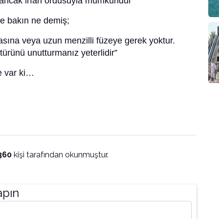
i ancak irfan ordusuyla mümkündür’’
se bakın ne demiş;
sına veya uzun menzilli füzeye gerek yoktur.
ltürünü unutturmanız yeterlidir”
e var ki…
360
kişi tarafından okunmuştur.
apın