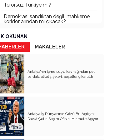
Terörsüz Türkiye mi?
Demokrasi sandıktan değil, mahkeme
koridorlarından mı çıkacak?
Gazetecinin kaderi!..
K OKUNAN
Turizmde Herşey Dahil Sistemi
HABERLER
MAKALELER
tartışılmalı
MB Başkanı ve Şimşek’e
Antalya’nın içme suyu kaynağından pet
Padişahın Vergi Deneyi!..
bardak, alkol şişeleri, poşetler çıkartıldı
Erdoğan ve Özel’e açık mektup!..
Bahçeli siyasetin zirvesine oturdu!..
Artık yeter!.. Başka Antalya yok!..
Antalya İş Dünyasının Gözü Bu Açılışta:
Milli Eğitim cemaatlere mi teslim
Davut Çetin Seçim Ofisini Hizmete Açıyor
ediliyor?
Liyakatın Gözyaşları!..