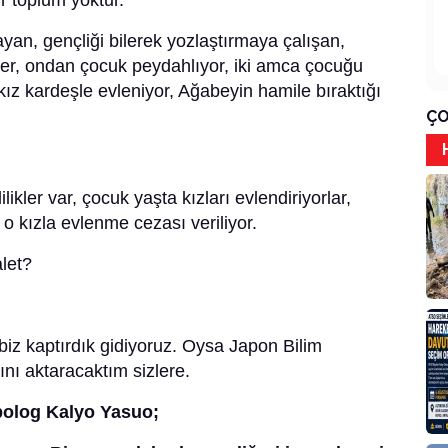
 toplum yoktur.
yan, gençliği bilerek yozlaştırmaya çalışan,
ber, ondan çocuk peydahlıyor, iki amca çocuğu
kız kardeşle evleniyor, Ağabeyin hamile bıraktığı
ÇO
kler var, çocuk yaşta kızları evlendiriyorlar,
o kızla evlenme cezası veriliyor.
alet?
biz kaptırdık gidiyoruz. Oysa Japon Bilim
ı aktaracaktım sizlere.
polog Kalyo Yasuo;