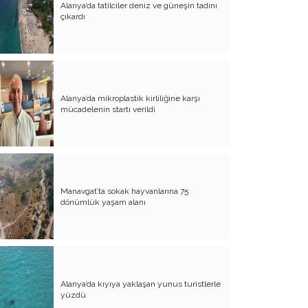
Alanya’da tatilciler deniz ve güneşin tadını
çıkardı
Atalay olayı; yargıyı yönetenlerin
darbesidir!..
CHP’de ne değişti?
Eğitim Sisteminde Sorunlar ve Çözüm
Önerileri
Alanya’da mikroplastik kirliliğine karşı
mücadelenin startı verildi
Cumhuriyet’in 100. Yılı ve AB İlişkileri
Şehitler üzerinden siyaset!..
Belediye Başkanı'na Neden Oy
Vermeliyim?
Manavgat’ta sokak hayvanlarına 75
dönümlük yaşam alanı
AKP'nin Mülteci Politikası ve
şehitlerimiz!..
Geleceğimize biz karar verelim!..
Kamacı’nın resti!.. İYİ Parti’nin kararı
Alanya’da kıyıya yaklaşan yunus turistlerle
Emine öğretmenim; Atatürk sizlere
yüzdü
güvendi!..