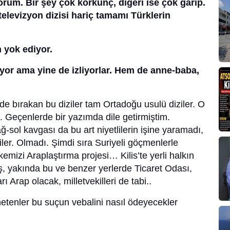
yorum. Bir şey çok korkunç, diğeri ise çok garip.
televizyon dizisi hariç tamamı Türklerin
 yok ediyor.
iyor ama yine de izliyorlar. Hem de anne-baba,
de bırakan bu diziler tam Ortadoğu usulü diziler. O
. Geçenlerde bir yazımda dile getirmiştim.
ağ-sol kavgası da bu art niyetlilerin işine yaramadı,
ler. Olmadı. Şimdi sıra Suriyeli göçmenlerle
mizi Araplaştırma projesi… Kilis’te yerli halkın
ş, yakında bu ve benzer yerlerde Ticaret Odası,
 Arap olacak, milletvekilleri de tabi..
önetenler bu suçun vebalini nasıl ödeyecekler