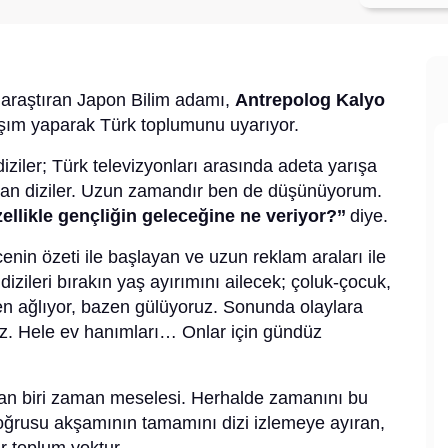
ü araştıran Japon Bilim adamı,
Antrepolog Kalyo
şım yaparak Türk toplumunu uyarıyor.
ziler; Türk televizyonları arasında adeta yarışa
ayan diziler. Uzun zamandır ben de düşünüyorum.
zellikle gençliğin geleceğine ne veriyor?’’
diye.
nin özeti ile başlayan ve uzun reklam araları ile
izileri bırakın yaş ayırımını ailecek; çoluk-çocuk,
azen ağlıyor, bazen gülüyoruz. Sonunda olaylara
uz. Hele ev hanımları… Onlar için gündüz
an biri zaman meselesi. Herhalde zamanını bu
ğrusu akşamının tamamını dizi izlemeye ayıran,