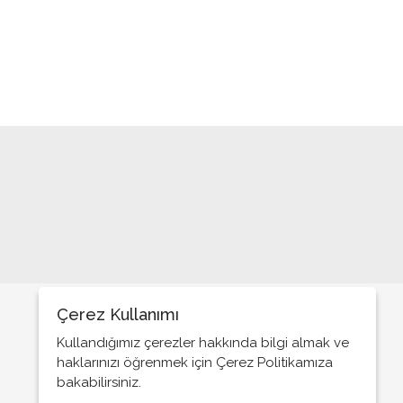
Gençliğin düşüncesini öğrenmek ister
misiniz?
Böyle siyasetin içine…
Önce insan mı?
Yok birbirimizden farkımız…
TRT ve yangınlar
Bunun adı hizmet değil; Soygun
Hangi Bayram?
Antalya vizyoner bir siyasetçi kazandı
Aykavital ve sağlık turizmi!..
Çerez Kullanımı
Kullandığımız çerezler hakkında bilgi almak ve
Devlet ve sistem…
haklarınızı öğrenmek için Çerez Politikamıza
Siyaset bu değil…
bakabilirsiniz.