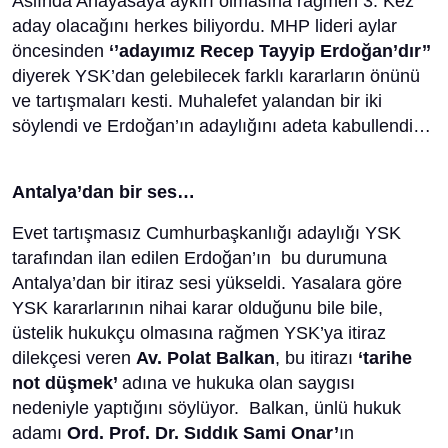
Aslında Anayasaya aykırı olmasına rağmen 3. Kez
aday olacağını herkes biliyordu. MHP lideri aylar
öncesinden
‘’adayımız Recep Tayyip Erdoğan’dır’’
diyerek YSK’dan gelebilecek farklı kararların önünü
ve tartışmaları kesti. Muhalefet yalandan bir iki
söylendi ve Erdoğan’ın adaylığını adeta kabullendi…
Antalya’dan bir ses…
Evet tartışmasız Cumhurbaşkanlığı adaylığı YSK
tarafından ilan edilen Erdoğan’ın bu durumuna
Antalya’dan bir itiraz sesi yükseldi. Yasalara göre
YSK kararlarının nihai karar olduğunu bile bile,
üstelik hukukçu olmasına rağmen YSK’ya itiraz
dilekçesi veren
Av. Polat Balkan
, bu itirazı
‘tarihe
not düşmek’
adına ve hukuka olan saygısı
nedeniyle yaptığını söylüyor. Balkan, ünlü hukuk
adamı
Ord. Prof. Dr. Sıddık Sami Onar’
ın