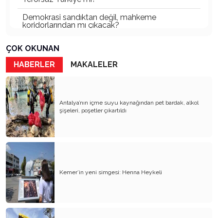
Demokrasi sandıktan değil, mahkeme
koridorlarından mı çıkacak?
Gazetecinin kaderi!..
ÇOK OKUNAN
Turizmde Herşey Dahil Sistemi tartışılmalı
HABERLER
MAKALELER
MB Başkanı ve Şimşek’e
Padişahın Vergi Deneyi!..
Antalya’nın içme suyu kaynağından pet bardak, alkol
şişeleri, poşetler çıkartıldı
Erdoğan ve Özel’e açık mektup!..
Bahçeli siyasetin zirvesine oturdu!..
Artık yeter!.. Başka Antalya yok!..
Milli Eğitim cemaatlere mi teslim ediliyor?
Kemer’in yeni simgesi: Henna Heykeli
Liyakatın Gözyaşları!..
Milletin gerçek vekili misiniz?