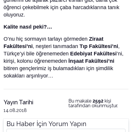
günlerini de aşarak pazarcı esnafı gibi, daha çok
öğrenci çekebilmek için çaba harcadıklarına tanık
oluyoruz.
Kalite nasıl peki?…
O’nu hiç sormayın tarlayı görmeden
Ziraat
Fakültesi’ni
, neşteri tanımadan
Tıp Fakültesi’ni
,
Türkçe’yi bile öğrenemeden
Edebiyat Fakültesi
’ni,
kirişi, kolonu öğrenemeden
İnşaat Fakültesi’ni
bitiren gençlerimiz iş bulamadıkları için şimdilik
sokakları arşınlıyor…
Bu makale
2592
kişi
Yayın Tarihi
tarafından okunmuştur.
14.08.2018
Bu Haber İçin Yorum Yapın