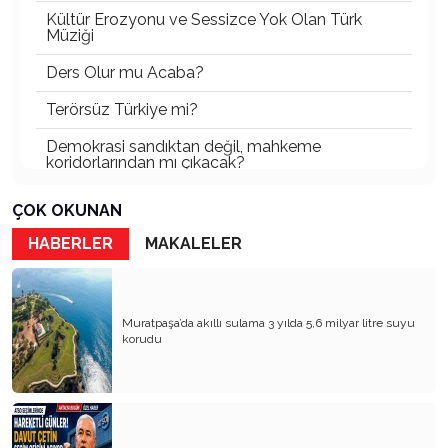
Kültür Erozyonu ve Sessizce Yok Olan Türk
Müziği
Ders Olur mu Acaba?
Terörsüz Türkiye mi?
Demokrasi sandıktan değil, mahkeme
koridorlarından mı çıkacak?
Gazetecinin kaderi!..
ÇOK OKUNAN
Turizmde Herşey Dahil Sistemi tartışılmalı
HABERLER
MAKALELER
MB Başkanı ve Şimşek’e
Padişahın Vergi Deneyi!..
Muratpaşa’da akıllı sulama 3 yılda 5,6 milyar litre suyu
korudu
Erdoğan ve Özel’e açık mektup!..
Bahçeli siyasetin zirvesine oturdu!..
Artık yeter!.. Başka Antalya yok!..