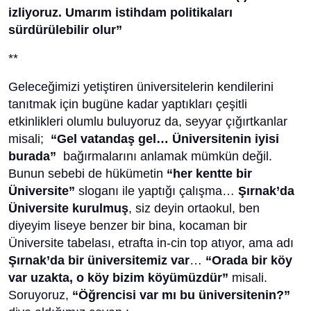
izliyoruz. Umarım istihdam politikaları
sürdürülebilir olur”
**
Geleceğimizi yetiştiren üniversitelerin kendilerini
tanıtmak için bugüne kadar yaptıkları çeşitli
etkinlikleri olumlu buluyoruz da, seyyar çığırtkanlar
misali;
“Gel vatandaş gel… Üniversitenin iyisi
burada”
bağırmalarını anlamak mümkün değil.
Bunun sebebi de hükümetin
“her kentte bir
Üniversite”
sloganı ile yaptığı çalışma…
Şırnak’da
Üniversite kurulmuş
, siz deyin ortaokul, ben
diyeyim liseye benzer bir bina, kocaman bir
Üniversite tabelası, etrafta in-cin top atıyor, ama adı
Şırnak’da bir üniversitemiz var
…
“Orada bir köy
var uzakta, o köy bizim köyümüzdür”
misali.
Soruyoruz,
“Öğrencisi var mı bu üniversitenin?”