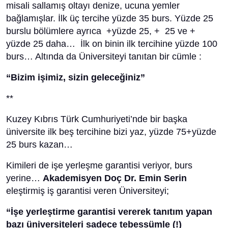
misali sallamış oltayı denize, ucuna yemler
bağlamışlar. İlk üç tercihe yüzde 35 burs. Yüzde 25
burslu bölümlere ayrıca +yüzde 25, + 25 ve +
yüzde 25 daha… İlk on binin ilk tercihine yüzde 100
burs… Altında da Üniversiteyi tanıtan bir cümle :
“Bizim işimiz, sizin geleceğiniz”
**
Kuzey Kıbrıs Türk Cumhuriyeti’nde bir başka
üniversite ilk beş tercihine bizi yaz, yüzde 75+yüzde
25 burs kazan…
Kimileri de işe yerleşme garantisi veriyor, burs
yerine…
Akademisyen Doç Dr. Emin Serin
eleştirmiş iş garantisi veren Üniversiteyi;
“
İşe yerleştirme garantisi vererek tanıtım yapan
bazı üniversiteleri sadece tebessümle (!)