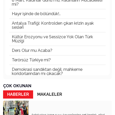
8 Mart: Kadınlar Günü mü, Kadınların Mücadelesi
mi?
Hayır işinde de bölündük!..
Antalya Trafiği: Kontrolden çıkan krizin ayak
sesleri
Kültür Erozyonu ve Sessizce Yok Olan Türk
Müziği
Ders Olur mu Acaba?
Terörsüz Türkiye mi?
Demokrasi sandıktan değil, mahkeme
koridorlarından mı çıkacak?
Gazetecinin kaderi!..
ÇOK OKUNAN
Turizmde Herşey Dahil Sistemi tartışılmalı
HABERLER
MAKALELER
MB Başkanı ve Şimşek’e
Padişahın Vergi Deneyi!..
Antalya’nın içme suyu kaynağından pet bardak, alkol