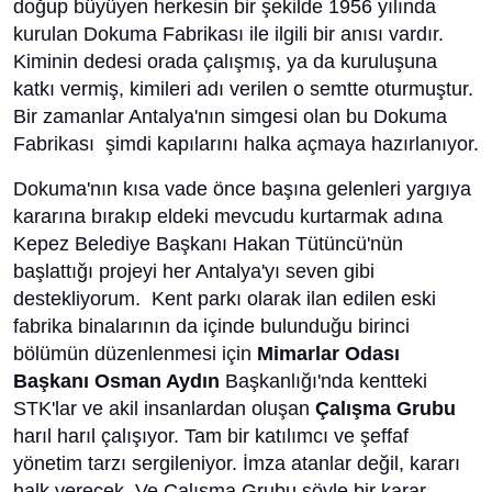
doğup büyüyen herkesin bir şekilde 1956 yılında
kurulan Dokuma Fabrikası ile ilgili bir anısı vardır.
Kiminin dedesi orada çalışmış, ya da kuruluşuna
katkı vermiş, kimileri adı verilen o semtte oturmuştur.
Bir zamanlar Antalya'nın simgesi olan bu Dokuma
Fabrikası şimdi kapılarını halka açmaya hazırlanıyor.
Dokuma'nın kısa vade önce başına gelenleri yargıya
kararına bırakıp eldeki mevcudu kurtarmak adına
Kepez Belediye Başkanı Hakan Tütüncü'nün
başlattığı projeyi her Antalya'yı seven gibi
destekliyorum. Kent parkı olarak ilan edilen eski
fabrika binalarının da içinde bulunduğu birinci
bölümün düzenlenmesi için
Mimarlar Odası
Başkanı Osman Aydın
Başkanlığı'nda kentteki
STK'lar ve akil insanlardan oluşan
Çalışma Grubu
harıl harıl çalışıyor. Tam bir katılımcı ve şeffaf
yönetim tarzı sergileniyor. İmza atanlar değil, kararı
halk verecek. Ve Çalışma Grubu şöyle bir karar