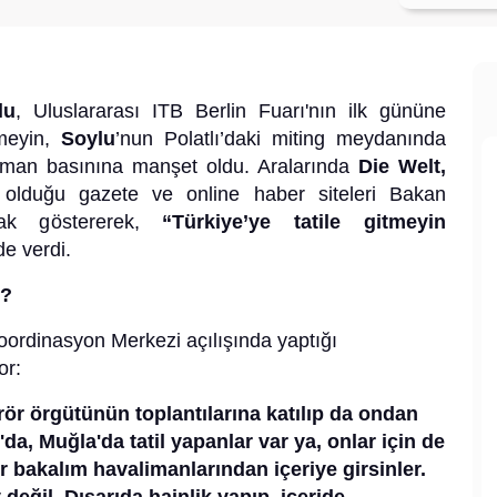
lu
, Uluslararası ITB Berlin Fuarı'nın ilk gününe
meyin,
Soylu
’nun Polatlı’daki miting meydanında
 Alman basınına manşet oldu. Aralarında
Die Welt,
 olduğu gazete ve online haber siteleri Bakan
ak göstererek,
“Türkiye’ye tatile gitmeyin
de verdi.
u?
ordinasyon Merkezi açılışında yaptığı
or:
ör örgütünün toplantılarına katılıp da ondan
a, Muğla'da tatil yapanlar var ya, onlar için de
er bakalım havalimanlarından içeriye girsinler.