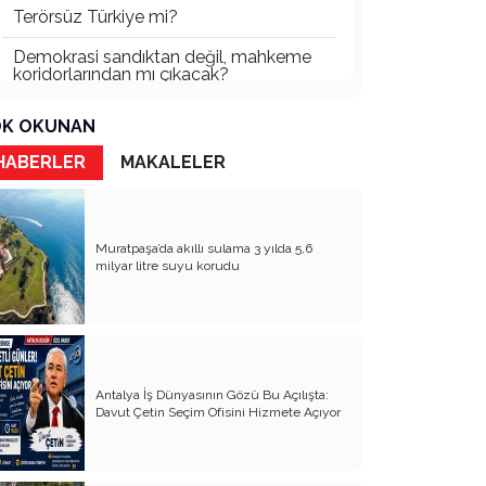
Terörsüz Türkiye mi?
Demokrasi sandıktan değil, mahkeme
koridorlarından mı çıkacak?
Gazetecinin kaderi!..
K OKUNAN
Turizmde Herşey Dahil Sistemi
HABERLER
MAKALELER
tartışılmalı
MB Başkanı ve Şimşek’e
Muratpaşa’da akıllı sulama 3 yılda 5,6
Padişahın Vergi Deneyi!..
milyar litre suyu korudu
Erdoğan ve Özel’e açık mektup!..
Bahçeli siyasetin zirvesine oturdu!..
Artık yeter!.. Başka Antalya yok!..
Antalya İş Dünyasının Gözü Bu Açılışta:
Milli Eğitim cemaatlere mi teslim
Davut Çetin Seçim Ofisini Hizmete Açıyor
ediliyor?
Liyakatın Gözyaşları!..