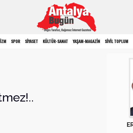
İZM
SPOR
SİYASET
KÜLTÜR-SANAT
YAŞAM-MAGAZİN
SİVİL TOPLUM
tmez!..
E