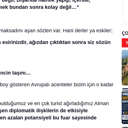
 değil. Dışarıda hainlik yapıp, içeride,
ürmek bundan sonra kolay değil…”
ksadını aşan sözleri var. Hani derler ya eskiler;
ÇO
 esirinizdir, ağızdan çıktıktan sonra siz sözün
incin taşını…
oy gösteren Avrupalı acenteler bizim için o kadar
i bulduğumuz ve en çok turist ağırladığımız Alman
en diplomatik ilişkilerin de etkisiyle
n azalan potansiyeli bu fuar sayesinde