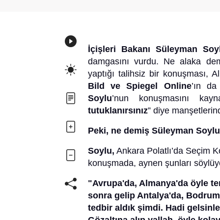
İçişleri Bakanı Süleyman Soy
damgasını vurdu. Ne alaka de
yaptığı talihsiz bir konuşması,
Bild ve Spiegel Online
’ın da
Soylu
’nun konuşmasını kayn
tutuklanırsınız
” diye manşetlerin
Peki, ne demiş Süleyman Soyl
Soylu,
Ankara Polatlı’da Seçim Ko
konuşmada, aynen şunları söylüy
"Avrupa'da, Almanya'da öyle ter
sonra gelip Antalya'da, Bodrum'd
tedbir aldık şimdi. Hadi gelsinl