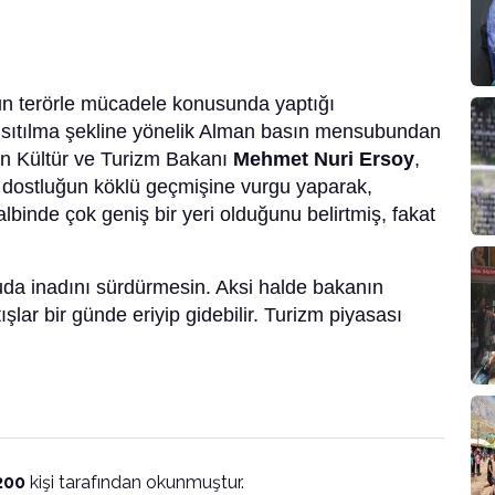
un terörle mücadele konusunda yaptığı
sıtılma şekline yönelik Alman basın mensubundan
an Kültür ve Turizm Bakanı
Mehmet Nuri Ersoy
,
i dostluğun köklü geçmişine vurgu yaparak,
binde çok geniş bir yeri olduğunu belirtmiş, fakat
uda inadını sürdürmesin. Aksi halde bakanın
şlar bir günde eriyip gidebilir. Turizm piyasası
200
kişi tarafından okunmuştur.