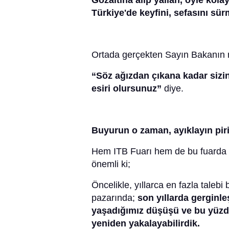
Gözaltına alıp yallah, öyle kolay
Türkiye'de keyfini, sefasını s
Ortada gerçekten Sayın Bakanın ma
“Söz ağızdan çıkana kadar sizin
esiri olursunuz”
diye.
Buyurun o zaman, ayıklayın pir
Hem ITB Fuarı hem de bu fuarda b
önemli ki;
Öncelikle, yıllarca en fazla taleb
pazarında;
son yıllarda gerginleş
yaşadığımız düşüşü ve bu yüzde
yeniden yakalayabilirdik.