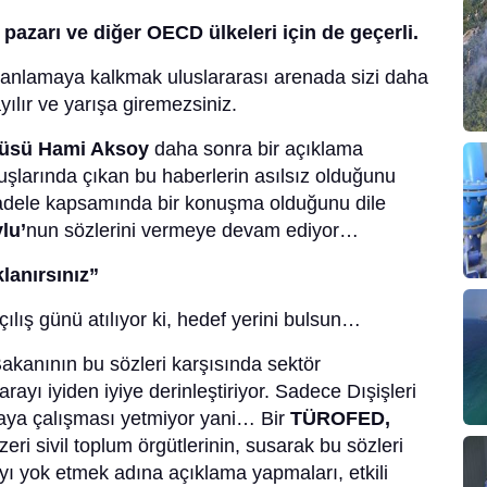
pazarı ve diğer OECD ülkeleri için de geçerli.
lanlamaya kalkmak uluslararası arenada sizi daha
ılır ve yarışa giremezsiniz.
zcüsü Hami Aksoy
daha sonra bir açıklama
şlarında çıkan bu haberlerin asılsız olduğunu
adele kapsamında bir konuşma olduğunu dile
lu’
nun sözlerini vermeye devam ediyor…
klanırsınız”
çılış günü atılıyor ki, hedef yerini bulsun…
Bakanının bu sözleri karşısında sektör
arayı iyiden iyiye derinleştiriyor. Sadece Dışişleri
ya çalışması yetmiyor yani… Bir
TÜROFED,
eri sivil toplum örgütlerinin, susarak bu sözleri
ıyı yok etmek adına açıklama yapmaları, etkili