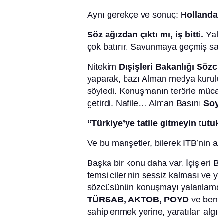
Aynı gerekçe ve sonuç;
Hollanda 
Söz ağızdan çıktı mı, iş bitti.
Ya
çok batırır. Savunmaya geçmiş say
Nitekim
Dışişleri Bakanlığı Sö
yaparak, bazı Alman medya kurulu
söyledi. Konuşmanın terörle müc
getirdi. Nafile… Alman Basını
Soy
“Türkiye’ye tatile gitmeyin tutu
Ve bu manşetler, bilerek ITB’nin a
Başka bir konu daha var. İçişleri 
temsilcilerinin sessiz kalması ve y
sözcüsünün konuşmayı yalanlama
TÜRSAB, AKTOB, POYD
ve benz
sahiplenmek yerine, yaratılan alg