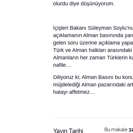
olurdu diye düşünüyorum.
İçişleri Bakanı Süleyman Soylu’n
açıklamanın Alman basınında yan
gelen soru üzerine açıklama yap
Türk ve Alman halkları arasındak
Almanların her zaman Türklerin kal
nafile…
Diliyoruz ki; Alman Basını bu kon
müjdelediği Alman pazarındaki artı
hatayı affetmez…
Bu makale
3
Yayın Tarihi