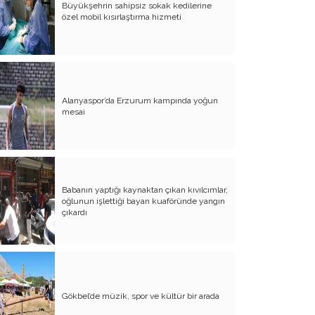
Büyükşehrin sahipsiz sokak kedilerine
özel mobil kısırlaştırma hizmeti
Atalay olayı; yargıyı yönetenlerin
darbesidir!..
CHP’de ne değişti?
Eğitim Sisteminde Sorunlar ve Çözüm
Önerileri
Alanyaspor’da Erzurum kampında yoğun
mesai
Cumhuriyet’in 100. Yılı ve AB İlişkileri
Şehitler üzerinden siyaset!..
Belediye Başkanı'na Neden Oy
Vermeliyim?
Babanın yaptığı kaynaktan çıkan kıvılcımlar,
oğlunun işlettiği bayan kuaföründe yangın
AKP'nin Mülteci Politikası ve
çıkardı
şehitlerimiz!..
Geleceğimize biz karar verelim!..
Kamacı’nın resti!.. İYİ Parti’nin kararı
Gökbel’de müzik, spor ve kültür bir arada
Emine öğretmenim; Atatürk sizlere
güvendi!..