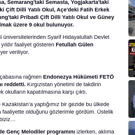
a, Semarang'taki Semasta, Yogjakarta'taki
Çift Dilli Yatılı Okul, Açe'deki Fatih Erkek
ng'taki Pribadi Çift Dilli Yatılı Okul ve Güney
lmak üzere 9 okul bulunuyor.
üniversitelerinden Syarif Hidayatullah Devlet
 yıldır faaliyet gösteren
Fetullah Gülen
yer veriliyor.
n çabasına rağmen
Endonezya Hükümeti FETÖ
ı reddetti.
Kırgızistan yönetimi de takdirin
k okulların kapatılmasına karşı çıktı.
 Kazakistan’a yaptığımız bir gezide bu ülkede
a faaliyette olduğunu gözlerimle gördüm. Üstelik
 biziz…
de Genç Melodiler programını
izlerken, aklıma