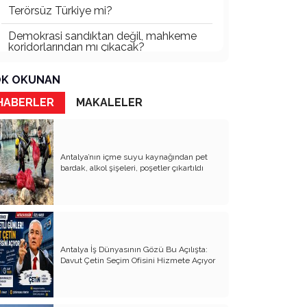
Terörsüz Türkiye mi?
Demokrasi sandıktan değil, mahkeme
koridorlarından mı çıkacak?
Gazetecinin kaderi!..
K OKUNAN
Turizmde Herşey Dahil Sistemi
HABERLER
MAKALELER
tartışılmalı
MB Başkanı ve Şimşek’e
Antalya’nın içme suyu kaynağından pet
Padişahın Vergi Deneyi!..
bardak, alkol şişeleri, poşetler çıkartıldı
Erdoğan ve Özel’e açık mektup!..
Bahçeli siyasetin zirvesine oturdu!..
Artık yeter!.. Başka Antalya yok!..
Antalya İş Dünyasının Gözü Bu Açılışta:
Milli Eğitim cemaatlere mi teslim
Davut Çetin Seçim Ofisini Hizmete Açıyor
ediliyor?
Liyakatın Gözyaşları!..