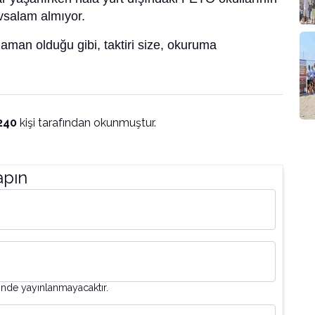
vsalam almıyor.
man olduğu gibi, taktiri size, okuruma
240
kişi tarafından okunmuştur.
apın
inde yayınlanmayacaktır.