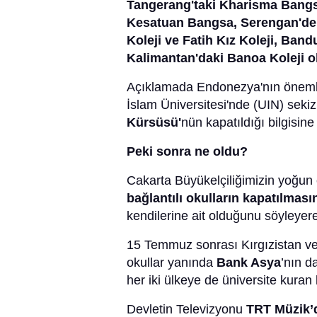
Tangerang'taki Kharisma Bangs
Kesatuan Bangsa, Serengan'deki 
Koleji ve Fatih Kız Koleji, Bandu
Kalimantan'daki Banoa Koleji o
Açıklamada Endonezya'nın önemli 
İslam Üniversitesi'nde (UIN) sekiz
Kürsüsü'
nün kapatıldığı bilgisine 
Peki sonra ne oldu?
Cakarta Büyükelçiliğimizin yoğu
bağlantılı okulların kapatılmasın
kendilerine ait olduğunu söyleyere
15 Temmuz sonrası Kırgızistan ve
okullar yanında
Bank Asya
’nın d
her iki ülkeye de üniversite kuran
Devletin Televizyonu
TRT Müzik’