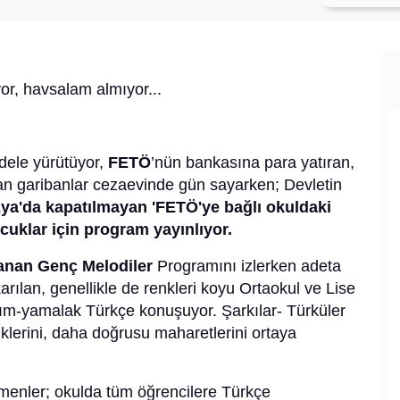
r, havsalam almıyor...
dele yürütüyor,
FETÖ
’nün bankasına para yatıran,
an garibanlar cezaevinde gün sayarken; Devletin
a'da kapatılmayan 'FETÖ'ye bağlı okuldaki
uklar için program yayınlıyor.
anan Genç Melodiler
Programını izlerken adeta
rılan, genellikle de renkleri koyu Ortaokul ve Lise
rım-yamalak Türkçe konuşuyor. Şarkılar- Türküler
lerini, daha doğrusu maharetlerini ortaya
tmenler; okulda tüm öğrencilere Türkçe