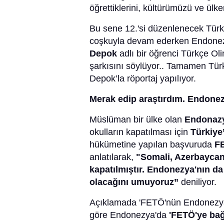
öğrettiklerini, kültürümüzü ve ülke
Bu sene 12.'si düzenlenecek Türkç
coşkuyla devam ederken Endone
Depok
adlı bir öğrenci Türkçe Ol
şarkısını söylüyor.. Tamamen Türkç
Depok’la röportaj yapılıyor.
Merak edip araştırdım. Endonez
Müslüman bir ülke olan
Endonaz
okulların kapatılması için
Türkiye
hükümetine yapılan başvuruda
F
anlatılarak,
"Somali, Azerbaycan
kapatılmıştır. Endonezya'nın d
olacağını umuyoruz”
deniliyor.
Açıklamada 'FETÖ'nün Endonezya'd
göre Endonezya'da
'FETÖ'ye bağ