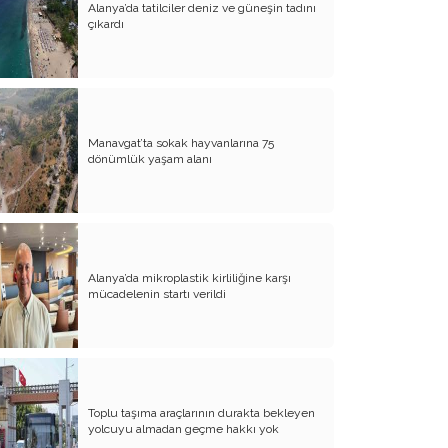
Alanya’da tatilciler deniz ve güneşin tadını
çıkardı
Atalay olayı; yargıyı yönetenlerin
darbesidir!..
CHP’de ne değişti?
Eğitim Sisteminde Sorunlar ve Çözüm
Önerileri
Manavgat’ta sokak hayvanlarına 75
dönümlük yaşam alanı
Cumhuriyet’in 100. Yılı ve AB İlişkileri
Şehitler üzerinden siyaset!..
Belediye Başkanı'na Neden Oy
Vermeliyim?
Alanya’da mikroplastik kirliliğine karşı
mücadelenin startı verildi
AKP'nin Mülteci Politikası ve
şehitlerimiz!..
Geleceğimize biz karar verelim!..
Kamacı’nın resti!.. İYİ Parti’nin kararı
Toplu taşıma araçlarının durakta bekleyen
Emine öğretmenim; Atatürk sizlere
yolcuyu almadan geçme hakkı yok
güvendi!..