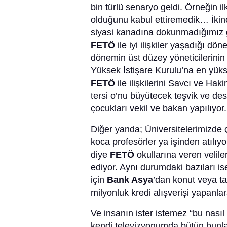
bin türlü senaryo geldi. Örneğin il
olduğunu kabul ettiremedik… İkin
siyasi kanadına dokunmadığımız g
FETÖ
ile iyi ilişkiler yaşadığı d
dönemin üst düzey yöneticilerinin 
Yüksek İstişare Kurulu’na en yüks
FETÖ
ile ilişkilerini Savcı ve H
tersi o’nu büyütecek teşvik ve deste
çocukları vekil ve bakan yapılıyor.
Diğer yanda; Üniversitelerimizde ço
koca profesörler ya işinden atıl
diye
FETÖ
okullarına veren veli
ediyor. Aynı durumdaki bazıları i
için
Bank Asya
’dan konut veya ta
milyonluk kredi alışverişi yapanlar
Ve insanın ister istemez “bu nasıl
kendi televizyonumda bütün bunla