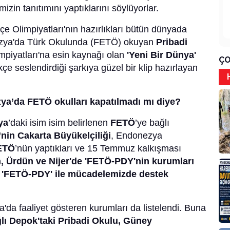
mizin tanıtımını yaptıklarını söylüyorlar.
e Olimpiyatları'nın hazırlıkları bütün dünyada
zya'da Türk Okulunda (FETÖ) okuyan
Pribadi
impiyatları'na esin kaynağı olan
'Yeni Bir Dünya'
ÇO
e seslendirdiği şarkıya güzel bir klip hazırlayan
ya’da FETÖ okulları kapatılmadı mı diye?
ya
’daki isim isim belirlenen
FETÖ
’ye bağlı
’nin Cakarta Büyükelçiliği
, Endonezya
ETÖ
’nün yaptıkları ve 15 Temmuz kalkışması
, Ürdün ve Nijer'de 'FETÖ-PDY'nin kurumları
a 'FETÖ-PDY' ile mücadelemizde destek
a faaliyet gösteren kurumları da listelendi. Buna
lı Depok'taki Pribadi Okulu, Güney