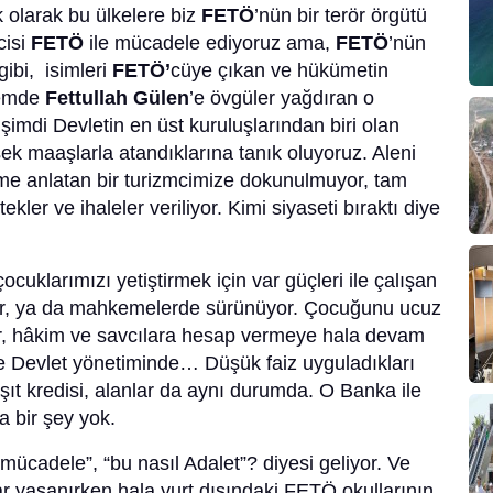
k olarak bu ülkelere biz
FETÖ
’nün bir terör örgütü
cisi
FETÖ
ile mücadele ediyoruz ama,
FETÖ
’nün
ibi, isimleri
FETÖ’
cüye çıkan ve hükümetin
önemde
Fettullah Gülen
’e övgüler yağdıran o
şimdi Devletin en üst kuruluşlarından biri olan
ek maaşlarla atandıklarına tanık oluyoruz. Aleni
akime anlatan bir turizmcimize dokunulmuyor, tam
kler ve ihaleler veriliyor. Kimi siyaseti bıraktı diye
cuklarımızı yetiştirmek için var güçleri ile çalışan
ıyor, ya da mahkemelerde sürünüyor. Çocuğunu ucuz
ler, hâkim ve savcılara hesap vermeye hala devam
se Devlet yönetiminde… Düşük faiz uyguladıkları
şıt kredisi, alanlar da aynı durumda. O Banka ile
a bir şey yok.
 mücadele”, “bu nasıl Adalet”? diyesi geliyor. Ve
r yaşanırken hala yurt dışındaki FETÖ okullarının