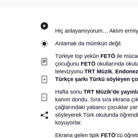
Hiç anlayamıyorum… Aklım ermiyo
Anlamak da mümkün değil.
Türkiye top yekûn
FETÖ
ile müca
çocuğunu
FETÖ
okullarında okut
televizyonu
TRT Müzik
,
Endonezy
Türkçe şarkı Türkü söyleyen çoc
Hafta sonu
TRT Müzik’de yayınl
kanım dondu. Sıra sıra ekrana çıka
çağlarındaki yabancı çocuklar ya
söyleyerek Türk okulunda öğrendik
koyuyorlar.
Ekrana gelen tipik
FETÖ
’cü öğre