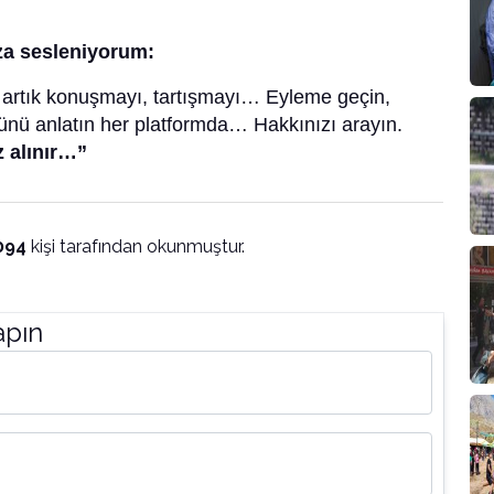
za sesleniyorum:
ın artık konuşmayı, tartışmayı… Eyleme geçin,
nü anlatın her platformda… Hakkınızı arayın.
 alınır…”
094
kişi tarafından okunmuştur.
apın