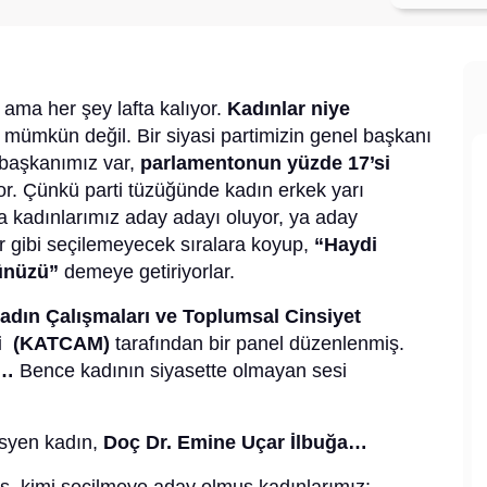
ama her şey lafta kalıyor.
Kadınlar niye
mümkün değil. Bir siyasi partimizin genel başkanı
e başkanımız var,
parlamentonun yüzde 17’si
or. Çünkü parti tüzüğünde kadın erkek yarı
a kadınlarımız aday adayı oluyor, ya aday
er gibi seçilemeyecek sıralara koyup,
“Haydi
cünüzü”
demeye getiriyorlar.
adın Çalışmaları ve Toplumsal Cinsiyet
zi (KATCAM)
tarafından bir panel düzenlenmiş.
”…
Bence kadının siyasette olmayan sesi
syen kadın,
Doç Dr. Emine Uçar İlbuğa…