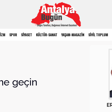
İZM
SPOR
SİYASET
KÜLTÜR-SANAT
YAŞAM-MAGAZİN
SİVİL TOPLUM
me geçin
E