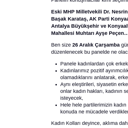
Panelin konuşmacılar kimi seçilmi
Eski MHP Milletvekili Dr. Nesrin
Başak Karataş, AK Parti Konyaa
Antalya Büyükşehir ve Konyaal
Mahallesi Muhtarı Ayşe Peçen
Ben size
26 Aralık Çarşamba
gün
düzenlenecek bu panelde ne olaca
Panele kadınlardan çok erkekl
Kadınlarımız pozitif ayırımcılı
olamadıklarını anlatarak, er
Aynı eleştirileri, siyasetin er
onlar kadın hakları, kadının 
isteyecek,
Hele hele partilerimizin kadın
konuda ne mücadele verdikler
Kadın Kolları deyince, aklıma daha