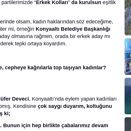
partilerimizde “
Erkek Kolları
”
da kurulsun
eşitlik
yerinde olsam, kadın haklarından söz edeceğime,
ler mi, örneğin
Konyaaltı Belediye Başkanlığı
aday olmasına rağmen, orada bir erkek aday mı
ederek tepki ortaya koyardım.
e, cepheye kağnılarla top taşıyan kadınlar?
lüfer Deveci
, Konyaaltı’nda eylem yapan kadınları
apmış. Kendisine
çok saygı duyarım, koltuğunu
ş ki;
… Bunun için hep birlikte çabalarımız devam