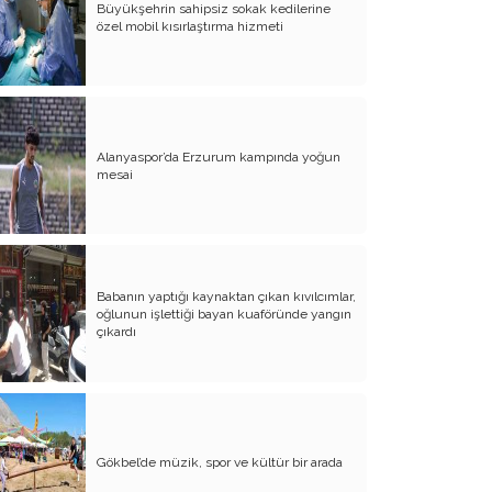
Büyükşehrin sahipsiz sokak kedilerine
özel mobil kısırlaştırma hizmeti
Atalay olayı; yargıyı yönetenlerin
darbesidir!..
CHP’de ne değişti?
Eğitim Sisteminde Sorunlar ve Çözüm
Önerileri
Alanyaspor’da Erzurum kampında yoğun
mesai
Cumhuriyet’in 100. Yılı ve AB İlişkileri
Şehitler üzerinden siyaset!..
Belediye Başkanı'na Neden Oy
Vermeliyim?
Babanın yaptığı kaynaktan çıkan kıvılcımlar,
oğlunun işlettiği bayan kuaföründe yangın
AKP'nin Mülteci Politikası ve
çıkardı
şehitlerimiz!..
Geleceğimize biz karar verelim!..
Kamacı’nın resti!.. İYİ Parti’nin kararı
Gökbel’de müzik, spor ve kültür bir arada
Emine öğretmenim; Atatürk sizlere
güvendi!..