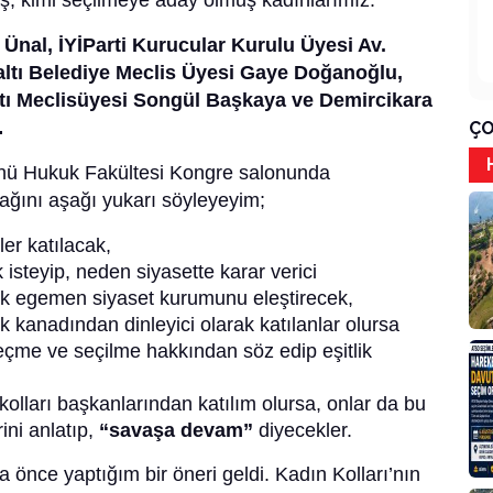
ş, kimi seçilmeye aday olmuş kadınlarımız:
 Ünal, İYİParti Kurucular Kurulu Üyesi Av.
ltı Belediye Meclis Üyesi Gaye Doğanoğlu,
tı Meclisüyesi Songül Başkaya ve Demircikara
…
ÇO
ü Hukuk Fakültesi Kongre salonunda
ğını aşağı yukarı söyleyeyim;
er katılacak,
k isteyip, neden siyasette karar verici
kek egemen siyaset kurumunu eleştirecek,
kek kanadından dinleyici olarak katılanlar olursa
seçme ve seçilme hakkından söz edip eşitlik
 kolları başkanlarından katılım olursa, onlar da bu
ini anlatıp,
“savaşa devam”
diyecekler.
 önce yaptığım bir öneri geldi. Kadın Kolları’nın