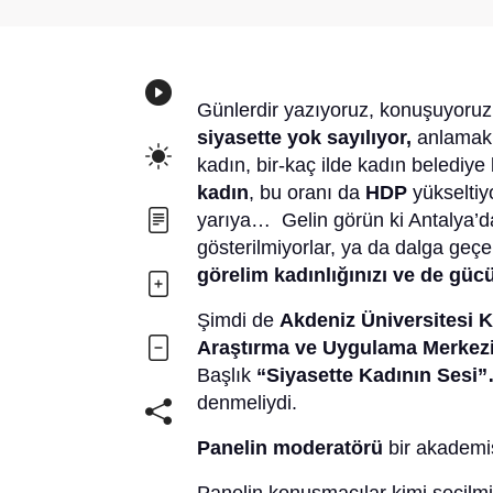
Günlerdir yazıyoruz, konuşuyoruz 
siyasette yok sayılıyor,
anlamak 
kadın, bir-kaç ilde kadın belediy
kadın
, bu oranı da
HDP
yükseltiy
yarıya… Gelin görün ki Antalya’d
gösterilmiyorlar, ya da dalga geç
görelim kadınlığınızı ve de gü
Şimdi de
Akdeniz Üniversitesi K
Araştırma ve Uygulama Merke
Başlık
“Siyasette Kadının Sesi
denmeliydi.
Panelin moderatörü
bir akademi