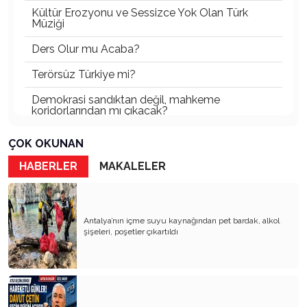
Kültür Erozyonu ve Sessizce Yok Olan Türk
Müziği
Ders Olur mu Acaba?
Terörsüz Türkiye mi?
Demokrasi sandıktan değil, mahkeme
koridorlarından mı çıkacak?
Gazetecinin kaderi!..
ÇOK OKUNAN
Turizmde Herşey Dahil Sistemi tartışılmalı
HABERLER
MAKALELER
MB Başkanı ve Şimşek’e
Padişahın Vergi Deneyi!..
Antalya’nın içme suyu kaynağından pet bardak, alkol
şişeleri, poşetler çıkartıldı
Erdoğan ve Özel’e açık mektup!..
Bahçeli siyasetin zirvesine oturdu!..
Artık yeter!.. Başka Antalya yok!..