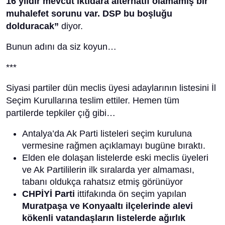
16 yıldır mevcut iktidara alternatif olamamış bir
muhalefet sorunu var. DSP bu boşluğu
dolduracak”
diyor.
Bunun adını da siz koyun…
***
Siyasi partiler dün meclis üyesi adaylarının listesini İl
Seçim Kurullarına teslim ettiler. Hemen tüm
partilerde tepkiler çığ gibi…
Antalya’da Ak Parti listeleri seçim kuruluna
vermesine rağmen açıklamayı bugüne bıraktı.
Elden ele dolaşan listelerde eski meclis üyeleri
ve Ak Partililerin ilk sıralarda yer almaması,
tabanı oldukça rahatsız etmiş görünüyor
CHPİYİ Parti
ittifakında ön seçim yapılan
Muratpaşa ve Konyaaltı
ilçelerinde alevi
kökenli vatandaşların listelerde ağırlık