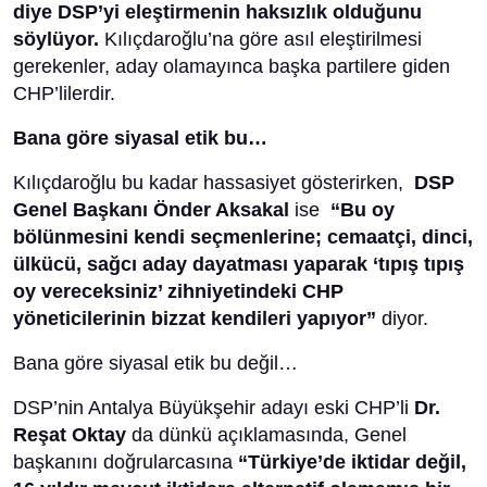
diye DSP’yi eleştirmenin haksızlık olduğunu
söylüyor.
Kılıçdaroğlu’na göre asıl eleştirilmesi
gerekenler, aday olamayınca başka partilere giden
CHP’lilerdir.
Bana göre siyasal etik bu…
Kılıçdaroğlu bu kadar hassasiyet gösterirken,
DSP
Genel Başkanı Önder Aksakal
ise
“Bu oy
bölünmesini kendi seçmenlerine; cemaatçi, dinci,
ülkücü, sağcı aday dayatması yaparak ‘tıpış tıpış
oy vereceksiniz’ zihniyetindeki CHP
yöneticilerinin bizzat kendileri yapıyor”
diyor.
Bana göre siyasal etik bu değil…
DSP’nin Antalya Büyükşehir adayı eski CHP’li
Dr.
Reşat Oktay
da dünkü açıklamasında, Genel
başkanını doğrularcasına
“Türkiye’de iktidar değil,