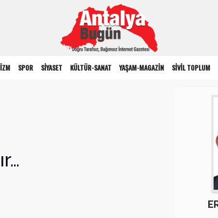
İZM
SPOR
SİYASET
KÜLTÜR-SANAT
YAŞAM-MAGAZİN
SİVİL TOPLUM
ır…
E