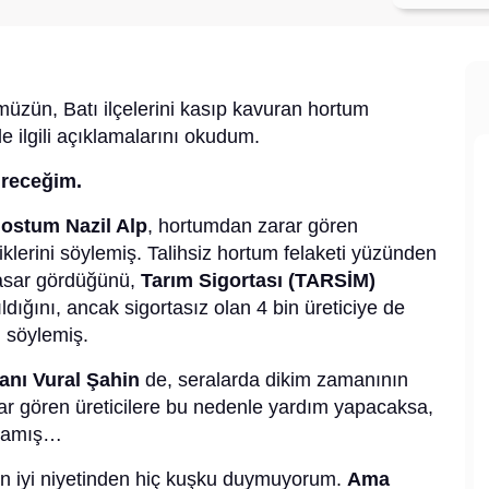
müzün, Batı ilçelerini kasıp kavuran hortum
le ilgili açıklamalarını okudum.
ireceğim.
dostum Nazil Alp
, hortumdan zarar gören
diklerini söylemiş. Talihsiz hortum felaketi yüzünden
hasar gördüğünü,
Tarım Sigortası (TARSİM)
dığını, ancak sigortasız olan 4 bin üreticiye de
i söylemiş.
anı Vural Şahin
de, seralarda dikim zamanının
arar gören üreticilere bu nedenle yardım yapacaksa,
ulamış…
nın iyi niyetinden hiç kuşku duymuyorum.
Ama