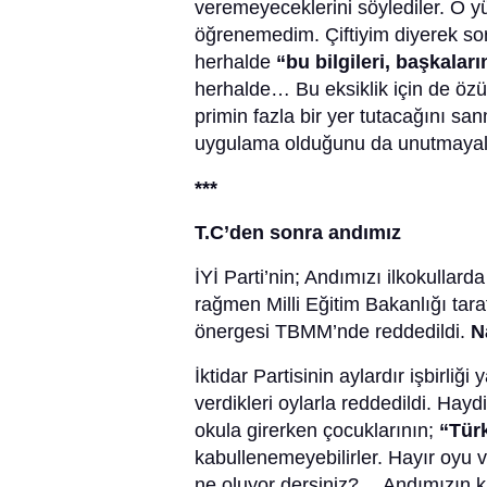
veremeyeceklerini söylediler. O yüz
öğrenemedim. Çiftiyim diyerek sor
herhalde
“bu bilgileri, başkala
herhalde… Bu eksiklik için de özür 
primin fazla bir yer tutacağını s
uygulama olduğunu da unutmay
***
T.C’den sonra andımız
İYİ Parti’nin; Andımızı ilkokullar
rağmen Milli Eğitim Bakanlığı tar
önergesi TBMM’nde reddedildi.
N
İktidar Partisinin aylardır işbirliği
verdikleri oylarla reddedildi. Ha
okula girerken çocuklarının;
“Tür
kabullenemeyebilirler. Hayır oyu v
ne oluyor dersiniz?… Andımızın k