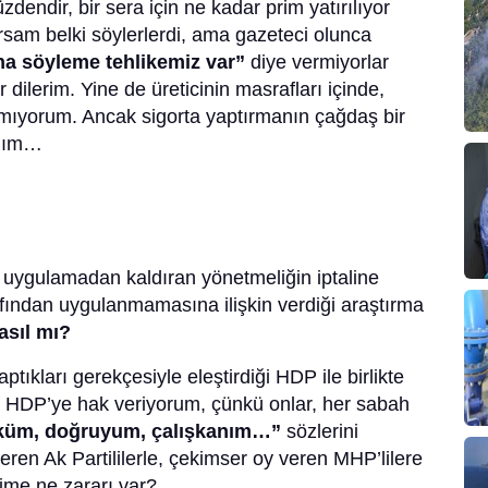
dendir, bir sera için ne kadar prim yatırılıyor
sam belki söylerlerdi, ama gazeteci olunca
rına söyleme tehlikemiz var”
diye vermiyorlar
dilerim. Yine de üreticinin masrafları içinde,
anmıyorum. Ancak sigorta yaptırmanın çağdaş bir
alım…
da uygulamadan kaldıran yönetmeliğin iptaline
afından uygulanmamasına ilişkin verdiği araştırma
asıl mı?
 yaptıkları gerekçesiyle eleştirdiği HDP ile birlikte
ydi HDP’ye hak veriyorum, çünkü onlar, her sabah
küm, doğruyum, çalışkanım…”
sözlerini
eren Ak Partililerle, çekimser oy veren MHP’lilere
ime ne zararı var?