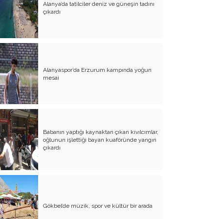
Alanya’da tatilciler deniz ve güneşin tadını
çıkardı
Atalay olayı; yargıyı yönetenlerin
darbesidir!..
CHP’de ne değişti?
Eğitim Sisteminde Sorunlar ve Çözüm
Önerileri
Alanyaspor’da Erzurum kampında yoğun
mesai
Cumhuriyet’in 100. Yılı ve AB İlişkileri
Şehitler üzerinden siyaset!..
Belediye Başkanı'na Neden Oy
Vermeliyim?
Babanın yaptığı kaynaktan çıkan kıvılcımlar,
oğlunun işlettiği bayan kuaföründe yangın
AKP'nin Mülteci Politikası ve
çıkardı
şehitlerimiz!..
Geleceğimize biz karar verelim!..
Kamacı’nın resti!.. İYİ Parti’nin kararı
Gökbel’de müzik, spor ve kültür bir arada
Emine öğretmenim; Atatürk sizlere
güvendi!..