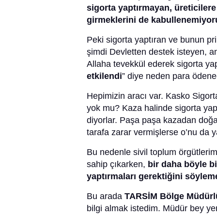
sigorta yaptırmayan, üreticiler
girmeklerini de kabullenemiyo
Peki sigorta yaptıran ve bunun pri
şimdi Devletten destek isteyen, a
Allaha tevekkül ederek sigorta ya
etkilendi
” diye neden para öden
Hepimizin aracı var. Kasko Sigorta
yok mu? Kaza halinde sigorta ya
diyorlar. Paşa paşa kazadan doğan 
tarafa zarar vermişlerse o’nu da y
Bu nedenle sivil toplum örgütlerim
sahip çıkarken,
bir daha böyle bi
yaptırmaları gerektiğini söylem
Bu arada
TARSİM Bölge Müdürl
bilgi almak istedim. Müdür bey yeri