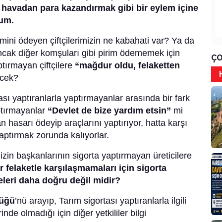
e havadan para kazandırmak gibi bir eylem içine
rum.
mini ödeyen çiftçilerimizin ne kabahati var? Ya da
ncak diğer komşuları gibi pirim ödememek için
ÇO
ptırmayan çiftçilere
“mağdur oldu, felaketten
ecek?
sı yaptıranlarla yaptırmayanlar arasında bir fark
ptırmayanlar
“Devlet de bize yardım etsin”
mi
hasarı ödeyip araçlarını yaptırıyor, hatta karşı
aptırmak zorunda kalıyorlar.
izin başkanlarının sigorta yaptırmayan üreticilere
r felaketle karşılaşmamaları için sigorta
eleri daha doğru değil midir?
üğü
’nü arayıp, Tarım sigortası yaptıranlarla ilgili
nde olmadığı için diğer yetkililer bilgi