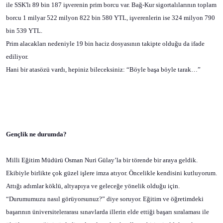
ile SSK'lı 89 bin 187 işverenin prim borcu var. Bağ-Kur sigortalılarının toplam
borcu 1 milyar 522 milyon 822 bin 580 YTL, işverenlerin ise 324 milyon 790
bin 539 YTL.
Prim alacakları nedeniyle 19 bin haciz dosyasının takipte olduğu da ifade
ediliyor.
Hani bir atasözü vardı, hepiniz bileceksiniz: “Böyle başa böyle tarak…”
Gençlik ne durumda?
Milli Eğitim Müdürü Osman Nuri Gülay’la bir törende bir araya geldik.
Ekibiyle birlikte çok güzel işlere imza atıyor. Öncelikle kendisini kutluyorum.
Attığı adımlar köklü, altyapıya ve geleceğe yönelik olduğu için.
“Durumumuzu nasıl görüyorsunuz?” diye soruyor. Eğitim ve öğretimdeki
başarının üniversitelerarası sınavlarda illerin elde ettiği başarı sıralaması ile