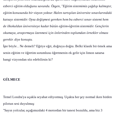
ezberci eğitim olduğunu savundu. Özgen, ''Eğitim sistemimiz çağdışı kalmıştır,
eğitim konusunda bir vizyon yoktur. Halen tartışılan üniversite sınavlarındaki
katsayı sistemidir. Oysa değişmesi gereken hem bu ezberci sınav sistemi hem
de ilkokuldan üniversiteye kadar bütün eğitim-öğretim sistemidir. Gençlerin
okumaya, araştırmaya özenmesi için önlerinden toplumdan örnekler olması
gerekir. diye konuştu.
İşte böyle... Ne demeli? Eğriye eğri, doğruya doğru. Belki klasik bir örnek ama
senin eğitim ve öğretim sorumlusu öğretmenin ek gelir için limon satarsa
hangi vizyondan söz edebilirsin ki?
GÜLMECE
Temel Londra'ya uçakla seyahat ediyormuş. Uçakta her şey normal iken birden
pilotun sesi duyulmuş:
"Sayın yolcular, uçağımızdaki 4 motordan bir tanesi bozuldu, ama biz 3