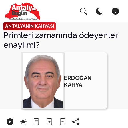
Arama Yap!
Kapat
ANTALYANIN KAHYASI
Primleri zamanında ödeyenler
enayi mi?
ERDOĞAN
KAHYA