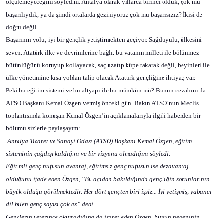
ölçülemeyeceğini söyledim. Antalya olarak yıllarca birinci olduk, çok mu
başarılıydık, ya da şimdi ortalarda geziniyoruz çok mu başarısızız? İkisi de
doğru değil.
Başarının yolu; iyi bir gençlik yetiştirmekten geçiyor. Sağduyulu, ülkesini
seven, Atatürk ilke ve devrimlerine bağlı, bu vatanın milleti ile bölünmez
bütünlüğünü koruyup kollayacak, saç uzatıp küpe takarak değil, beyinleri ile
ülke yönetimine kısa yoldan talip olacak Atatürk gençliğine ihtiyaç var.
Peki bu eğitim sistemi ve bu altyapı ile bu mümkün mü? Bunun cevabını da
ATSO Başkanı Kemal Özgen vermiş önceki gün. Bakın ATSO’nun Meclis
toplantısında konuşan Kemal Özgen’in açıklamalarıyla ilgili haberden bir
bölümü sizlerle paylaşayım:
Antalya Ticaret ve Sanayi Odası (ATSO) Başkanı Kemal Özgen, eğitim
sisteminin çağdışı kaldığını ve bir vizyonu olmadığını söyledi.
Eğitimli genç nüfusun avantaj, eğitimsiz genç nüfusun ise dezavantaj
olduğunu ifade eden Özgen, ''Bu açıdan bakıldığında gençliğin sorunlarının
büyük olduğu görülmektedir. Her dört gençten biri işsiz... İyi yetişmiş, yabancı
dil bilen genç sayısı çok az” dedi.
Gençlerin yeterince okumadığına da işaret eden Özgen, bunun nedeninin