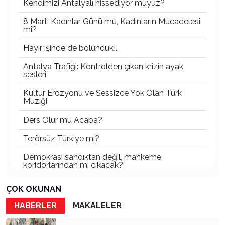
Kendimizi Antalyalı hissediyor muyuz?
8 Mart: Kadınlar Günü mü, Kadınların Mücadelesi
mi?
Hayır işinde de bölündük!..
Antalya Trafiği: Kontrolden çıkan krizin ayak
sesleri
Kültür Erozyonu ve Sessizce Yok Olan Türk
Müziği
Ders Olur mu Acaba?
Terörsüz Türkiye mi?
Demokrasi sandıktan değil, mahkeme
koridorlarından mı çıkacak?
Gazetecinin kaderi!..
ÇOK OKUNAN
Turizmde Herşey Dahil Sistemi tartışılmalı
HABERLER
MAKALELER
MB Başkanı ve Şimşek’e