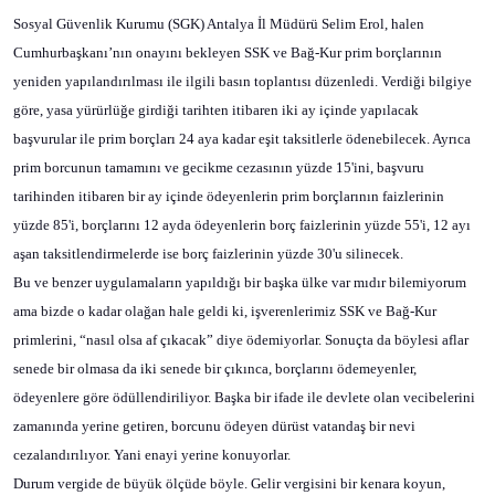
Sosyal Güvenlik Kurumu (SGK) Antalya İl Müdürü Selim Erol, halen
Cumhurbaşkanı’nın onayını bekleyen SSK ve Bağ-Kur prim borçlarının
yeniden yapılandırılması ile ilgili basın toplantısı düzenledi. Verdiği bilgiye
göre, yasa yürürlüğe girdiği tarihten itibaren iki ay içinde yapılacak
başvurular ile prim borçları 24 aya kadar eşit taksitlerle ödenebilecek. Ayrıca
prim borcunun tamamını ve gecikme cezasının yüzde 15'ini, başvuru
tarihinden itibaren bir ay içinde ödeyenlerin prim borçlarının faizlerinin
yüzde 85'i, borçlarını 12 ayda ödeyenlerin borç faizlerinin yüzde 55'i, 12 ayı
aşan taksitlendirmelerde ise borç faizlerinin yüzde 30'u silinecek.
Bu ve benzer uygulamaların yapıldığı bir başka ülke var mıdır bilemiyorum
ama bizde o kadar olağan hale geldi ki, işverenlerimiz SSK ve Bağ-Kur
primlerini, “nasıl olsa af çıkacak” diye ödemiyorlar. Sonuçta da böylesi aflar
senede bir olmasa da iki senede bir çıkınca, borçlarını ödemeyenler,
ödeyenlere göre ödüllendiriliyor. Başka bir ifade ile devlete olan vecibelerini
zamanında yerine getiren, borcunu ödeyen dürüst vatandaş bir nevi
cezalandırılıyor. Yani enayi yerine konuyorlar.
Durum vergide de büyük ölçüde böyle. Gelir vergisini bir kenara koyun,