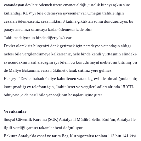
vatandaştan devlete ödemek üzere emanet aldığı, üstelik bir ayı aşkın süre
kullandığı KDV’yi bile ödemeyen işverenler var. Örneğin trafikle ilgili
cezaları ödemezseniz ceza miktarı 3 katına çıktıktan sonra donduruluyor, bu
parayı aracınızı satıncaya kadar ödemeseniz de olur.
Tabii madalyonun bir de diğer yüzü var:
Devlet olarak siz bütçenizi denk getirmek için neredeyse vatandaşın aldığı
nefesi bile vergilendirmeye kalkarsanız, hele bir de kendi yurttaşının elindeki-
avucundakini nasıl alacağını iyi bilen, bu konuda hayat mektebini bitirmiş bir
de Maliye Bakanınız varsa hükümet olarak sırtınız yere gelmez.
Her şeyi “Devlet babadır” diye kabullenen vatandaş, evinde olmadığından hiç
konuşmadığı ev telefonu için, “sabit ücret ve vergiler” adları altında 15 YTL
ödüyorsa, o da nasıl hile yapacağının hesapları içine girer.
Ve rakamlar
Sosyal Güvenlik Kurumu (SGK) Antalya İl Müdürü Selim Erol’un, Antalya ile
ilgili verdiği çarpıcı rakamlar beni doğruluyor.
Bakınız Antalya'da esnaf ve tarım Bağ-Kur sigortalısı toplam 113 bin 141 kişi