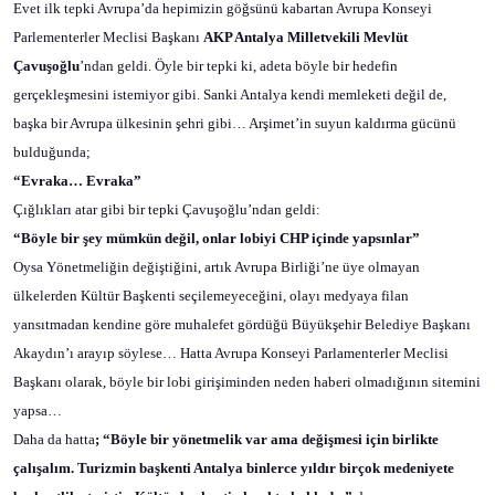
Evet ilk tepki Avrupa’da hepimizin göğsünü kabartan Avrupa Konseyi
Parlementerler Meclisi Başkanı
AKP Antalya Milletvekili
Mevlüt
Çavuşoğlu
’ndan geldi. Öyle bir tepki ki, adeta böyle bir hedefin
gerçekleşmesini istemiyor gibi. Sanki Antalya kendi memleketi değil de,
başka bir Avrupa ülkesinin şehri gibi… Arşimet’in suyun kaldırma gücünü
bulduğunda;
“Evraka… Evraka”
Çığlıkları atar gibi bir tepki Çavuşoğlu’ndan geldi:
“Böyle bir şey mümkün değil, onlar lobiyi CHP içinde yapsınlar”
Oysa Yönetmeliğin değiştiğini, artık Avrupa Birliği’ne üye olmayan
ülkelerden Kültür Başkenti seçilemeyeceğini, olayı medyaya filan
yansıtmadan kendine göre muhalefet gördüğü Büyükşehir Belediye Başkanı
Akaydın’ı arayıp söylese… Hatta Avrupa Konseyi Parlamenterler Meclisi
Başkanı olarak, böyle bir lobi girişiminden neden haberi olmadığının sitemini
yapsa…
Daha da hatta
; “Böyle bir yönetmelik var ama değişmesi için birlikte
çalışalım. Turizmin başkenti Antalya binlerce yıldır birçok medeniyete