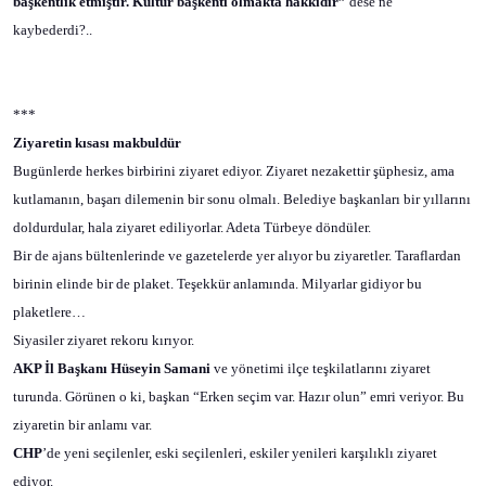
başkentlik etmiştir. Kültür başkenti olmakta hakkıdır”
dese ne
kaybederdi?..
***
Ziyaretin kısası makbuldür
Bugünlerde herkes birbirini ziyaret ediyor. Ziyaret nezakettir şüphesiz, ama
kutlamanın, başarı dilemenin bir sonu olmalı. Belediye başkanları bir yıllarını
doldurdular, hala ziyaret ediliyorlar. Adeta Türbeye döndüler.
Bir de ajans bültenlerinde ve gazetelerde yer alıyor bu ziyaretler. Taraflardan
birinin elinde bir de plaket. Teşekkür anlamında. Milyarlar gidiyor bu
plaketlere…
Siyasiler ziyaret rekoru kırıyor.
AKP İl Başkanı Hüseyin Samani
ve yönetimi ilçe teşkilatlarını ziyaret
turunda. Görünen o ki, başkan “Erken seçim var. Hazır olun” emri veriyor. Bu
ziyaretin bir anlamı var.
CHP
’de yeni seçilenler, eski seçilenleri, eskiler yenileri karşılıklı ziyaret
ediyor.