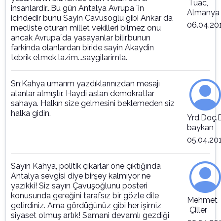
Tuac,
insanlardir...Bu gün Antalya Avrupa ´in
Almanya
icindedir bunu Sayin Cavusoglu gibi Ankar da
06.04.20
mecliste oturan millet vekilleri bilmez onu
ancak Avrupa´da yasayanlar bilir,bunun
farkinda olanlardan biride sayin Akaydin
tebrik etmek lazim...saygilarimla.
Sn;Kahya umarım yazdıklarınızdan mesajı
alanlar almıştır. Haydi aslan demokratlar
sahaya. Halkın size gelmesini beklemeden siz
halka gidin.
Yrd.Doç.D
baykan
05.04.20
Sayın Kahya, politik çıkarlar öne çıktığında
Antalya sevgisi diye birşey kalmıyor ne
yazıkki! Siz sayın Çavuşoğlunu posteri
konusunda gereğini tarafsız bir gözle dile
Mehmet
getirdiniz. Ama gördüğünüz gibi her işimiz
Çiller
siyaset olmuş artık! Samani devamlı gezdiği