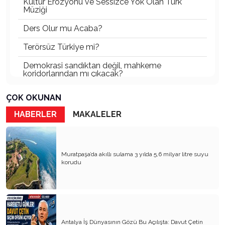
Kültür Erozyonu ve Sessizce Yok Olan Türk
Müziği
Ders Olur mu Acaba?
Terörsüz Türkiye mi?
Demokrasi sandıktan değil, mahkeme
koridorlarından mı çıkacak?
Gazetecinin kaderi!..
ÇOK OKUNAN
Turizmde Herşey Dahil Sistemi tartışılmalı
HABERLER
MAKALELER
MB Başkanı ve Şimşek’e
Padişahın Vergi Deneyi!..
Muratpaşa’da akıllı sulama 3 yılda 5,6 milyar litre suyu
korudu
Erdoğan ve Özel’e açık mektup!..
Bahçeli siyasetin zirvesine oturdu!..
Artık yeter!.. Başka Antalya yok!..
Milli Eğitim cemaatlere mi teslim ediliyor?
Antalya İş Dünyasının Gözü Bu Açılışta: Davut Çetin