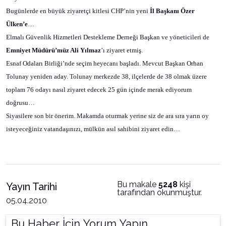
Bugünlerde en büyük ziyaretçi kitlesi CHP’nin yeni
İl Başkanı Özer
Ülken’e
…
Elmalı Güvenlik Hizmetleri Destekleme Derneği Başkan ve yöneticileri de
Emniyet Müdürü’müz Ali Yılmaz
’ı ziyaret etmiş.
Esnaf Odaları Birliği’nde seçim heyecanı başladı. Mevcut Başkan Orhan
Tolunay yeniden aday. Tolunay merkezde 38, ilçelerde de 38 olmak üzere
toplam 76 odayı nasıl ziyaret edecek 25 gün içinde merak ediyorum
doğrusu…
Siyasilere son bir önerim. Makamda oturmak yerine siz de ara sıra yarın oy
isteyeceğiniz vatandaşınızı, mülkün asıl sahibini ziyaret edin…
Bu makale
5248
kişi
Yayın Tarihi
tarafından okunmuştur.
05.04.2010
Bu Haber İçin Yorum Yapın