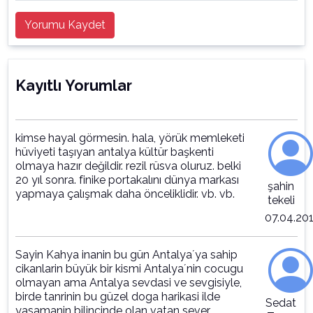
Yorumu Kaydet
Kayıtlı Yorumlar
kimse hayal görmesin. hala, yörük memleketi
hüviyeti taşıyan antalya kültür başkenti
olmaya hazır değildir. rezil rüsva oluruz. belki
20 yıl sonra. finike portakalını dünya markası
şahin
yapmaya çalışmak daha önceliklidir. vb. vb.
tekeli
07.04.20
Sayin Kahya inanin bu gün Antalya´ya sahip
cikanlarin büyük bir kismi Antalya´nin cocugu
olmayan ama Antalya sevdasi ve sevgisiyle,
birde tanrinin bu güzel doga harikasi ilde
Sedat
yasamanin bilincinde olan vatan sever