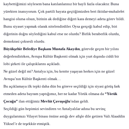
kaybettiğimizi söylesem bana katılanlarınız bir hayli fazla olacaktır. Buna
yürekten inanıyorum. Çok partili hayata geçtiğimizden beri iktidar-muhalefet
hangisi olursa olsun, birinin ak dediğine diğeri kara demeyi adeta görev bildi.
Bunu siyaset yapmak olarak nitelendirdiler. Oysa gerçeği kabul edip, biri
diğerinin doğru söylediğini kabul etse ne olurdu? Birlik beraberlik olurdu,
demokrasi çoksesli olurdu.
Büyükşehir Belediye Başkanı Mustafa Akaydın
, görevde geçen bir yılını
değerlendirirken, Avrupa Kültür Başkenti olmak için yurt dışında ciddi bir
lobi şirketi ile çalıştıklarını açıkladı.
Ne güzel değil mi? Antalya için, bu kentte yaşayan herkes için ne güzel
Avrupa’nın Kültür Başkenti olmak…
Bu açıklamaya ilk tepki daha dün bu göreve seçildiği için siyasi görüş fark
etmeden adeta bayram yaptığımız, her ne kadar Yörük olmasa da
“Yörük
Çocuğu”
ilan ettiğimiz
Mevlüt Çavuşoğlu
’ndan geldi.
Seçildiği gün hepimizi sevindiren ve Antalyalılar adına bu sevinç
duygularımızı Vilayet binası önüne astığı dev afişle dile getiren Vali Alaaddin
Yüksel’e de teşekkür etmiştik.