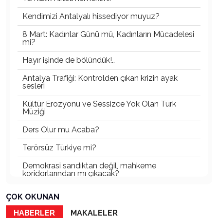
Kendimizi Antalyalı hissediyor muyuz?
8 Mart: Kadınlar Günü mü, Kadınların Mücadelesi
mi?
Hayır işinde de bölündük!..
Antalya Trafiği: Kontrolden çıkan krizin ayak
sesleri
Kültür Erozyonu ve Sessizce Yok Olan Türk
Müziği
Ders Olur mu Acaba?
Terörsüz Türkiye mi?
Demokrasi sandıktan değil, mahkeme
koridorlarından mı çıkacak?
Gazetecinin kaderi!..
ÇOK OKUNAN
Turizmde Herşey Dahil Sistemi tartışılmalı
HABERLER
MAKALELER