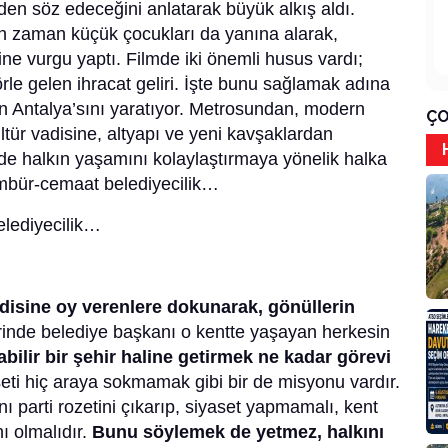
en söz edeceğini anlatarak büyük alkış aldı.
an zaman küçük çocukları da yanına alarak,
e vurgu yaptı. Filmde iki önemli husus vardı;
örle gelen ihracat geliri. İşte bunu sağlamak adına
ğin Antalya’sını yaratıyor. Metrosundan, modern
ÇO
ültür vadisine, altyapı ve yeni kavşaklardan
 de halkın yaşamını kolaylaştırmaya yönelik halka
mbür-cemaat belediyecilik…
elediyecilik…
disine oy verenlere dokunarak, gönüllerin
inde belediye başkanı o kentte yaşayan herkesin
bilir bir şehir haline getirmek ne kadar görevi
aseti hiç araya sokmamak gibi bir de misyonu vardır.
nı parti rozetini çıkarıp, siyaset yapmamalı, kent
ı olmalıdır.
Bunu söylemek de yetmez, halkını