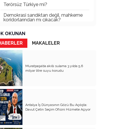
Terörsüz Türkiye mi?
Demokrasi sandıktan değil, mahkeme
koridorlarından mı çıkacak?
Gazetecinin kaderi!..
K OKUNAN
Turizmde Herşey Dahil Sistemi
HABERLER
MAKALELER
tartışılmalı
MB Başkanı ve Şimşek’e
Muratpaşa’da akıllı sulama 3 yılda 5,6
Padişahın Vergi Deneyi!..
milyar litre suyu korudu
Erdoğan ve Özel’e açık mektup!..
Bahçeli siyasetin zirvesine oturdu!..
Artık yeter!.. Başka Antalya yok!..
Antalya İş Dünyasının Gözü Bu Açılışta:
Milli Eğitim cemaatlere mi teslim
Davut Çetin Seçim Ofisini Hizmete Açıyor
ediliyor?
Liyakatın Gözyaşları!..