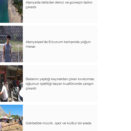
Alanya’da tatilciler deniz ve güneşin tadını
çıkardı
Atalay olayı; yargıyı yönetenlerin
darbesidir!..
CHP’de ne değişti?
Eğitim Sisteminde Sorunlar ve Çözüm
Önerileri
Alanyaspor’da Erzurum kampında yoğun
mesai
Cumhuriyet’in 100. Yılı ve AB İlişkileri
Şehitler üzerinden siyaset!..
Belediye Başkanı'na Neden Oy
Vermeliyim?
Babanın yaptığı kaynaktan çıkan kıvılcımlar,
oğlunun işlettiği bayan kuaföründe yangın
AKP'nin Mülteci Politikası ve
çıkardı
şehitlerimiz!..
Geleceğimize biz karar verelim!..
Kamacı’nın resti!.. İYİ Parti’nin kararı
Gökbel’de müzik, spor ve kültür bir arada
Emine öğretmenim; Atatürk sizlere
güvendi!..