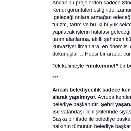
Ancak bu projelerden sadece 8’ind
Kendi görüntüleri eşliğinde, zam
geleceği onlara armağan edeceğin
turizm, tarım ve bu iki büyük sekt
yapılacak işlerin hülalası gelece
tarım alanlarına, akıllı şehirden k
kurvaziyer limanlara, en önemlisi
dokunuşlar… Hepsi bir arada, cü
Tek kelimeyle
“mükemmel”
bir b
***
Ancak belediyecilik sadece ken
alarak yapılmıyor.
Avrupa kentler
belediye başkanıdır.
Şehri yaşana
ise
vatandaşı ile ilişkilerinde siy
Başka bir ifade ile belediye başka
halkının tümünün belediye başkan