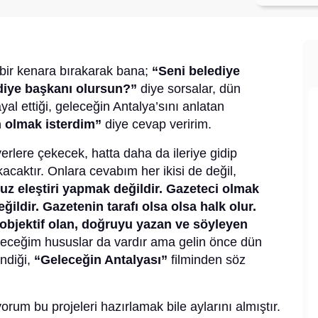
 bir kenara bırakarak bana;
“Seni belediye
ediye başkanı olursun?”
diye sorsalar, dün
 ettiği, geleceğin Antalya’sını anlatan
n olmak isterdim”
diye cevap veririm.
yerlere çekecek, hatta daha da ileriye gidip
kacaktır. Onlara cevabım her ikisi de değil,
z eleştiri yapmak değildir. Gazeteci olmak
ğildir. Gazetenin tarafı olsa olsa halk olur.
 objektif olan, doğruyu yazan ve söyleyen
tireceğim hususlar da vardır ama gelin önce dün
endiği,
“Geleceğin Antalyası”
filminden söz
rum bu projeleri hazırlamak bile aylarını almıştır.