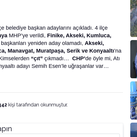
 belediye başkan adaylarını açıkladı. 4 ilçe
anya
MHP’ye verildi,
Finike, Akseki, Kumluca,
 başkanları yeniden aday olamadı,
Akseki,
ca, Manavgat, Muratpaşa, Serik ve Konyaaltı
’na
. Kimselerden
“çıt”
çıkmadı…
CHP’
de öyle mi, Atı
nyaaltı adayı Semih Esen’le uğraşanlar var…
442
kişi tarafından okunmuştur.
apın