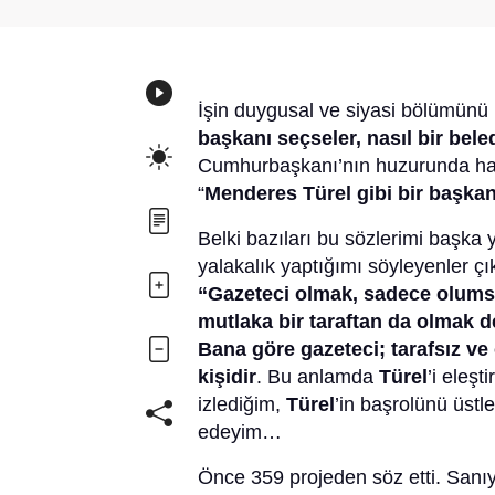
İşin duygusal ve siyasi bölümünü
başkanı seçseler, nasıl bir bel
Cumhurbaşkanı’nın huzurunda hayal
“
Menderes Türel gibi bir başka
Belki bazıları bu sözlerimi başka 
yalakalık yaptığımı söyleyenler çı
“Gazeteci olmak, sadece olumsu
mutlaka bir taraftan da olmak de
Bana göre gazeteci; tarafsız ve
kişidir
. Bu anlamda
Türel
’i eleş
izlediğim,
Türel
’in başrolünü üstl
edeyim…
Önce 359 projeden söz etti. Sanıyo