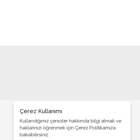
Gençliğin düşüncesini öğrenmek ister
misiniz?
Böyle siyasetin içine…
Önce insan mı?
Yok birbirimizden farkımız…
TRT ve yangınlar
Bunun adı hizmet değil; Soygun
Hangi Bayram?
Antalya vizyoner bir siyasetçi kazandı
Aykavital ve sağlık turizmi!..
Çerez Kullanımı
Devlet ve sistem…
Kullandığımız çerezler hakkında bilgi almak ve
haklarınızı öğrenmek için Çerez Politikamıza
Siyaset bu değil…
bakabilirsiniz.