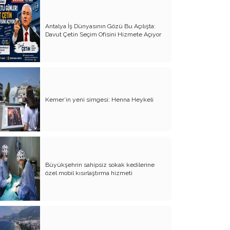
Milletin gerçek vekili misiniz?
Antalya İş Dünyasının Gözü Bu Açılışta:
Bungalov Turizmini sevmeyen Turizm
Davut Çetin Seçim Ofisini Hizmete Açıyor
Bakanı!..
İş adamına bu yakışır!..
Basın Özgürlüğü- Özgür basın
''Mesut Kocagöz yalnız değildir!..''
Kemer’in yeni simgesi: Henna Heykeli
Satılacak arazi kalmadı, yaya yolunu
göz diktiler
Kime oy vermeliyiz?..
Var mı alan; 5 daire fiyatına Şeker
Büyükşehrin sahipsiz sokak kedilerine
Fabrikası
özel mobil kısırlaştırma hizmeti
İşte yeni-özlenen CHP
Denetimsiz Zamlar ve Vergi Kaçakçılığı
Torosların evladı, köylü çocuğu Böcek…