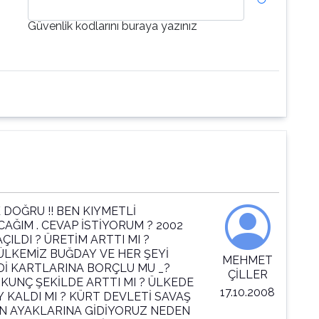
Güvenlik kodlarını buraya yazınız
DOĞRU !! BEN KIYMETLİ
AĞIM . CEVAP İSTİYORUM ? 2002
ILDI ? ÜRETİM ARTTI MI ?
ÜLKEMİZ BUĞDAY VE HER ŞEYİ
MEHMET
Dİ KARTLARINA BORÇLU MU _?
ÇİLLER
RKUNÇ ŞEKİLDE ARTTI MI ? ÜLKEDE
17.10.2008
Y KALDI MI ? KÜRT DEVLETİ SAVAŞ
NİN AYAKLARINA GİDİYORUZ NEDEN