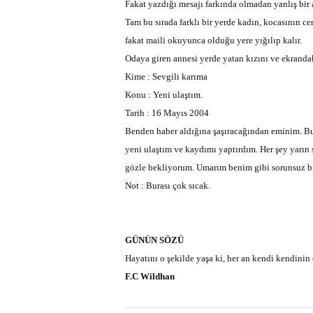
Fakat yazdığı mesajı farkında olmadan yanlış bir
Tam bu sırada farklı bir yerde kadın, kocasının c
fakat maili okuyunca olduğu yere yığılıp kalır.
Odaya giren annesi yerde yatan kızını ve ekrandak
Kime : Sevgili karıma
Konu : Yeni ulaştım.
Tarih : 16 Mayıs 2004
Benden haber aldığına şaşıracağından eminim. Bur
yeni ulaştım ve kaydımı yaptırdım. Her şey yarın
gözle bekliyorum. Umarım benim gibi sorunsuz bir
Not : Burası çok sıcak.
GÜNÜN SÖZÜ
Hayatını o şekilde yaşa ki, her an kendi kendinin e
F.C Wildhan