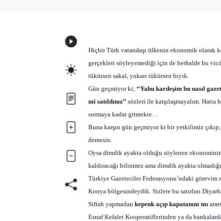
Hiçbir Türk vatandaşı ülkenin ekonomik olarak k
gerçekleri söyleyemediği için de herhalde bu vic
tükürsen sakal, yukarı tükürsen bıyık.
Gün geçmiyor ki;
“Yahu kardeşim bu nasıl gazete
mi satıldınız”
sözleri ile karşılaşmayalım. Hatta 
sormaya kadar gitmekte…
Buna karşın gün geçmiyor ki bir yetkilimiz çıkıp
demesin.
Oysa dimdik ayakta olduğu söylenen ekonominin t
kaldıracağı bilinmez ama dimdik ayakta olmadığı 
Türkiye Gazeteciler Federasyonu’ndaki görevim n
Konya bölgesindeydik. Sizlere bu satırları Diyar
Siftah yapmadan
kepenk açıp kapatanını mı
arar
Esnaf Kefalet Kooperatiflerinden ya da bankalard