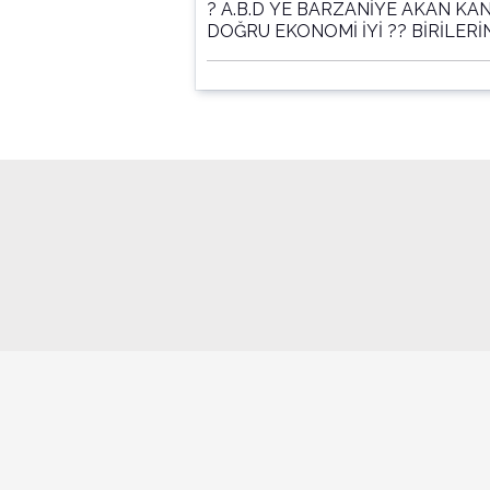
? A.B.D YE BARZANİYE AKAN KA
DOĞRU EKONOMİ İYİ ?? BİRİLERİN