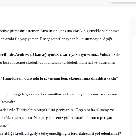
ötüye gitmesini istemez. Ama insan yangına körükle gitmekle suçlanınca,
dan azabı ile yaşayamaz. Biz gazeteciler aynen bu durumdayız. Aşağı
ciliktir. Artık esnaf kan ağlıyor. Siz satır yazmıyorsunuz. Yoksa siz de
bu konu internet sitelerinde muhterem validelerimizin hal ve hatırlarını
,
“Hamdolsun, dünyada kriz yaşanırken, ekonomimiz dimdik ayakta”
emel direği küçük esnaf ve sanatkar mefta olmuştur. Cenazesini kimin
kesindir.
edeniyle Türkiye’nin birçok ilini geziyorum. Geçen hafta Aksaray ve
bakır’dan yazıyorum. Nereye giderseniz gidin esnafın durumu perişan.
sınız?
an aldığı kredileri geriye ödeyemediği için
icra dairesini yol edenini mi?