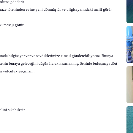
 adrese gönderir….
enaze töreninden evine yeni dönmüştür ve bilgisayarındaki maili görür
i mesajı görür.
ada bilgisayar var ve sevdiklerimize e-mail gönderebiliyoruz. Buraya
 senin buraya geleceğini düşünülerek hazırlanmış. Seninle buluşmayı dört
 yolculuk geçirirsin.
lini sıkabilesin.