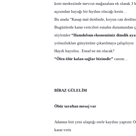
kent merkezinde mevcut mağazalara ek olarak 3 bü
açısından bayağı bir faydası olacağı kesin…
Bu arada “Kasap mal derdinde, koyun can derdi
Bugünlerde karar vericileri esnafın durumundan ç
söylemler
“Hamdolsun ekonomimiz dimdik aya
yolsuzlukları günyüzüne çıkarılmaya çalışılıyor.
Haydi hayırlısı.. Esnaf ne mi olacak?
“Ölen ölür kalan sağlar bizimdir”
canım…
BİRAZ GÜLELİM
Öbür taraftan mesaj var
Adamın biri yeni ulaştığı otele kaydını yaptırır. 
karar verir.