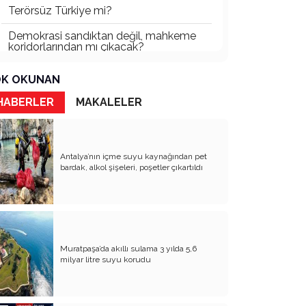
Terörsüz Türkiye mi?
Demokrasi sandıktan değil, mahkeme
koridorlarından mı çıkacak?
Gazetecinin kaderi!..
K OKUNAN
Turizmde Herşey Dahil Sistemi
HABERLER
MAKALELER
tartışılmalı
MB Başkanı ve Şimşek’e
Antalya’nın içme suyu kaynağından pet
Padişahın Vergi Deneyi!..
bardak, alkol şişeleri, poşetler çıkartıldı
Erdoğan ve Özel’e açık mektup!..
Bahçeli siyasetin zirvesine oturdu!..
Artık yeter!.. Başka Antalya yok!..
Muratpaşa’da akıllı sulama 3 yılda 5,6
Milli Eğitim cemaatlere mi teslim
milyar litre suyu korudu
ediliyor?
Liyakatın Gözyaşları!..