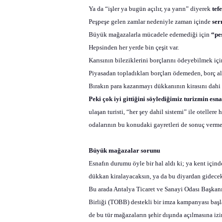
Ya da “işler ya bugün açılır, ya yarın” diyerek
tef
Peşpeşe gelen zamlar nedeniyle zaman içinde
ser
Büyük mağazalarla mücadele edemediği için
“pes
Hepsinden her yerde bin çeşit var.
Karısının bileziklerini borçlarını ödeyebilmek için
Piyasadan topladıkları borçları ödemeden, borç al
Bırakın para kazanmayı dükkanının kirasını da
Peki çok iyi gittiğini söylediğimiz turizmin esna
ulaşan turisti, “her şey dahil sistemi” ile otelle
odalarının bu konudaki gayretleri de sonuç vermed
Büyük mağazalar sorunu
Esnafın durumu öyle bir hal aldı ki; ya kent içi
dükkan kiralayacaksın, ya da bu diyardan gidec
Bu arada Antalya Ticaret ve Sanayi Odası Başka
Birliği (TOBB) destekli bir imza kampanyası başlat
de bu tür mağazaların şehir dışında açılmasına iz