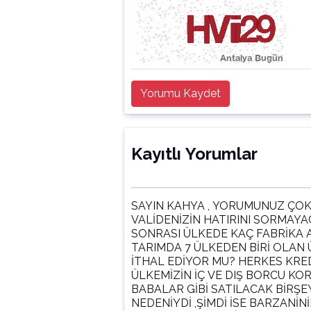
Yorumu Kaydet
Kayıtlı Yorumlar
SAYIN KAHYA , YORUMUNUZ ÇOK 
VALİDENİZİN HATIRINI SORMAYAC
SONRASI ÜLKEDE KAÇ FABRİKA AÇ
TARIMDA 7 ÜLKEDEN BİRİ OLAN 
İTHAL EDİYOR MU? HERKES KRE
ÜLKEMİZİN İÇ VE DIŞ BORCU KO
BABALAR GİBİ SATILACAK BİRŞE
NEDENİYDİ ,ŞİMDİ İSE BARZANİ