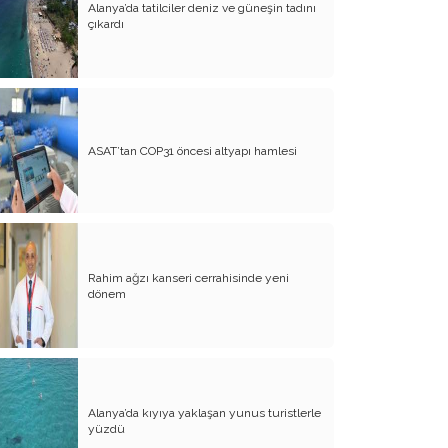
Alanya’da tatilciler deniz ve güneşin tadını
çıkardı
Atalay olayı; yargıyı yönetenlerin
darbesidir!..
CHP’de ne değişti?
Eğitim Sisteminde Sorunlar ve Çözüm
Önerileri
ASAT’tan COP31 öncesi altyapı hamlesi
Cumhuriyet’in 100. Yılı ve AB İlişkileri
Şehitler üzerinden siyaset!..
Belediye Başkanı'na Neden Oy
Vermeliyim?
Rahim ağzı kanseri cerrahisinde yeni
dönem
AKP'nin Mülteci Politikası ve
şehitlerimiz!..
Geleceğimize biz karar verelim!..
Kamacı’nın resti!.. İYİ Parti’nin kararı
Alanya’da kıyıya yaklaşan yunus turistlerle
Emine öğretmenim; Atatürk sizlere
yüzdü
güvendi!..