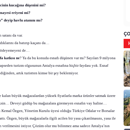
ecinin kucağına düşenini mi?
mayesi eriyeni mi?
” deyip havlu atanını mı?
ÇO
 satanı da var.
dıklarını da batırıp kaçanı da…
hi ödeyemeyeni de…
fa katkısı ne
? Ya da bu konuda esnafı düşünen var mı? Sayıları 9 milyona
re hapseden turizm olgusunun Antalya esnafına hiçbir faydası yok. Esnaf
iğinden, artık turistten kimse bir şey beklemiyor.
nde kalan büyük mağazalardan yüksek fiyatlarla marka ürünler satmak üzere
eksin… Deveyi güdüp bu mağazalara giremeyen esnafın vay haline…
nı Kemal Özgen, Yönetim Kurulu üyesi olduğu Türkiye Odalar ve Borsalar
tı. Özgen, büyük mağazalarla ilgili acilen bir yasa çıkarılmasını, yasa ile
in verilmesini istiyor. Çözüm olur mu bilinmez ama sadece Antalya’nın