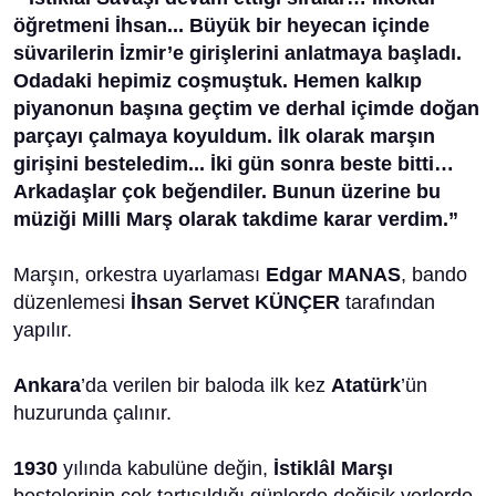
öğretmeni İhsan... Büyük bir heyecan içinde
süvarilerin İzmir’e girişlerini anlatmaya başladı.
Odadaki hepimiz coşmuştuk. Hemen kalkıp
piyanonun başına geçtim ve derhal içimde doğan
parçayı çalmaya koyuldum. İlk olarak marşın
girişini
besteledim... İki gün sonra beste bitti…
Arkadaşlar çok beğendiler. Bunun üzerine bu
müziği
Milli Marş olarak takdime karar verdim.”
Marşın, orkestra uyarlaması
Edgar MANAS
, bando
düzenlemesi
İhsan Servet KÜNÇER
tarafından
yapılır.
Ankara
’da verilen bir baloda ilk kez
Atatürk
’ün
huzurunda çalınır.
1930
yılında kabulüne değin,
İstiklâl Marşı