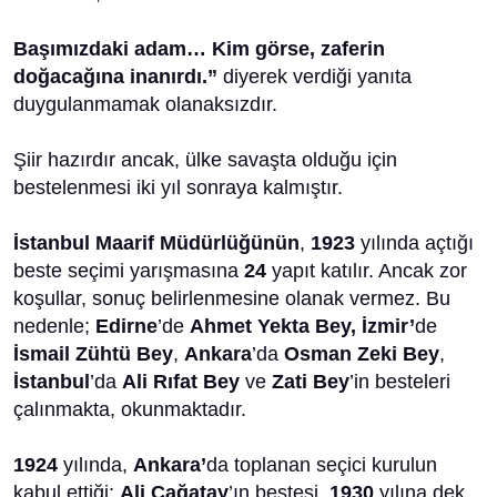
Başımızdaki adam… Kim görse, zaferin
doğacağına inanırdı.”
diyerek verdiği yanıta
duygulanmamak olanaksızdır.
Şiir hazırdır ancak, ülke savaşta olduğu için
bestelenmesi iki yıl sonraya kalmıştır.
İstanbul Maarif Müdürlüğünün
,
1923
yılında açtığı
beste seçimi yarışmasına
24
yapıt katılır. Ancak zor
koşullar, sonuç belirlenmesine olanak vermez. Bu
nedenle;
Edirne
’de
Ahmet Yekta Bey,
İzmir’
de
İsmail Zühtü Bey
,
Ankara
’da
Osman Zeki Bey
,
İstanbul
’da
Ali Rıfat Bey
ve
Zati Bey
’in besteleri
çalınmakta, okunmaktadır.
1924
yılında,
Ankara’
da toplanan seçici kurulun
kabul ettiği;
Ali Çağatay
’ın bestesi,
1930
yılına dek