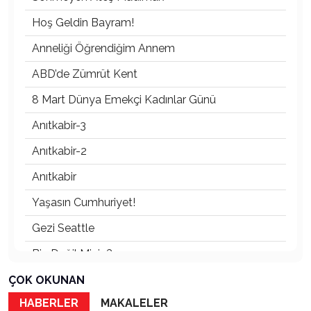
Hoş Geldin Bayram!
Anneliği Öğrendiğim Annem
ABD’de Zümrüt Kent
8 Mart Dünya Emekçi Kadınlar Günü
Anıtkabir-3
Anıtkabir-2
Anıtkabir
Yaşasın Cumhuriyet!
Gezi Seattle
Biz Değil Miyiz?
Atatürk’ün Dumlupınar Söylevi
ÇOK OKUNAN
HABERLER
MAKALELER
GENCO ERKAL TİYATRONUN KOCA DEVİ,