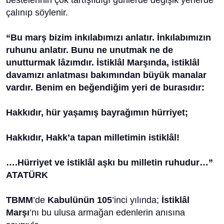
bestelerinin çok tartışıldığı günlerde değişik yerlerde
çalınıp söylenir.
“Bu marş bizim inkılabımızı anlatır. İnkılabımızın
ruhunu anlatır. Bunu ne unutmak ne de
unutturmak lâzımdır. İstiklâl Marşında, istiklâl
davamızı anlatması bakımından büyük manalar
vardır. Benim en beğendiğim yeri de burasıdır:
Hakkıdır, hür yaşamış bayrağımın hürriyet;
Hakkıdır, Hakk’a tapan milletimin istiklâl!
….Hürriyet ve istiklâl aşkı bu milletin ruhudur…”
ATATÜRK
TBMM
’de
Kabulünün 105
’inci yılında;
İstiklâl
Marşı
’nı bu ulusa armağan edenlerin anısına