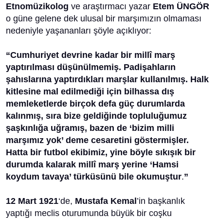
Etnomüzikolog
ve araştırmacı yazar
Etem ÜNGÖR
o güne gelene dek ulusal bir marşımızın olmaması
nedeniyle yaşananları şöyle açıklıyor:
“Cumhuriyet devrine kadar bir millî marş
yaptırılması düşünülmemiş. Padişahların
şahıslarına yaptırdıkları marşlar kullanılmış. Halk
kitlesine mal edilmediği için bilhassa dış
memleketlerde birçok defa güç durumlarda
kalınmış, sıra bize geldiğinde topluluğumuz
şaşkınlığa uğramış, bazen de ‘bizim milli
marşımız yok’ deme cesaretini göstermişler.
Hatta bir
futbol ekibimiz, yine böyle sıkışık bir
durumda kalarak millî marş yerine ‘Hamsi
koydum
tavaya’ türküsünü bile okumuştur
.
”
12 Mart 1921
‘de,
Mustafa Kemal
’in başkanlık
yaptığı meclis oturumunda büyük bir coşku