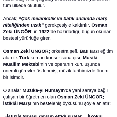
tüm ülkede okutulur.
Ancak;
“Çok melankolik ve batılı anlamda marş
niteliğinden uzak’’
gerekçesiyle kaldırılır.
Osman
Zeki ÜNGÖR
’ün
1922’
de hazırladığı, bugün okunan
bestesi yürürlüğe girer.
Osman Zeki ÜNGÖR;
orkestra şefi,
Batı
tarzı eğitim
alan ilk
Türk
keman konser sanatçısı,
Musiki
Muallim Mektebi’
nin ve operanın kuruluşunda
önemli görevler üstlenmiş, müzik tarihimizde önemli
bir isimdir.
O sıralar
Muzıka-yı Humayın
’da yani saraya bağlı
çalışan bir öğretmen olan
Osman Zeki ÜNGÖR;
İstiklâl Marşı
’nın besteleniş öyküsünü şöyle anlatır:
“İstiklâl Savaşı devam ettiği sıralar… İlkokul