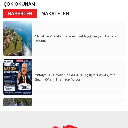
Atatürk’ün Dumlupınar Söylevi
ÇOK OKUNAN
HABERLER
MAKALELER
GENCO ERKAL TİYATRONUN KOCA DEVİ,
YILMAZ DEVRİMCİSİ
ANNEMSİZLİĞİMİN GÜNÜ!
Muratpaşa’da akıllı sulama 3 yılda 5,6 milyar litre suyu
BİR SERGİ İKİ SANATÇI
korudu
SELMA RIZA İLK TÜRK KADIN GAZETECİ
UĞUR MUMCU UNUTMADIK SENİ!
MUHTEBER DEMİRTAŞ “KADININ
Antalya İş Dünyasının Gözü Bu Açılışta: Davut Çetin
ÖZGÜRLÜĞÜ”
Seçim Ofisini Hizmete Açıyor
ATATÜRK’ÜN SONSUZLUĞA YOLCULUĞU VE
ANITKABİR (1)
ADIM ADIM DOĞU ANADOLU SİVAS
LAKE CHARLES’DAN SEVGİLERLE
Alanya’da orman yangını 3 saatte kontrol altına alındı
DÜNYA MÜZİK GÜNÜ